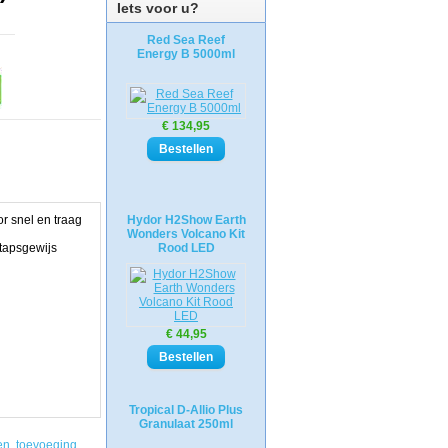
Iets voor u?
Red Sea Reef
Energy B 5000ml
€ 134,95
r snel en traag
Hydor H2Show Earth
Wonders Volcano Kit
tapsgewijs
Rood LED
€ 44,95
Tropical D-Allio Plus
Granulaat 250ml
en
,
toevoeging
,