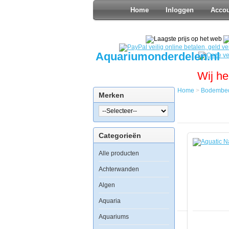
Home
Inloggen
Acco
Aquariumonderdelen.nl
Wij he
Home
>
Bodembed
Merken
Home
Bodembede
Zoetwater
Aquatic
Categorieën
Nature
FertiPlant
Alle producten
ABF
0.6L
Achterwanden
Algen
Aquaria
Aquatic
Aquariums
Nature
FertiPlant