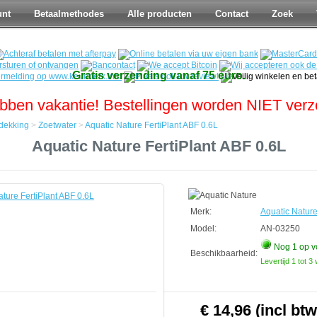
unt
Betaalmethodes
Alle producten
Contact
Zoek
Gratis verzending vanaf 75 euro.
bben vakantie! Bestellingen worden NIET ver
ekking
>
Zoetwater
>
Aquatic Nature FertiPlant ABF 0.6L
Aquatic Nature FertiPlant ABF 0.6L
kking
Merk:
Aquatic Natur
Model:
AN-03250
Nog 1
op v
Beschikbaarheid:
Levertijd 1 tot 
€ 14,96 (incl btw