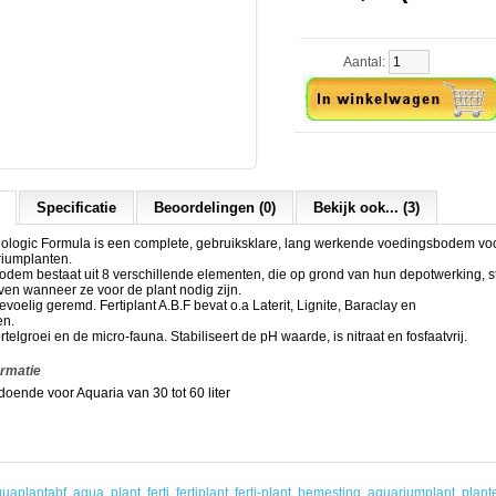
Aantal:
Specificatie
Beoordelingen (0)
Bekijk ook... (3)
 Biologic Formula is een complete, gebruiksklare, lang werkende voedingsbodem voo
riumplanten.
dem bestaat uit 8 verschillende elementen, die op grond van hun depotwerking, s
ven wanneer ze voor de plant nodig zijn.
evoelig geremd. Fertiplant A.B.F bevat o.a Laterit, Lignite, Baraclay en
en.
telgroei en de micro-fauna. Stabiliseert de pH waarde, is nitraat en fosfaatvrij.
ormatie
doende voor Aquaria van 30 tot 60 liter
uaplantabf
,
aqua
,
plant
,
ferti
,
fertiplant
,
ferti-plant
,
bemesting
,
aquariumplant
,
plant