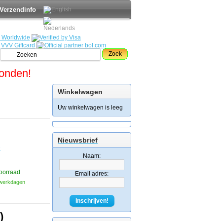
Verzendinfo
Zoek
zonden!
Winkelwagen
Uw winkelwagen is leeg
Nieuwsbrief
e
Naam:
oorraad
Email adres:
3 werkdagen
Inschrijven!
)