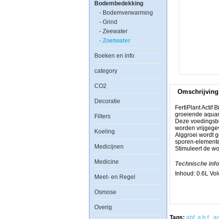
Bodembedekking
ABF
0.6L
- Bodemverwarming
- Grind
- Zeewater
- Zoetwater
FertiPlant
Boeken en info
Actif
Biologic
category
Formula
is
CO2
een
Omschrijving
complete,
gebruiksklare,
Decoratie
lang
FertiPlant Actif
werkende
groeiende aqua
Filters
voedingsbodem
Deze voedingsbo
voor
worden vrijgege
Koeling
snel
Alggroei wordt g
en
sporen-element
Medicijnen
traag
Stimuleert de wor
groeiende
Medicine
aquariumplanten.
Technische inf
Deze
Inhoud: 0.6L
Vol
voedingsbodem
Meet- en Regel
bestaat
uit
Osmose
8
verschillende
Overig
elementen,
die
Tags:
abf
,
a.b.f.
,
aq