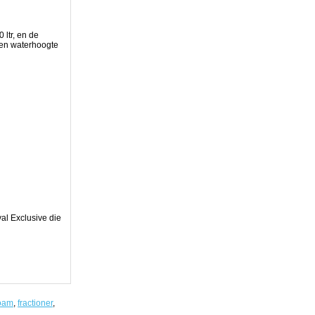
 ltr, en de
 een waterhoogte
al Exclusive die
oam
,
fractioner
,