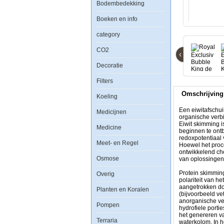
Bodembedekking
Boeken en info
Royal
category
Exclusiv
Bubble
CO2
King
‹
de
Decoratie
Luxe
650
Filters
extern
Omschrijving
Koeling
Een eiwitafschui
Medicijnen
organische verbi
Eiwit skimming i
Medicine
beginnen te ontb
redoxpotentiaal 
Meet- en Regel
Een
Hoewel het proce
eiwitafschuimer,
ontwikkelend che
Osmose
foam
van oplossingen
fractioner
of
Protein skimmin
Overig
proteine
polariteit van h
skimmer
aangetrokken do
Planten en Koralen
is
(bijvoorbeeld ve
een
anorganische ve
Pompen
apparaat
hydrofiele porti
gebruikt
het genereren va
Terraria
in
waterkolom. In h