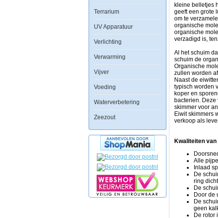
zeewateraquaria
kleine belletjes
Terrarium
om
geeft een grote 
organische
om te verzamelen
verbindingen
organische molec
UV Apparatuur
uit
organische molec
het
verzadigd is, te
Verlichting
water
te
Al het schuim da
Verwarming
verwijderen
schuim de organ
voordat
Organische mole
Vijver
ze
zullen worden af
breken
Naast de eiwitte
in
typisch worden 
Voeding
stikstofhoudend
koper en sporen
afval.
bacterien. Deze 
Waterverbetering
Eiwit
skimmer voor and
skimming
Eiwit skimmers 
Zeezout
is
verkoop als leve
de
enige
vorm
Kwaliteiten van
van
Doorsned
aquarium
Alle pijp
filtratie
Inlaad sp
die
De schui
fysiek
ring dich
organische
De schui
verbindingen
Door de u
verwijdert
De schui
voordat
geen kalk
ze
De rotor 
beginnen