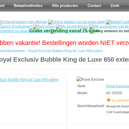
unt
Betaalmethodes
Alle producten
Contact
Zoek
Gratis verzending vanaf 75 euro.
bben vakantie! Bestellingen worden NIET ver
iwit Afschuimers
>
Royal Exclusiv Bubble King de Luxe 650 extern
oyal Exclusiv Bubble King de Luxe 650 exte
s
Merk:
Royal Exclusiv
Model:
AC-33259
op bestelli
Beschikbaarheid:
Verwachte leverti
3 tot 9 werkdag