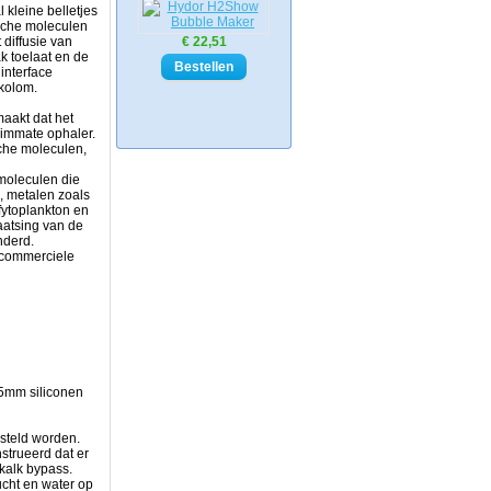
 kleine belletjes
ische moleculen
diffusie van
€ 22,51
k toelaat en de
interface
rkolom.
maakt dat het
immate ophaler.
che moleculen,
 moleculen die
, metalen zoals
fytoplankton en
aatsing van de
inderd.
 commerciele
5mm siliconen
esteld worden.
trueerd dat er
ikalk bypass.
ucht en water op