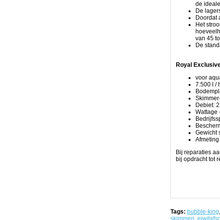
de ideal
te
De lagers
ontbinden,
Doordat 
de
Het stroo
verlaging
hoeveelhe
van
van 45 to
de
De stand
belasting
op
het
Royal Exclusiv
biologische
filter
voor aqua
en
7.500 l /
het
Bodempla
verbeteren
Skimmer-
van
Debiet: 2
de
Wattage -
redoxpotentiaal
Bedrijfss
van
Bescherm
het
Gewicht 
water
Afmeting
tot
gevolg.
Bij reparaties a
Hoewel
bij opdracht tot
het
proces
van
schuimopdeling
is
bekend
voor
het
Tags:
bubble-king
verwijderen
skimmen
,
eiwitafs