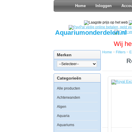
Home
Inloggen
Acco
Aquariumonderdelen.nl
Wij he
Home
>
Filters
>
E
Merken
Home
R
Filters
Eiwit
Afschuimer
Categorieën
Royal
Exclusiv
Alle producten
Bubble
King
de
Achterwanden
Luxe
650
Algen
extern
Aquaria
Aquariums