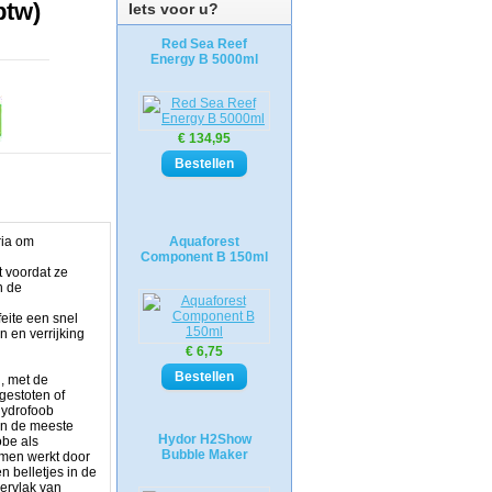
btw)
Iets voor u?
Red Sea Reef
Energy B 5000ml
€ 134,95
ria om
Aquaforest
Component B 150ml
t voordat ze
n de
eite een snel
 en verrijking
€ 6,75
, met de
gestoten of
hydrofoob
 en de meeste
Hydor H2Show
obe als
Bubble Maker
mmen werkt door
n belletjes in de
pervlak van