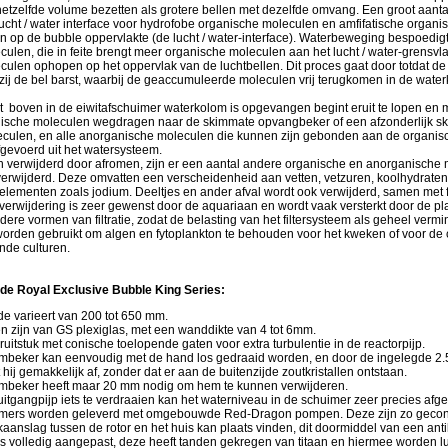
 hetzelfde volume bezetten als grotere bellen met dezelfde omvang. Een groot aantal
lucht / water interface voor hydrofobe organische moleculen en amfifatische organ
 op de bubble oppervlakte (de lucht / water-interface). Waterbeweging bespoedigt 
ulen, die in feite brengt meer organische moleculen aan het lucht / water-grensvla
ulen ophopen op het oppervlak van de luchtbellen. Dit proces gaat door totdat de 
nzij de bel barst, waarbij de geaccumuleerde moleculen vrij terugkomen in de wate
t boven in de eiwitafschuimer waterkolom is opgevangen begint eruit te lopen en 
ische moleculen wegdragen naar de skimmate opvangbeker of een afzonderlijk sk
culen, en alle anorganische moleculen die kunnen zijn gebonden aan de organis
gevoerd uit het watersysteem.
n verwijderd door afromen, zijn er een aantal andere organische en anorganische
verwijderd. Deze omvatten een verscheidenheid aan vetten, vetzuren, koolhydraten
elementen zoals jodium. Deeltjes en ander afval wordt ook verwijderd, samen met 
verwijdering is zeer gewenst door de aquariaan en wordt vaak versterkt door de pl
ere vormen van filtratie, zodat de belasting van het filtersysteem als geheel verm
worden gebruikt om algen en fytoplankton te behouden voor het kweken of voor de
nde culturen.
 de Royal Exclusive Bubble King Series:
e varieert van 200 tot 650 mm.
en zijn van GS plexiglas, met een wanddikte van 4 tot 6mm.
ruitstuk met conische toelopende gaten voor extra turbulentie in de reactorpijp.
mbeker kan eenvoudig met de hand los gedraaid worden, en door de ingelegde 2.
t hij gemakkelijk af, zonder dat er aan de buitenzijde zoutkristallen ontstaan.
mbeker heeft maar 20 mm nodig om hem te kunnen verwijderen.
itgangpijp iets te verdraaien kan het waterniveau in de schuimer zeer precies afg
mers worden geleverd met omgebouwde Red-Dragon pompen. Deze zijn zo gecons
aanslag tussen de rotor en het huis kan plaats vinden, dit doormiddel van een ant
is volledig aangepast, deze heeft tanden gekregen van titaan en hiermee worden l