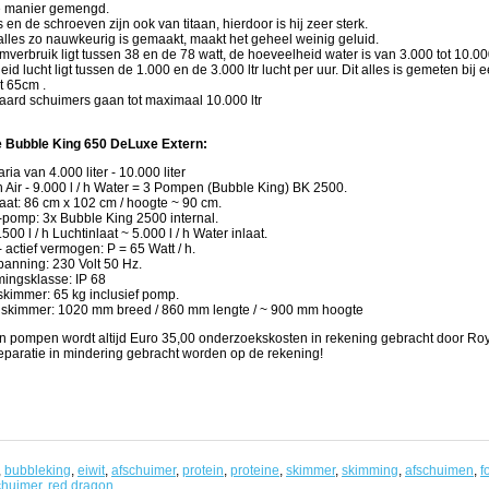
e manier gemengd.
 en de schroeven zijn ook van titaan, hierdoor is hij zeer sterk.
alles zo nauwkeurig is gemaakt, maakt het geheel weinig geluid.
mverbruik ligt tussen 38 en de 78 watt, de hoeveelheid water is van 3.000 tot 10.000
id lucht ligt tussen de 1.000 en de 3.000 ltr lucht per uur. Dit alles is gemeten bij
t 65cm .
aard schuimers gaan tot maximaal 10.000 ltr
e Bubble King 650 DeLuxe Extern:
ria van 4.000 liter - 10.000 liter
 h Air - 9.000 l / h Water = 3 Pompen (Bubble King) BK 2500.
at: 86 cm x 102 cm / hoogte ~ 90 cm.
pomp: 3x Bubble King 2500 internal.
.500 l / h Luchtinlaat ~ 5.000 l / h Water inlaat.
 actief vermogen: P = 65 Watt / h.
panning: 230 Volt 50 Hz.
ingsklasse: IP 68
skimmer: 65 kg inclusief pomp.
 skimmer: 1020 mm breed / 860 mm lengte / ~ 900 mm hoogte
an pompen wordt altijd Euro 35,00 onderzoekskosten in rekening gebracht door Roy
 reparatie in mindering gebracht worden op de rekening!
,
bubbleking
,
eiwit
,
afschuimer
,
protein
,
proteine
,
skimmer
,
skimming
,
afschuimen
,
f
chuimer
,
red dragon
,