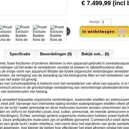
€ 7.499,99 (incl 
Aantal:
›
Specificatie
Beoordelingen (0)
Bekijk ook... (6)
mer, foam fractioner of proteine skimmer is een apparaat gebruikt in zeewateraqua
ndingen uit het water te verwijderen voordat ze breken in stikstofhoudend afval.
s de enige vorm van aquarium filtratie die fysiek organische verbindingen verwijder
inden, de verlaging van de belasting op het biologische filter en het verbeteren va
van het water tot gevolg.
s van schuimopdeling is bekend voor het verwijderen van afval van aquaria, is in f
misch proces in de grootschalige verwijdering van verontreinigd afvalwaterstromen
 van biomoleculen van belang.
g verwijdert bepaalde organische verbindingen, waaronder eiwitten en aminozuren
et eiwit zelf. Vanwege hun intrinsieke lading worden watergedragen eiwitten ofwel af
or de lucht / water-grensvlak en deze moleculen kunnen worden omschreven als 
tten en oliÃ«n) en hydrofiel (zoals zout, suiker, ammoniak, de meeste aminozuren
rbindingen). Echter, sommige grotere organische moleculen hebben zowel hydrof
es. Deze amfipatische moleculen zijn of amfifiele genoemd. CommerciÃ«l eiwit ski
n een grote lucht / water-interface, met name door het injecteren van grote aantalle
et algemeen, hoe kleiner de bellen hoe effectiever het eiwit afromen omdat het op