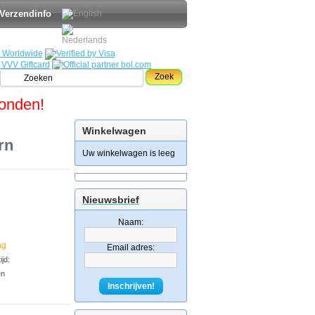
Verzendinfo
Zoek
zonden!
Winkelwagen
rn
Uw winkelwagen is leeg
Nieuwsbrief
Naam:
ng
Email adres:
jd:
en
Inschrijven!