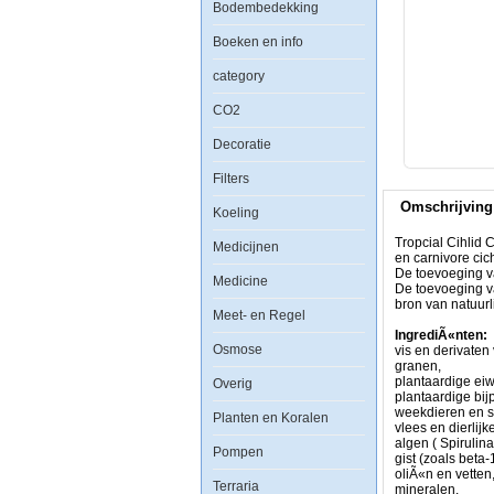
Bodembedekking
Boeken en info
category
Tropcial
Cihlid
CO2
Color
is
Decoratie
een
hoog
Filters
proteine,
kleurversterkend
Omschrijving
vlokkenvoer
Koeling
voor
de
Tropcial Cihlid 
Medicijnen
dagelijkse
en carnivore cic
voeding
De toevoeging v
Medicine
van
De toevoeging va
omnivore
bron van natuurl
Meet- en Regel
en
carnivore
IngrediÃ«nten:
Osmose
cichliden,
vis en derivaten 
waaronder
granen,
vele
plantaardige eiw
Overig
soorten
plantaardige bij
Malawi
weekdieren en sc
Planten en Koralen
cichliden.
vlees en dierlijk
De
algen ( Spirulin
Pompen
toevoeging
gist (zoals beta-
van
oliÃ«n en vetten
Terraria
vitamine
mineralen.