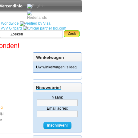
Verzendinfo
Zoek
zonden!
Winkelwagen
Uw winkelwagen is leeg
Nieuwsbrief
Naam:
ng
Email adres:
jd:
en
Inschrijven!