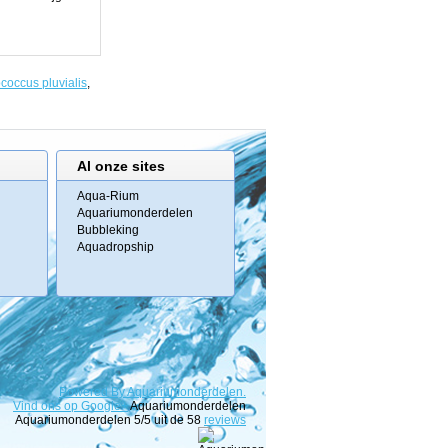
occus pluvialis
,
Al onze sites
Aqua-Rium
Aquariumonderdelen
Bubbleking
Aquadropship
Powered
By
Aquariumonderdelen.
Vind ons op Google+
Aquariumonderdelen
Aquariumonderdelen
5
/5 uit de
58
reviews