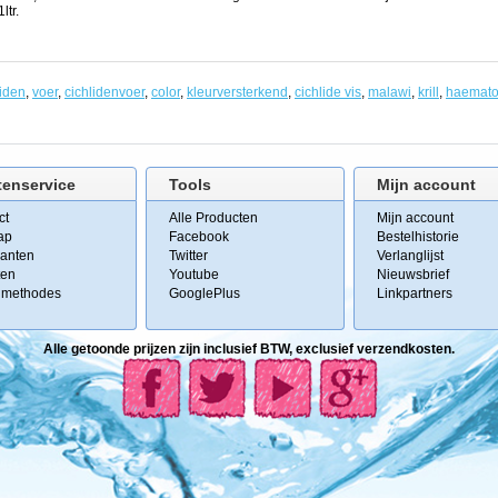
ltr.
liden
,
voer
,
cichlidenvoer
,
color
,
kleurversterkend
,
cichlide vis
,
malawi
,
krill
,
haematoc
tenservice
Tools
Mijn account
ct
Alle Producten
Mijn account
ap
Facebook
Bestelhistorie
kanten
Twitter
Verlanglijst
ten
Youtube
Nieuwsbrief
lmethodes
GooglePlus
Linkpartners
Alle getoonde prijzen zijn inclusief BTW, exclusief verzendkosten.