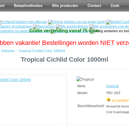
unt
Betaalmethodes
Alle producten
Contact
Zoek
Gratis verzending vanaf 75 euro.
bben vakantie! Bestellingen worden NIET ver
>
Vlokvoer
>
Tropical Cichlid Color 1000ml
Tropical Cichlid Color 1000ml
Merk:
Tropical
Model:
TRC-003
op bestelli
Beschikbaarheid:
Verwachte leverti
3 tot 9 werkdag