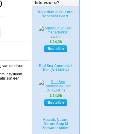
)
Iets voor u?
Aquarium duiker met
schatkist zwart.
€ 14,96
ng van omnivore
Red Sea Ammoniak
Test (NH3/NH4)
 immunsysteem.
lis zijn een
€ 14,96
Aquatic Nature
Nitrate Stop M
Zeewater 600ml