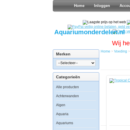
Home
Inloggen
Acco
Aquariumonderdelen.nl
Wij he
Home
>
Voeding
Merken
Home
Voeding
Vlokvoer
Tropical
Categorieën
Cichlid
Color
Alle producten
1000ml
Achterwanden
Algen
Aquaria
Tropical
Cichlid
Aquariums
Color
1000ml