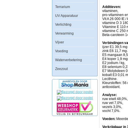
C
Terrarium
en
Additieven:
Beta-
vitaminen,
glucan
pro-vitaminen en
UV Apparatuur
vormen
Vit A 26 000 IE /
een
vitamine D 3 180
Verlichting
natuurlijke
Vitamine E 110 
stimulant
vitamine C 250 
Verwarming
en
Beta-caroteen 1
versterken
Vijver
het
Verbindingen v
immunsysteem.
ijzer E1 39,5 mg 
De
zink E6 11,7 mg 
Voeding
toevoeging
E5 mangaan 8,5 
van
E4 koper 1,9 mg
Waterverbetering
brandnetels
E2 jodium / kg,
bevordert
E8 selenium 0,2
Zeezout
het
E7 Molybdeen 0,
metabolisme.
kobalt E3 0,01 m
Krill,
Lecithine.
Spirulina
Kleurstoffen: 56
en
antioxidant.
Haematococcus
pluvialis
Analyse:
zijn
ruw eiwit 48,0%
een
ruw vet 7,0%,
bron
vezels 3,0%,
van
vocht 7,0%.
natuurlijk
carotenoiden,
Voeden:
Meerder
een
garantie
Verkrijgbaar in
1