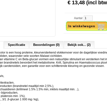
€ 13,48 (incl btw
Aantal:
Specificatie
Beoordelingen (0)
Bekijk ook... (2)
Color is een hoog proteine, kleurversterkend vlokkenvoer voor de dagelijkse voedi
hliden, waaronder vele soorten Malawi cichliden.
an vitamine C en Beta-glucan vormen een natuurlijke stimulant en versterken het
n brandnetels bevordert het metabolisme. Krill, Spirulina en Haematococcus pluvia
ijk carotenoiden, een garantie voor een schitterende kleuring en gezonde vissen.
vis,
itextracten,
producten (brandnetel maaltijd min 2,5%.),
haaldieren (krillmeel 1.5% 1.5% min, inktvis maaltijd min. ..),
e bijproducten,
a platensis min. 1%),
1, 3/1 ,6-glucan 1 000 mg / kg),
,