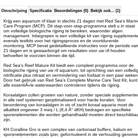
Omschrijving
Specificatie
Beoordelingen (0)
Bekijk ook... (1)
Red Sea
Manufactured by:
Red Sea
Krijg een aquarium rif klaar in slechts 21 dagen met Red Sea's Marin
Model:
RED-22005
Care Program (MCP). Dit stap-voor-stap-programma stelt u in staat
Product ID:
om volledige biologische rijping te bereiken, waaronder algen
3.2
185
119.95
119.95
2026-08-22
Available from:
Aquariumonderdelen.nl
management. Inbegrepen is een volledige kit van rijping supplement
Pre-Order
New
evenals testkits voor het rijpingsproces en de voortdurende
monitoring. MCP bevat gedetailleerde instructies voor de periode va
21 dagen en is gewaarborgd om resultaten voor uw rif-houden
behoeften te voorzien binnen die tijd.
Red Sea's Reef Mature Kit biedt een compleet programma voor de
biologische rijping van uw rif aquarium, tot oprichting van een volledi
nitrificatie plus nitraat en vermindering van fosfaat in een paar weken
Door het gebruik van Red Sea's Complete Marine Care Test Kit, kunt
alle essentiÃ«le waterwaarden controleren tijdens de rijping.
Koraalalgen zullen groeien van nature, zonder speciale supplemente
in alle reef systemen geoptimaliseerd voor harde koralen. Voor
bevordering van koraalalgen in vis of zacht koraal aquaria moet de
alkaliteit ongeveer 3 meq / L (8,4 Â° dKH) bedragen en specifieke
sporenelementen die worden gehandhaafd moeten direct beschikba
zijn.
KH Coralline Gro is een complex van carbonaat buffers, kalium en
sporenelementen zoals ijzer, geformuleerd in de verhouding genom