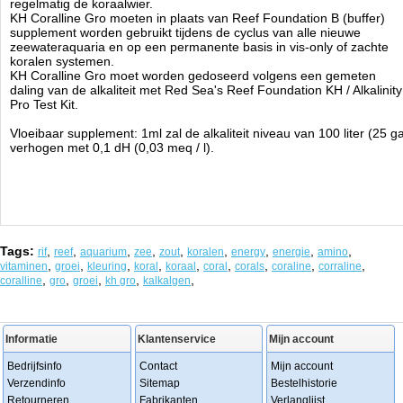
regelmatig de koraalwier.
KH Coralline Gro moeten in plaats van Reef Foundation B (buffer)
supplement worden gebruikt tijdens de cyclus van alle nieuwe
zeewateraquaria en op een permanente basis in vis-only of zachte
koralen systemen.
KH Coralline Gro moet worden gedoseerd volgens een gemeten
daling van de alkaliteit met Red Sea's Reef Foundation KH / Alkalinity
Pro Test Kit.
Vloeibaar supplement: 1ml zal de alkaliteit niveau van 100 liter (25 ga
verhogen met 0,1 dH (0,03 meq / l).
Tags:
,
,
,
,
,
,
,
,
,
rif
reef
aquarium
zee
zout
koralen
energy
energie
amino
,
,
,
,
,
,
,
,
,
vitaminen
groei
kleuring
koral
koraal
coral
corals
coraline
corraline
,
,
,
,
,
coralline
gro
groei
kh gro
kalkalgen
Informatie
Klantenservice
Mijn account
Bedrijfsinfo
Contact
Mijn account
Verzendinfo
Sitemap
Bestelhistorie
Retourneren
Fabrikanten
Verlanglijst