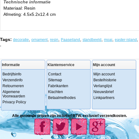
Technische informatie
Materiaal: Resin
Afmeting: 4.5x5.2x12.4 cm
Tags:
,
,
,
,
,
,
,
decoratie
ornament
resin
Paaseiland
standbeeld
moai
easter-island
,
Informatie
Klantenservice
Mijn account
Bedrijfsinfo
Contact
Mijn account
Verzendinfo
Sitemap
Bestelhistorie
Retourneren
Fabrikanten
Verlanglijst
Algemene
Klachten
Nieuwsbrief
Voorwaarden
Betaalmethodes
Linkpartners
Privacy Policy
Alle getoonde prijzen zijn inclusief BTW, exclusief verzendkosten.