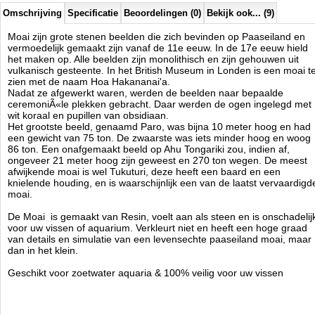
Omschrijving
Specificatie
Beoordelingen (0)
Bekijk ook... (9)
Moai zijn grote stenen beelden die zich bevinden op Paaseiland en
vermoedelijk gemaakt zijn vanaf de 11e eeuw. In de 17e eeuw hield
het maken op. Alle beelden zijn monolithisch en zijn gehouwen uit
vulkanisch gesteente. In het British Museum in Londen is een moai t
zien met de naam Hoa Hakananai'a.
Nadat ze afgewerkt waren, werden de beelden naar bepaalde
ceremoniÃ«le plekken gebracht. Daar werden de ogen ingelegd met
wit koraal en pupillen van obsidiaan.
Het grootste beeld, genaamd Paro, was bijna 10 meter hoog en had
een gewicht van 75 ton. De zwaarste was iets minder hoog en woog
86 ton. Een onafgemaakt beeld op Ahu Tongariki zou, indien af,
ongeveer 21 meter hoog zijn geweest en 270 ton wegen. De meest
afwijkende moai is wel Tukuturi, deze heeft een baard en een
knielende houding, en is waarschijnlijk een van de laatst vervaardigd
moai.
De Moai is gemaakt van Resin, voelt aan als steen en is onschadelij
voor uw vissen of aquarium. Verkleurt niet en heeft een hoge graad
van details en simulatie van een levensechte paaseiland moai, maar
dan in het klein.
Geschikt voor zoetwater aquaria & 100% veilig voor uw vissen