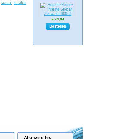
,
koraal
,
koralen
,
€ 24,94
Al onze sites