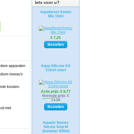
Iets voor u?
Aquaforest Amino
Mix 10ml
€ 7,25
andere apparaten
Aqua-Silicone Kit
310ml zwart
odium niveau's
nde koralen.
Actie prijs:
€ 8,77
Normale prijs: €
14,96
uit met
Aquatic Nature
Nitrate Stop M
Zeewater 600ml