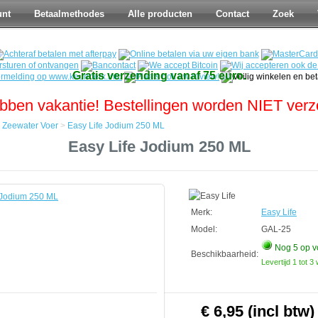
unt
Betaalmethodes
Alle producten
Contact
Zoek
Gratis verzending vanaf 75 euro.
bben vakantie! Bestellingen worden NIET ver
>
Zeewater Voer
>
Easy Life Jodium 250 ML
Easy Life Jodium 250 ML
Merk:
Easy Life
Model:
GAL-25
Nog 5
op v
Beschikbaarheid:
Levertijd 1 tot 
€ 6,95 (incl btw)