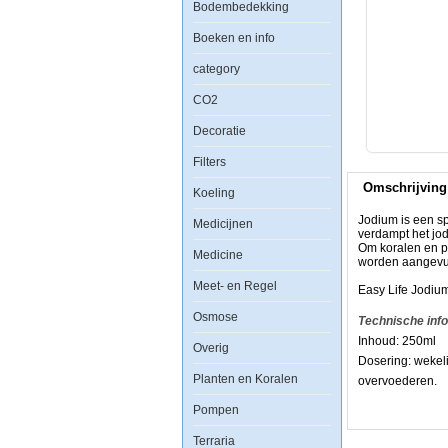
Bodembedekking
Life
Jodium
250
Boeken en info
ML
category
CO2
Decoratie
Jodium
Filters
is
een
Omschrijving
sporenelement
Koeling
dat
ook
Jodium is een sp
Medicijnen
in
verdampt het jo
zeezout
Om koralen en po
Medicine
zit,
worden aangevu
door
Meet- en Regel
het
Easy Life Jodium
gebruk
Osmose
van
Technische inf
een
Inhoud: 250ml
eiwitafschuimer
Overig
en
Dosering: wekeli
andere
Planten en Koralen
overvoederen.
apparaten
verdampt
Pompen
het
jodium
Terraria
niveau.