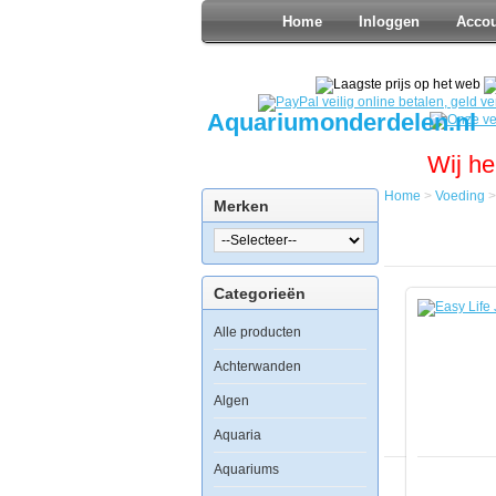
Home
Inloggen
Acco
Aquariumonderdelen.nl
Wij he
Home
>
Voeding
Merken
Home
Voeding
Zeewater
Voer
Categorieën
Easy
Life
Alle producten
Jodium
250
ML
Achterwanden
Algen
Aquaria
Aquariums
Easy