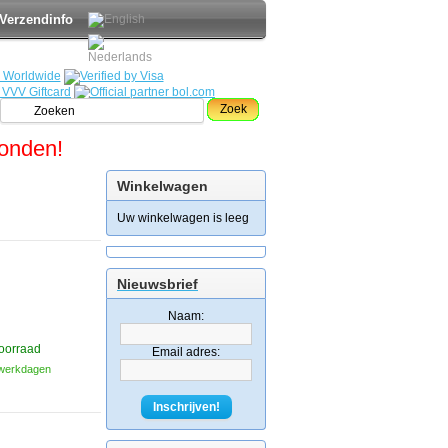
Verzendinfo
Zoek
zonden!
Winkelwagen
Uw winkelwagen is leeg
Nieuwsbrief
Naam:
oorraad
Email adres:
3 werkdagen
Inschrijven!