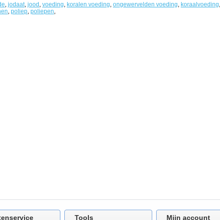
de
,
jodaat
,
jood
,
voeding
,
koralen voeding
,
ongewervelden voeding
,
koraalvoeding
nen
,
poliep
,
poliepen
,
tenservice
Tools
Mijn account