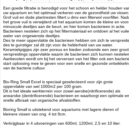
Een goede filtratie is benodigd voor het schoon en helder houden va
uw aquarium en het optimaal verkeren van de gezondheid uw vissen
Grof vuil en dode plantresten filtert u dmv een filterwol voorfilter. Nad
het grove vuil is verwijderd uit het aquarium komen de kleine en voor
minuscule deeltjes aan de beurt, en hier komen bacterieen in actie.
Bacterieen nestelen zich op het filtermateriaal en ontdoen al het vuile
water van ongewenste deeltjes.
Des te meer oppervlakte de bacterieen hebben om zich te verspreid
des te gunstiger zal dit zijn voor de helderheid van uw water.
Keramiekpijpjes zijn zeer poreus en bieden zodoende een zeer groot
verspreidings oppervlakte waarin de bacterieen zich kunnen nestelen
Aanbevolen wordt om bij het verversen van het filter ook een bacteri
start oplossing mee te geven voor een snelle en gezonde ontwikkeli
van de bacterie cultuur.
Bio-Ring Small Excel is speciaal geselecteerd voor zijn grote
oppervlakte van wel 1000m2 per 100 gram.
Dit is het ideale werkterrein voor zowel aerobe(nitrificerende) als
anearobe (denitrificerende) bacterieen en waarborgt een optimale e
snelle afbraak van organische afvalstoffen.
Bioring Small is uitstekend voor aquariums met lagere dieren of
kleinere vissen van ong. 4 tot 9cm.
Verkrijgbaar in 4 uitvoeringen van 600ml, 1200ml, 2,5 en 10 liter.