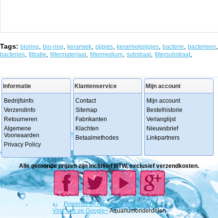
Tags:
,
,
,
,
,
,
,
bioring
bio-ring
keramiek
pijpjes
keramiekpijpjes
bacterie
bacterieen
,
,
,
,
,
,
bacterien
filtratie
filtermateriaal
filtermedium
substraat
filtersubstraat
Informatie
Klantenservice
Mijn account
Bedrijfsinfo
Contact
Mijn account
Verzendinfo
Sitemap
Bestelhistorie
Retourneren
Fabrikanten
Verlanglijst
Algemene
Klachten
Nieuwsbrief
Voorwaarden
Betaalmethodes
Linkpartners
Privacy Policy
Alle getoonde prijzen zijn inclusief BTW, exclusief verzendkosten.
Powered
By
Aquariumonderdelen.
Vind ons op Google+
Aquariumonderdelen