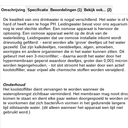
met 3/4 draad worden meegeleverd.
Omschrijving
Specificatie
Beoordelingen (1)
Bekijk ook... (2)
Aquaholland
Manufactured by:
Aquaholland
De kwaliteit van ons drinkwater is nogal verschillend. Het water is of t
Model:
OS-103605
hard of heeft een te hoge PH. Leidingwater bevat voor ons aquarium
Product ID:
nog te veel slechte stoffen. Een osmose apparaat is hiervoor de
3.5
85
134.95
134.95
2026-08-18
Available from:
Aquariumonderdelen.nl
oplossing. Een osmose apparaat werkt op de druk van de
Pre-Order
New
waterleiding. Leidingwater dat uw osmose installatie inkomt wordt
drievoudig gefilterd: - eerst worden alle 'grove' deeltjes uit het water
gezeefd. Dat zijn kalkdeeltjes, roestdeeltjes, algen, amoeben,
wormpjes en andere organismen die in het water kunnen zitten. Dit
gebeurt met een 3-micronfilter; - daarna wordt het water door het
hypermembraan geperst waardoor deeltjes, groter dan 0,001 micron
worden tegengehouden; - tot slot stroomt het water door een actief
koolstoffilter, waar vrijwel alle chemische stoffen worden verwijderd..
Onderhoud
Het koolstoffilter dient vervangen te worden wanneer de
wateropbrengst zichtbaar verminderd. Het membraan mag nooit dro
komen te staan en dient elke paar weken doorgespoeld te worden o
te voorkomen dat zich bacteriÃ«n vormen in het gedurende langere
tijd stilstaande water. (dit alleen wanneer het apparaat een tijd niet
gebruikt word.)