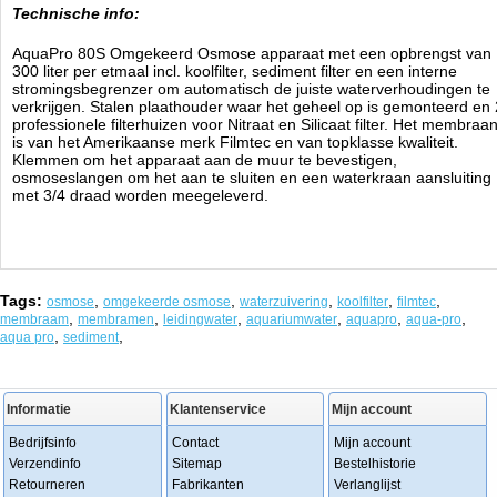
Technische info:
AquaPro 80S
Omgekeerd Osmose apparaat met een opbrengst van
300 liter per etmaal incl. koolfilter, sediment filter en een interne
stromingsbegrenzer om automatisch de juiste waterverhoudingen te
verkrijgen. S
talen plaathouder waar het geheel op is gemonteerd en 
professionele filterhuizen voor Nitraat en Silicaat filter.
Het membraa
is van het Amerikaanse merk Filmtec en van topklasse kwaliteit.
Klemmen om het apparaat aan de muur te bevestigen,
osmoseslangen om het aan te sluiten en een waterkraan aansluiting
met 3/4 draad worden meegeleverd.
Tags:
,
,
,
,
,
osmose
omgekeerde osmose
waterzuivering
koolfilter
filmtec
,
,
,
,
,
,
membraam
membramen
leidingwater
aquariumwater
aquapro
aqua-pro
,
,
aqua pro
sediment
Informatie
Klantenservice
Mijn account
Bedrijfsinfo
Contact
Mijn account
Verzendinfo
Sitemap
Bestelhistorie
Retourneren
Fabrikanten
Verlanglijst