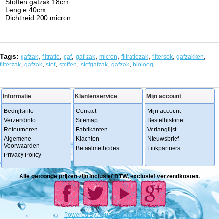
Stoffen gafzak 18cm.
Lengte 40cm
Dichtheid 200 micron
Tags:
,
,
,
,
,
,
,
,
gafzak
filtratie
gaf
gaf-zak
micron
filtratiezak
filtersok
gafzakken
,
,
,
,
,
,
,
filterzak
gafzak
stof
stoffen
stofgafzak
gafzak
bioloog
Informatie
Klantenservice
Mijn account
Bedrijfsinfo
Contact
Mijn account
Verzendinfo
Sitemap
Bestelhistorie
Retourneren
Fabrikanten
Verlanglijst
Algemene
Klachten
Nieuwsbrief
Voorwaarden
Betaalmethodes
Linkpartners
Privacy Policy
Alle getoonde prijzen zijn inclusief BTW, exclusief verzendkosten.
Powered
By
Aquariumonderdelen.