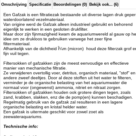
Omschrijving
Specificatie
Beoordelingen (0)
Bekijk ook... (6)
Een Gafzak is een filtratiezak bestaande uit diverse lagen druk geper
waterdoorlatend vezelmateriaal.
Van origine werd de Gafzak alleen industrieel gebruikt en behorend
eigenlijk te werken in een gesloten drukfilter.
Maar door zijn fijnmazigheid kwam de aquariumwereld al gauw op he
idee om ze drukloos te gebruiken vanwege het zeer fijne
filtermateriaal.
Afhankelijk van de dichtheid Î¼m (micron) houd deze filterzak grof e
fijn vuil tegen.
Filtersokken of gafzakken zijn de meest eenvoudige en effectieve
manier van mechanische filtratie.
Ze verwijderen overtollig voer, detritus, organisch materiaal, "stof" en
andere zweef deeltjes. Door al deze stoffen uit het water te filteren,
verminder je de organische belasting van het aquariumwater die
normaal voor (ongewenst) ammonia, nitriet en nitraat zorgen.
Filtersokken of gafzakken houden ook grotere dingen tegen, zoals
zand, krabben, slakken, enz die de pomp(en) kunnen beschadigen.
Regelmatig gebruik van de gafzak zal resulteren in een lagere
organische belasting en kristal helder water.
Een gafzak is uitermate geschikt voor zowel zoet als
zeewateraquariums.
Technische info: