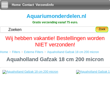
Home
Contact
Verzendinfo
Aquariumonderdelen.nl
Gratis verzending vanaf 75 euro.
Zoek
Wij hebben vakantie! Bestellingen worden
NIET verzonden!
>
>
>
Home
Filters
Externe Filters
Aquaholland Gafzak 18 cm 200 micron
Home
Aquaholland Gafzak 18 cm 200 micron
Filters
Externe Filters
Aquaholland Gafzak 18 cm 200 micron
Aquaholland Gafzak 18 cm 200 micron
Een Gafzak is een filtratiezak bestaande uit diverse lagen druk geperst
waterdoorlatend vezelmateriaal.
Van origine werd de Gafzak alleen industrieel gebruikt en behorend
eigenlijk te werken in een gesloten drukfilter.
Maar door zijn fijnmazigheid kwam de aquariumwereld al gauw op het
idee om ze drukloos te gebruiken vanwege het zeer fijne