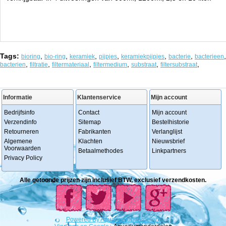
Tags:
,
,
,
,
,
,
,
bioring
bio-ring
keramiek
pijpjes
keramiekpijpjes
bacterie
bacterieen
,
,
,
,
,
,
bacterien
filtratie
filtermateriaal
filtermedium
substraat
filtersubstraat
Informatie
Klantenservice
Mijn account
Bedrijfsinfo
Contact
Mijn account
Verzendinfo
Sitemap
Bestelhistorie
Retourneren
Fabrikanten
Verlanglijst
Algemene
Klachten
Nieuwsbrief
Voorwaarden
Betaalmethodes
Linkpartners
Privacy Policy
Alle getoonde prijzen zijn inclusief BTW, exclusief verzendkosten.
Powered
By
Aquariumonderdelen.