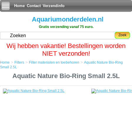
Home
Contact
Verzendinfo
Aquariumonderdelen.nl
Gratis verzending vanaf 75 euro.
Zoek
Wij hebben vakantie! Bestellingen worden
NIET verzonden!
>
>
>
Home
Filters
Filter materialen en toebehoren
Aquatic Nature Bio-Ring
Home
Small 2.5L
Filters
Aquatic Nature Bio-Ring Small 2.5L
Filter materialen en toebehoren
Aquatic Nature Bio-Ring Small 2.5L
Aquatic Nature Bio-Ring Small 2.5L
Een goede filtratie is benodigd voor het schoon en helder houden van
uw aquarium en het optimaal verkeren van de gezondheid uw vissen.
Grof vuil en dode plantresten filtert u dmv een filterwol voorfilter. Nadat
het grove vuil is verwijderd uit het aquarium komen de kleine en vooral
minuscule deeltjes aan de beurt, en hier komen bacterieen in actie.
Bacterieen nestelen zich op het filtermateriaal en ontdoen al het vuile
water van ongewenste deeltjes.
Des te meer oppervlakte de bacterieen hebben om zich te verspreiden