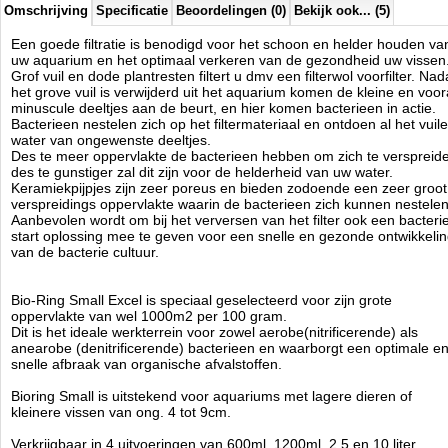
Omschrijving
Specificatie
Beoordelingen (0)
Bekijk ook... (5)
Een goede filtratie is benodigd voor het schoon en helder houden va
uw aquarium en het optimaal verkeren van de gezondheid uw vissen
Grof vuil en dode plantresten filtert u dmv een filterwol voorfilter. Nad
het grove vuil is verwijderd uit het aquarium komen de kleine en voor
minuscule deeltjes aan de beurt, en hier komen bacterieen in actie.
Bacterieen nestelen zich op het filtermateriaal en ontdoen al het vuile
water van ongewenste deeltjes.
Des te meer oppervlakte de bacterieen hebben om zich te verspreid
des te gunstiger zal dit zijn voor de helderheid van uw water.
Keramiekpijpjes zijn zeer poreus en bieden zodoende een zeer groot
verspreidings oppervlakte waarin de bacterieen zich kunnen nestelen
Aanbevolen wordt om bij het verversen van het filter ook een bacteri
start oplossing mee te geven voor een snelle en gezonde ontwikkeli
van de bacterie cultuur.
Bio-Ring Small Excel is speciaal geselecteerd voor zijn grote
oppervlakte van wel 1000m2 per 100 gram.
Dit is het ideale werkterrein voor zowel aerobe(nitrificerende) als
anearobe (denitrificerende) bacterieen en waarborgt een optimale e
snelle afbraak van organische afvalstoffen.
Bioring Small is uitstekend voor aquariums met lagere dieren of
kleinere vissen van ong. 4 tot 9cm.
Verkrijgbaar in 4 uitvoeringen van 600ml, 1200ml, 2,5 en 10 liter.