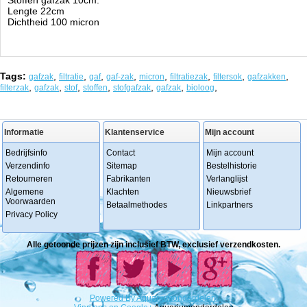
Stoffen gafzak 10cm.
Lengte 22cm
Dichtheid 100 micron
Tags:
,
,
,
,
,
,
,
,
gafzak
filtratie
gaf
gaf-zak
micron
filtratiezak
filtersok
gafzakken
,
,
,
,
,
,
,
filterzak
gafzak
stof
stoffen
stofgafzak
gafzak
bioloog
Informatie
Klantenservice
Mijn account
Bedrijfsinfo
Contact
Mijn account
Verzendinfo
Sitemap
Bestelhistorie
Retourneren
Fabrikanten
Verlanglijst
Algemene
Klachten
Nieuwsbrief
Voorwaarden
Betaalmethodes
Linkpartners
Privacy Policy
Alle getoonde prijzen zijn inclusief BTW, exclusief verzendkosten.
Powered
By
Aquariumonderdelen.