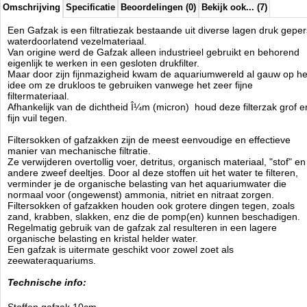
Omschrijving
Specificatie
Beoordelingen (0)
Bekijk ook... (7)
Een Gafzak is een filtratiezak bestaande uit diverse lagen druk geper
waterdoorlatend vezelmateriaal.
Van origine werd de Gafzak alleen industrieel gebruikt en behorend
eigenlijk te werken in een gesloten drukfilter.
Maar door zijn fijnmazigheid kwam de aquariumwereld al gauw op he
idee om ze drukloos te gebruiken vanwege het zeer fijne
filtermateriaal.
Afhankelijk van de dichtheid Î¼m (micron) houd deze filterzak grof e
fijn vuil tegen.
Filtersokken of gafzakken zijn de meest eenvoudige en effectieve
manier van mechanische filtratie.
Ze verwijderen overtollig voer, detritus, organisch materiaal, "stof" en
andere zweef deeltjes. Door al deze stoffen uit het water te filteren,
verminder je de organische belasting van het aquariumwater die
normaal voor (ongewenst) ammonia, nitriet en nitraat zorgen.
Filtersokken of gafzakken houden ook grotere dingen tegen, zoals
zand, krabben, slakken, enz die de pomp(en) kunnen beschadigen.
Regelmatig gebruik van de gafzak zal resulteren in een lagere
organische belasting en kristal helder water.
Een gafzak is uitermate geschikt voor zowel zoet als
zeewateraquariums.
Technische info: