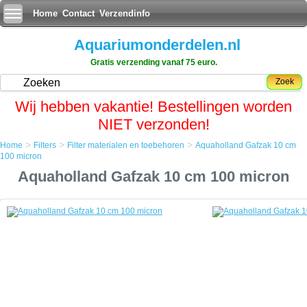
Home
Contact
Verzendinfo
Aquariumonderdelen.nl
Gratis verzending vanaf 75 euro.
Zoek
Wij hebben vakantie! Bestellingen worden
NIET verzonden!
>
>
>
Home
Filters
Filter materialen en toebehoren
Aquaholland Gafzak 10 cm
Home
100 micron
Filters
Aquaholland Gafzak 10 cm 100 micron
Filter materialen en toebehoren
Aquaholland Gafzak 10 cm 100 micron
Aquaholland Gafzak 10 cm 100 micron
Een Gafzak is een filtratiezak bestaande uit diverse lagen druk geperst
waterdoorlatend vezelmateriaal.
Van origine werd de Gafzak alleen industrieel gebruikt en behorend
eigenlijk te werken in een gesloten drukfilter.
Maar door zijn fijnmazigheid kwam de aquariumwereld al gauw op het
idee om ze drukloos te gebruiken vanwege het zeer fijne