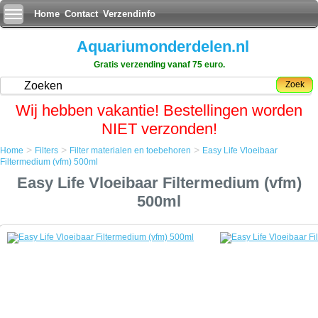
Home
Contact
Verzendinfo
Aquariumonderdelen.nl
Gratis verzending vanaf 75 euro.
Zoek
Wij hebben vakantie! Bestellingen worden
NIET verzonden!
>
>
>
Home
Filters
Filter materialen en toebehoren
Easy Life Vloeibaar
Home
Filtermedium (vfm) 500ml
Filters
Easy Life Vloeibaar Filtermedium (vfm)
Filter materialen en toebehoren
Easy Life Vloeibaar Filtermedium (vfm) 500ml
500ml
Easy Life Vloeibaar Filtermedium (vfm) 500ml
Easy-Life vloeibaar filtermedium (Easy-Life vfm) behoort tot een totaal
nieuwe produktgeneratie in de vivaristiek. Het is voor zoveel zaken
inzetbaar, dat een bepaalde benaming het produkt nooit geheel
beschrijven kan. Easy-Life vfm :
-is 100% natuurlijk & veilig