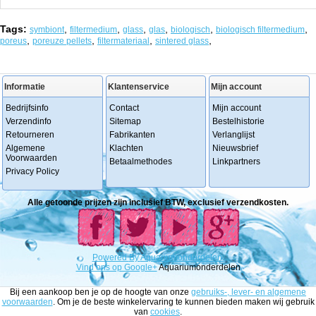
Tags:
,
,
,
,
,
,
symbiont
filtermedium
glass
glas
biologisch
biologisch filtermedium
,
,
,
,
poreus
poreuze pellets
filtermateriaal
sintered glass
Informatie
Klantenservice
Mijn account
Bedrijfsinfo
Contact
Mijn account
Verzendinfo
Sitemap
Bestelhistorie
Retourneren
Fabrikanten
Verlanglijst
Algemene
Klachten
Nieuwsbrief
Voorwaarden
Betaalmethodes
Linkpartners
Privacy Policy
Alle getoonde prijzen zijn inclusief BTW, exclusief verzendkosten.
Powered
By
Aquariumonderdelen.
Vind ons op Google+
Aquariumonderdelen
Bij een aankoop ben je op de hoogte van onze
gebruiks-, lever- en algemene
voorwaarden
. Om je de beste winkelervaring te kunnen bieden maken wij gebruik
van
cookies
.