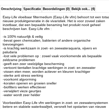
medicijnbehandeling, bij verwondingen en bacteriele infecties, bij
kalamiteiten zoals stroomuitval, enzovoort. De mortaliteit van vissen en
lagere dieren wordt ermee sterk gereduceerd.
Omschrijving
Specificatie
Beoordelingen (0)
Bekijk ook... (4)
Dit alles met een totaal natuurprodukt waarmee geen chemicalien,
Easy-Life vloeibaar filtermedium (Easy-Life vfm) behoort tot een totaa
bacterien of andere organische toevoegingen in het water worden
nieuwe produktgeneratie in de vivaristiek. Het is voor zoveel zaken
gebracht. In Easy-Life vloeibaar filtermedium zijn meer dan 30
inzetbaar, dat een bepaalde benaming het produkt nooit geheel
werkingen versmolten, zonder enige negatieve bijwerkingen te
beschrijven kan. Easy-Life vfm :
veroorzaken
-is 100% natuurlijk & veilig
Technische informatie
-bevat geen chemicalien, bakterien of andere organische
toevoegingen
Inhoud: 500ml behandelt tot 1500 liter
-is krachtig werkzaam in zoet- en zeewateraquaria, vijvers en
Dosering: 10ml per 30 liter. 1 dop=10ml
paludaria
Toepassing: Onderhoud: maandelijks een halve tot enkelvoudige
-lost vele problemen op : zowel vaak voorkomende als bepaalde
dosering. Waterverversing: 10ml per 30 liter.
zeldzame problemen
-geeft een zeer veelzijdige bescherming
Easy Life
-vertoont tientallen krachtige werkingen in zoet- en zeewater
Manufactured by:
-vissen eten meer, worden actiever en kleuren krachtiger
Easy Life
Model:
-sterke anti stress werking
Easy-500
Product ID:
-voorkomt algvorming
8715837010031
4.8
-koralen openen en groeien sneller
202
8.49
8.49
2026-08-23
5
New
Available from:
Aquariumonderdelen.nl
-biofilters werken effectiever
-verwijdert vieze geurtjes
-water wordt zeer helder
Voorbeelden Easy-Life vfm werkingen in zoet- en zeewatersystemen 
betere en stabiele waterkwaliteit, versnelt het opstarten van nieuwe