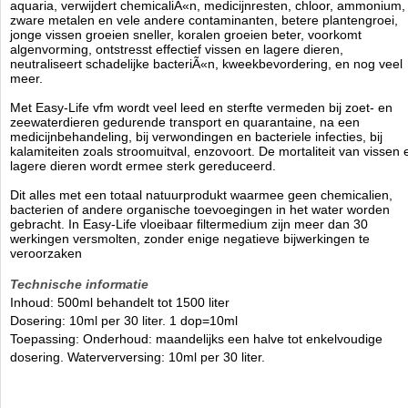
aquaria, verwijdert chemicaliÃ«n, medicijnresten, chloor, ammonium,
zware metalen en vele andere contaminanten, betere plantengroei,
jonge vissen groeien sneller, koralen groeien beter, voorkomt
algenvorming, ontstresst effectief vissen en lagere dieren,
neutraliseert schadelijke bacteriÃ«n, kweekbevordering, en nog veel
meer.
Met Easy-Life vfm wordt veel leed en sterfte vermeden bij zoet- en
zeewaterdieren gedurende transport en quarantaine, na een
medicijnbehandeling, bij verwondingen en bacteriele infecties, bij
kalamiteiten zoals stroomuitval, enzovoort. De mortaliteit van vissen 
lagere dieren wordt ermee sterk gereduceerd.
Dit alles met een totaal natuurprodukt waarmee geen chemicalien,
bacterien of andere organische toevoegingen in het water worden
gebracht. In Easy-Life vloeibaar filtermedium zijn meer dan 30
werkingen versmolten, zonder enige negatieve bijwerkingen te
veroorzaken
Technische informatie
Inhoud: 500ml behandelt tot 1500 liter
Dosering: 10ml per 30 liter. 1 dop=10ml
Toepassing: Onderhoud: maandelijks een halve tot enkelvoudige
dosering. Waterverversing: 10ml per 30 liter.