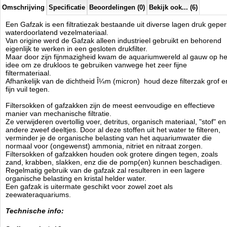
Omschrijving
Specificatie
Beoordelingen (0)
Bekijk ook... (6)
Een Gafzak is een filtratiezak bestaande uit diverse lagen druk geper
waterdoorlatend vezelmateriaal.
Van origine werd de Gafzak alleen industrieel gebruikt en behorend
eigenlijk te werken in een gesloten drukfilter.
Maar door zijn fijnmazigheid kwam de aquariumwereld al gauw op he
idee om ze drukloos te gebruiken vanwege het zeer fijne
filtermateriaal.
Afhankelijk van de dichtheid Î¼m (micron) houd deze filterzak grof e
fijn vuil tegen.
Filtersokken of gafzakken zijn de meest eenvoudige en effectieve
manier van mechanische filtratie.
Ze verwijderen overtollig voer, detritus, organisch materiaal, "stof" en
andere zweef deeltjes. Door al deze stoffen uit het water te filteren,
verminder je de organische belasting van het aquariumwater die
normaal voor (ongewenst) ammonia, nitriet en nitraat zorgen.
Filtersokken of gafzakken houden ook grotere dingen tegen, zoals
zand, krabben, slakken, enz die de pomp(en) kunnen beschadigen.
Regelmatig gebruik van de gafzak zal resulteren in een lagere
organische belasting en kristal helder water.
Een gafzak is uitermate geschikt voor zowel zoet als
zeewateraquariums.
Technische info: