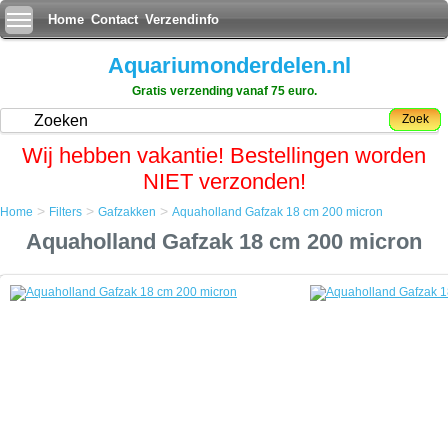
Home
Contact
Verzendinfo
Aquariumonderdelen.nl
Gratis verzending vanaf 75 euro.
Zoek
Wij hebben vakantie! Bestellingen worden
NIET verzonden!
>
>
>
Home
Filters
Gafzakken
Aquaholland Gafzak 18 cm 200 micron
Home
Aquaholland Gafzak 18 cm 200 micron
Filters
Gafzakken
Aquaholland Gafzak 18 cm 200 micron
Aquaholland Gafzak 18 cm 200 micron
Een Gafzak is een filtratiezak bestaande uit diverse lagen druk geperst
waterdoorlatend vezelmateriaal.
Van origine werd de Gafzak alleen industrieel gebruikt en behorend
eigenlijk te werken in een gesloten drukfilter.
Maar door zijn fijnmazigheid kwam de aquariumwereld al gauw op het
idee om ze drukloos te gebruiken vanwege het zeer fijne