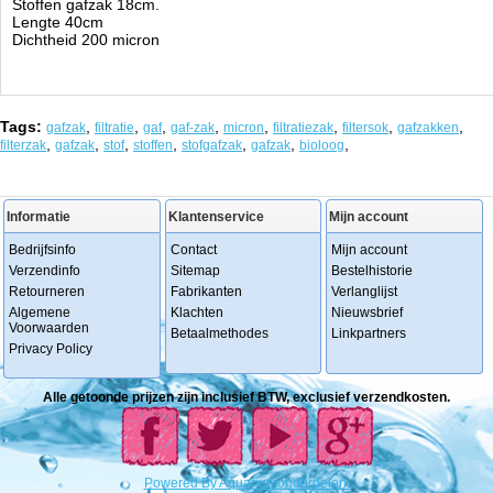
Stoffen gafzak 18cm.
Lengte 40cm
Dichtheid 200 micron
Tags:
,
,
,
,
,
,
,
,
gafzak
filtratie
gaf
gaf-zak
micron
filtratiezak
filtersok
gafzakken
,
,
,
,
,
,
,
filterzak
gafzak
stof
stoffen
stofgafzak
gafzak
bioloog
Informatie
Klantenservice
Mijn account
Bedrijfsinfo
Contact
Mijn account
Verzendinfo
Sitemap
Bestelhistorie
Retourneren
Fabrikanten
Verlanglijst
Algemene
Klachten
Nieuwsbrief
Voorwaarden
Betaalmethodes
Linkpartners
Privacy Policy
Alle getoonde prijzen zijn inclusief BTW, exclusief verzendkosten.
Powered
By
Aquariumonderdelen.