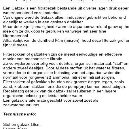
Een Gafzak is een filtratiezak bestaande uit diverse lagen druk geper
waterdoorlatend vezelmateriaal.
Van origine werd de Gafzak alleen industrieel gebruikt en behorend
eigenlijk te werken in een gesloten drukfilter.
Maar door zijn fijnmazigheid kwam de aquariumwereld al gauw op he
idee om ze drukloos te gebruiken vanwege het zeer fijne
filtermateriaal.
Afhankelijk van de dichtheid Î¼m (micron) houd deze filterzak grof e
fijn vuil tegen.
Filtersokken of gafzakken zijn de meest eenvoudige en effectieve
manier van mechanische filtratie.
Ze verwijderen overtollig voer, detritus, organisch materiaal, "stof" en
andere zweef deeltjes. Door al deze stoffen uit het water te filteren,
verminder je de organische belasting van het aquariumwater die
normaal voor (ongewenst) ammonia, nitriet en nitraat zorgen.
Filtersokken of gafzakken houden ook grotere dingen tegen, zoals
zand, krabben, slakken, enz die de pomp(en) kunnen beschadigen.
Regelmatig gebruik van de gafzak zal resulteren in een lagere
organische belasting en kristal helder water.
Een gafzak is uitermate geschikt voor zowel zoet als
zeewateraquariums.
Technische info:
Stoffen gafzak 18cm.