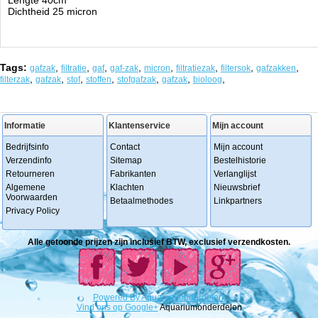
Lengte 40cm
Dichtheid 25 micron
Tags:
,
,
,
,
,
,
,
,
gafzak
filtratie
gaf
gaf-zak
micron
filtratiezak
filtersok
gafzakken
,
,
,
,
,
,
,
filterzak
gafzak
stof
stoffen
stofgafzak
gafzak
bioloog
Informatie
Klantenservice
Mijn account
Bedrijfsinfo
Contact
Mijn account
Verzendinfo
Sitemap
Bestelhistorie
Retourneren
Fabrikanten
Verlanglijst
Algemene
Klachten
Nieuwsbrief
Voorwaarden
Betaalmethodes
Linkpartners
Privacy Policy
Alle getoonde prijzen zijn inclusief BTW, exclusief verzendkosten.
Powered
By
Aquariumonderdelen.
Vind ons op Google+
Aquariumonderdelen