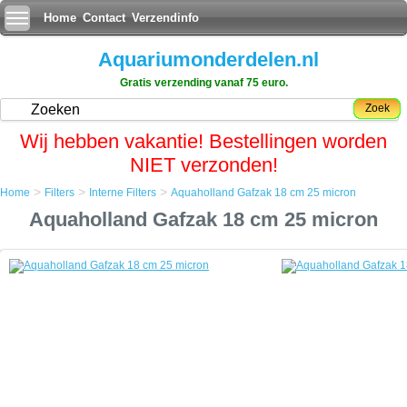
Home
Contact
Verzendinfo
Aquariumonderdelen.nl
Gratis verzending vanaf 75 euro.
Zoek
Wij hebben vakantie! Bestellingen worden
NIET verzonden!
>
>
>
Home
Filters
Interne Filters
Aquaholland Gafzak 18 cm 25 micron
Home
Aquaholland Gafzak 18 cm 25 micron
Filters
Interne Filters
Aquaholland Gafzak 18 cm 25 micron
Aquaholland Gafzak 18 cm 25 micron
Een Gafzak is een filtratiezak bestaande uit diverse lagen druk geperst
waterdoorlatend vezelmateriaal.
Van origine werd de Gafzak alleen industrieel gebruikt en behorend
eigenlijk te werken in een gesloten drukfilter.
Maar door zijn fijnmazigheid kwam de aquariumwereld al gauw op het
idee om ze drukloos te gebruiken vanwege het zeer fijne