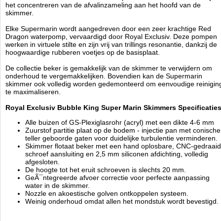
het concentreren van de afvalinzameling aan het hoofd van de
Water level: ~180mm tot ~230mm
skimmer.
Gewicht skimmer: 18 kg inclusief pomp.
Afmeting skimmer zonder pomp: 380 mm breed / 340 mm
Elke Supermarin wordt aangedreven door een zeer krachtige Red
lengte / ~ 600 mm hoogte
Dragon waterpomp, vervaardigd door Royal Exclusiv. Deze pompen
Afmeting skimmer met pomp (90 ÃÂ° naar buis koppel): 550
werken in virtuele stilte en zijn vrij van trillings resonantie, dankzij de
mm breed / 600 mm lengte / ~ 600 mm hoogte
hoogwaardige rubberen voetjes op de basisplaat.
Afmeting skimmer met pomp (vergeleken met buis koppel): 620
mm breed / 530 mm lengte / ~ 600 mm hoogte
De collectie beker is gemakkelijk van de skimmer te verwijdern om
onderhoud te vergemakkelijken. Bovendien kan de Supermarin
skimmer ook volledig worden gedemonteerd om eenvoudige reinigin
Bij reparaties aan pompen wordt altijd Euro 35,00 onderzoekskosten in
te maximaliseren.
rekening gebracht door Royal Exclusive die bij opdracht tot reparatie in
mindering gebracht worden op de rekening!
Royal Exclusiv Bubble King Super Marin Skimmers Specificaties
Bij reparaties aan pompen wordt altijd Euro 35,00 onderzoekskosten in
Alle buizen of GS-Plexiglasrohr (acryl) met een dikte 4-6 mm
rekening gebracht door Royal Exclusive die bij opdracht tot reparatie in
Zuurstof partitie plaat op de bodem - injectie pan met conische
mindering gebracht worden op de rekening!
teller geboorde gaten voor duidelijke turbulentie verminderen.
Skimmer flotaat beker met een hand oplosbare, CNC-gedraai
schroef aansluiting en 2,5 mm siliconen afdichting, volledig
afgesloten.
Royal Exclusiv
De hoogte tot het eruit schroeven is slechts 20 mm.
Manufactured by:
Royal Exclusiv
GeÃ¯ntegreerde afvoer correctie voor perfecte aanpassing
Model:
AC-SM300
water in de skimmer.
Product ID:
Nozzle en akoestische golven ontkoppelen systeem.
4.9
174
1750
1750
2026-08-14
Pre-
Weinig onderhoud omdat allen het mondstuk wordt bevestigd.
Available from:
Aquariumonderdelen.nl
Order
New