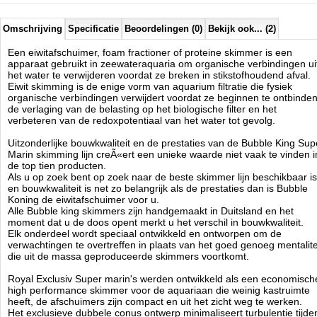
te maximaliseren.
Omschrijving
Specificatie
Beoordelingen (0)
Bekijk ook... (2)
Royal Exclusiv Bubble King Super Marin Skimmers Specificaties:
Alle buizen of GS-Plexiglasrohr (acryl) met een dikte 4-6 mm
Een eiwitafschuimer, foam fractioner of proteine skimmer is een
Zuurstof partitie plaat op de bodem - injectie pan met conische
apparaat gebruikt in zeewateraquaria om organische verbindingen ui
teller geboorde gaten voor duidelijke turbulentie verminderen.
het water te verwijderen voordat ze breken in stikstofhoudend afval.
Skimmer flotaat beker met een hand oplosbare, CNC-gedraaide
Eiwit skimming is de enige vorm van aquarium filtratie die fysiek
schroef aansluiting en 2,5 mm siliconen afdichting, volledig
organische verbindingen verwijdert voordat ze beginnen te ontbinden
afgesloten.
de verlaging van de belasting op het biologische filter en het
De hoogte tot het eruit schroeven is slechts 20 mm.
verbeteren van de redoxpotentiaal van het water tot gevolg.
GeÃÂ¯ntegreerde afvoer correctie voor perfecte aanpassing
Uitzonderlijke bouwkwaliteit en de prestaties van de Bubble King Sup
water in de skimmer.
Marin skimming lijn creÃ«ert een unieke waarde niet vaak te vinden i
Nozzle en akoestische golven ontkoppelen systeem.
de top tien producten.
Weinig onderhoud omdat allen het mondstuk wordt bevestigd.
Als u op zoek bent op zoek naar de beste skimmer lijn beschikbaar is
en bouwkwaliteit is net zo belangrijk als de prestaties dan is Bubble
Koning de eiwitafschuimer voor u.
Royal Exclusive Super Marin 300 Intern:
Alle Bubble king skimmers zijn handgemaakt in Duitsland en het
moment dat u de doos opent merkt u het verschil in bouwkwaliteit.
voor aquaria van 1.500 liter - 4.000 liter
Elk onderdeel wordt speciaal ontwikkeld en ontworpen om de
3.500 l / h Air - 5.000 l / h Water = 1 Pomp (Bubble King) MiniBK
verwachtingen te overtreffen in plaats van het goed genoeg mentalite
1500 en 1 Pomp (Bubble King) BK 2000.
die uit de massa geproduceerde skimmers voortkomt.
Bodemplaat: 32 cm x 32 cm / hoogte ~ 60 cm.
Skimmer-pomp: Mini Bubble King 1500 slave.
Royal Exclusiv Super marin's werden ontwikkeld als een economisch
Debiet: 1.500 l / h Luchtinlaat ~ 2.000 l / h Water inlaat.
high performance skimmer voor de aquariaan die weinig kastruimte
Wattage - actief vermogen: P = 58 Watt / h.
heeft, de afschuimers zijn compact en uit het zicht weg te werken.
Bedrijfsspanning: 230 Volt 50 Hz.
Het exclusieve dubbele conus ontwerp minimaliseert turbulentie tijde
Beschermingsklasse: IP 68