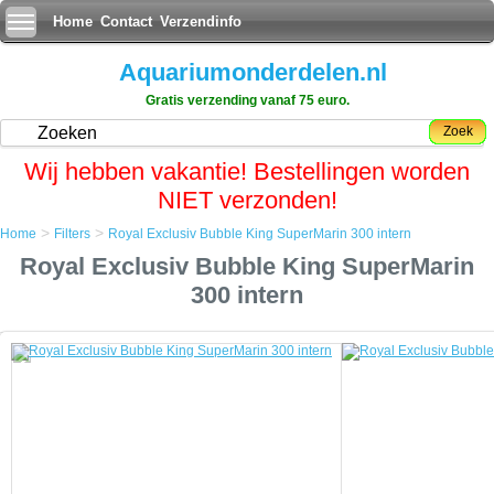
Home
Contact
Verzendinfo
Aquariumonderdelen.nl
Gratis verzending vanaf 75 euro.
Zoek
Wij hebben vakantie! Bestellingen worden
NIET verzonden!
>
>
Home
Filters
Royal Exclusiv Bubble King SuperMarin 300 intern
Home
Royal Exclusiv Bubble King SuperMarin
Filters
Royal Exclusiv Bubble King SuperMarin 300 intern
300 intern
Royal Exclusiv Bubble King SuperMarin 300 intern
Een eiwitafschuimer, foam fractioner of proteine skimmer is een
apparaat gebruikt in zeewateraquaria om organische verbindingen uit
het water te verwijderen voordat ze breken in stikstofhoudend afval.
Eiwit skimming is de enige vorm van aquarium filtratie die fysiek
organische verbindingen verwijdert voordat ze beginnen te ontbinden,
de verlaging van de belasting op het biologische filter en het
verbeteren van de redoxpotentiaal van het water tot gevolg.