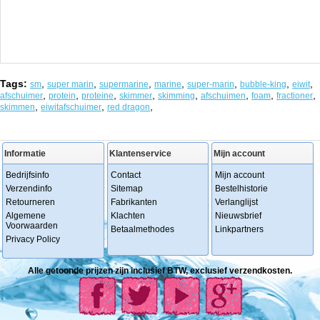
Tags:
,
,
,
,
,
,
,
sm
super marin
supermarine
marine
super-marin
bubble-king
eiwit
,
,
,
,
,
,
,
,
afschuimer
protein
proteine
skimmer
skimming
afschuimen
foam
fractioner
,
,
,
skimmen
eiwitafschuimer
red dragon
Informatie
Klantenservice
Mijn account
Bedrijfsinfo
Contact
Mijn account
Verzendinfo
Sitemap
Bestelhistorie
Retourneren
Fabrikanten
Verlanglijst
Algemene
Klachten
Nieuwsbrief
Voorwaarden
Betaalmethodes
Linkpartners
Privacy Policy
Alle getoonde prijzen zijn inclusief BTW, exclusief verzendkosten.