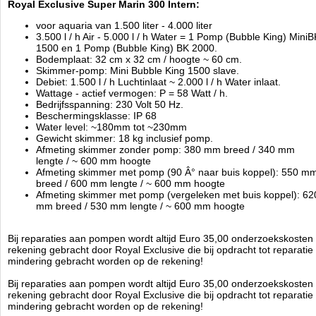
Royal Exclusive Super Marin 300 Intern:
voor aquaria van 1.500 liter - 4.000 liter
3.500 l / h Air - 5.000 l / h Water = 1 Pomp (Bubble King) MiniB
1500 en 1 Pomp (Bubble King) BK 2000.
Bodemplaat: 32 cm x 32 cm / hoogte ~ 60 cm.
Skimmer-pomp: Mini Bubble King 1500 slave.
Debiet: 1.500 l / h Luchtinlaat ~ 2.000 l / h Water inlaat.
Wattage - actief vermogen: P = 58 Watt / h.
Bedrijfsspanning: 230 Volt 50 Hz.
Beschermingsklasse: IP 68
Water level: ~180mm tot ~230mm
Gewicht skimmer: 18 kg inclusief pomp.
Afmeting skimmer zonder pomp: 380 mm breed / 340 mm
lengte / ~ 600 mm hoogte
Afmeting skimmer met pomp (90 Â° naar buis koppel): 550 m
breed / 600 mm lengte / ~ 600 mm hoogte
Afmeting skimmer met pomp (vergeleken met buis koppel): 62
mm breed / 530 mm lengte / ~ 600 mm hoogte
Bij reparaties aan pompen wordt altijd Euro 35,00 onderzoekskosten 
rekening gebracht door Royal Exclusive die bij opdracht tot reparatie 
mindering gebracht worden op de rekening!
Bij reparaties aan pompen wordt altijd Euro 35,00 onderzoekskosten 
rekening gebracht door Royal Exclusive die bij opdracht tot reparatie 
mindering gebracht worden op de rekening!