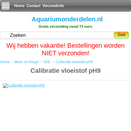
Home
Contact
Verzendinfo
Aquariumonderdelen.nl
Gratis verzending vanaf 75 euro.
Zoek
Wij hebben vakantie! Bestellingen worden
NIET verzonden!
>
>
>
Home
Meet- en Regel
GHL
Calibratie vloeistof pH9
Home
Calibratie vloeistof pH9
Meet- en Regel
GHL
Calibratie vloeistof pH9
Calibratie vloeistof pH9
Zeer nauwkeurige en stabiele ijkvloeistof voor het calibreren van pH-
meters op een pH-waarde van precies 9,00 bij kamertemperatuur.
Na de calibratie de gebruikte hoeveelheid vloeistof niet opnieuw
gebruiken.
inhoud 50ml