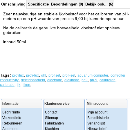
Omschrijving
Specificatie
Beoordelingen (0)
Bekijk ook... (6)
Zeer nauwkeurige en stabiele ijkvloeistof voor het calibreren van pH-
meters op een pH-waarde van precies 9,00 bij kamertemperatuur.
Na de calibratie de gebruikte hoeveelheid vloeistof niet opnieuw
gebruiken.
inhoud 50ml
Tags:
,
,
,
,
,
,
,
profilux
profi-lux
ghl
profiset
profi-set
aquarium computer
controller
,
,
,
,
,
,
,
conductivity
geleidbaarheid
electrode
elektrode
ph9
ph-9
calibreren
,
,
,
calibratie
ijk
ijken
Informatie
Klantenservice
Mijn account
Bedrijfsinfo
Contact
Mijn account
Verzendinfo
Sitemap
Bestelhistorie
Retourneren
Fabrikanten
Verlanglijst
Algemene
Klachten
Nieuwsbrief