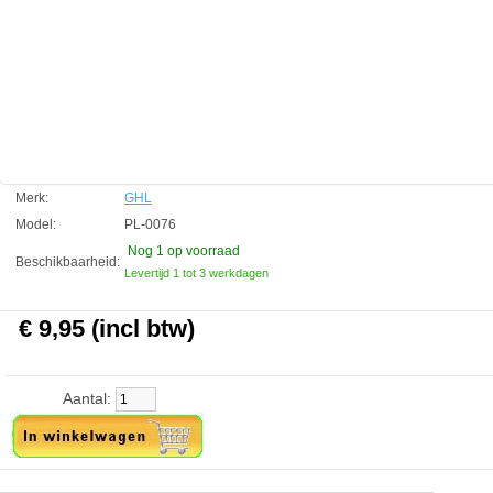
GHL
Manufactured by:
GHL
Model:
PL-0076
Product ID:
4260084320760
4.1
247
9.95
9.95
2026-08-24
1
New
Available from:
Aquariumonderdelen.nl
Merk:
GHL
Model:
PL-0076
Nog 1
op voorraad
Beschikbaarheid:
Levertijd 1 tot 3 werkdagen
€ 9,95 (incl btw)
Aantal: