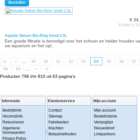
€ 34
Ex Btw: € 28
Aquatic Nature Bio-Ring Small 2.5L
Een goede filtratie is benodigd voor het schoon en helder houden v
uw aquarium en het opt..
....
54
|<
<
49
50
51
52
53
55
56
57
....
58
59
>
>|
Producten 796 t/m 810 uit 63 pagina's
Informatie
Klantenservice
Mijn account
Bedrijfsinfo
Contact
Mijn account
Verzendinfo
Sitemap
Bestelhistorie
Retourneren
Fabrikanten
Verlanglijst
Algemene
Klachten
Nieuwsbrief
Voorwaarden
Betaalmethodes
Linkpartners
Privacy Policy