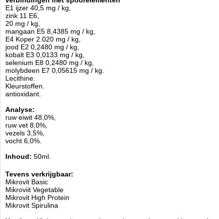
verbindingen met spoorelementen
E1 ijzer 40,5 mg / kg,
zink 11 E6,
20 mg / kg,
mangaan E5 8,4385 mg / kg,
E4 Koper 2.020 mg / kg,
jood E2 0,2480 mg / kg,
kobalt E3 0,0133 mg / kg,
selenium E8 0,2480 mg / kg,
molybdeen E7 0,05615 mg / kg.
Lecithine.
Kleurstoffen.
antioxidant.
Analyse:
ruw eiwit 48,0%,
ruw vet 8,0%,
vezels 3,5%,
vocht 6,0%.
Inhoud:
50ml.
Tevens verkrijgbaar:
Mikrovit Basic
Mikroviit Vegetable
Mikrovit High Protein
Mikrovit Spirulina