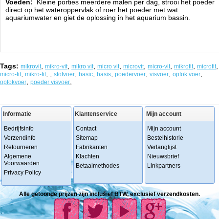
Voeden:
Kleine porties meerdere malen per dag, strooi het poeder
direct op het wateroppervlak of roer het poeder met wat
aquariumwater en giet de oplossing in het aquarium bassin.
Tags:
,
,
,
,
,
,
,
,
mikrovit
mikro-vit
mikro vit
micro vit
microvit
micro-vit
mikrofit
microfit
,
,
,
,
,
,
,
,
,
micro-fit
mikro-fit
stofvoer
basic
basis
poedervoer
visvoer
opfok voer
,
,
opfokvoer
poeder visvoer
Informatie
Klantenservice
Mijn account
Bedrijfsinfo
Contact
Mijn account
Verzendinfo
Sitemap
Bestelhistorie
Retourneren
Fabrikanten
Verlanglijst
Algemene
Klachten
Nieuwsbrief
Voorwaarden
Betaalmethodes
Linkpartners
Privacy Policy
Alle getoonde prijzen zijn inclusief BTW, exclusief verzendkosten.