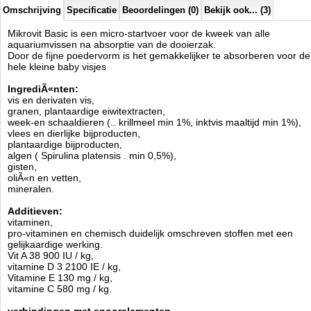
Lecithine.
Omschrijving
Specificatie
Beoordelingen (0)
Bekijk ook... (3)
Kleurstoffen.
antioxidant.
Mikrovit Basic is een micro-startvoer voor de kweek van alle
aquariumvissen na absorptie van de dooierzak.
Analyse:
Door de fijne poedervorm is het gemakkelijker te absorberen voor de
ruw eiwit 48,0%,
hele kleine baby visjes
ruw vet 8,0%,
vezels 3,5%,
IngrediÃ«nten:
vocht 6,0%.
vis en derivaten vis,
granen, plantaardige eiwitextracten,
Inhoud:
50ml.
week-en schaaldieren (.. krillmeel min 1%, inktvis maaltijd min 1%),
vlees en dierlijke bijproducten,
Tevens verkrijgbaar:
plantaardige bijproducten,
Mikrovit Basic
algen ( Spirulina platensis . min 0,5%),
Mikroviit Vegetable
gisten,
Mikrovit High Protein
oliÃ«n en vetten,
Mikrovit Spirulina
mineralen.
Voeden:
Kleine porties meerdere malen per dag, strooi het poeder
Additieven:
direct op het wateroppervlak of roer het poeder met wat
vitaminen,
aquariumwater en giet de oplossing in het aquarium bassin.
pro-vitaminen en chemisch duidelijk omschreven stoffen met een
gelijkaardige werking.
Tropical
Vit A 38 900 IU / kg,
Manufactured by:
Tropical
vitamine D 3 2100 IE / kg,
Model:
TRA-001
Vitamine E 130 mg / kg,
Product ID:
5900469776025
vitamine C 580 mg / kg.
4.7
108
3.98
3.98
2026-08-24
4
New
Available from:
Aquariumonderdelen.nl