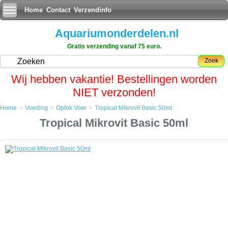
Home
Contact
Verzendinfo
Aquariumonderdelen.nl
Gratis verzending vanaf 75 euro.
Zoek
Wij hebben vakantie! Bestellingen worden
NIET verzonden!
>
>
>
Home
Voeding
Opfok Voer
Tropical Mikrovit Basic 50ml
Home
Tropical Mikrovit Basic 50ml
Voeding
Opfok Voer
Tropical Mikrovit Basic 50ml
Tropical Mikrovit Basic 50ml
Mikrovit Basic is een micro-startvoer voor de kweek van alle
aquariumvissen na absorptie van de dooierzak.
Door de fijne poedervorm is het gemakkelijker te absorberen voor de
hele kleine baby visjes
IngrediÃÂ«nten:
vis en derivaten vis,
granen, plantaardige eiwitextracten,