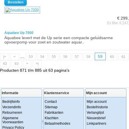
€ 299
Ex Btw: € 247
Aquabee Up 7000
Aquabee levert met de Up serie een compacte geluidsarme
opvoerpomp voor zoet en zoutwater aquar..
....
59
|<
<
53
54
55
56
57
58
60
61
62
63
>
>|
Producten 871 t/m 885 uit 63 pagina's
Informatie
Klantenservice
Mijn account
Bedrijfsinfo
Contact
Mijn account
Verzendinfo
Sitemap
Bestelhistorie
Retourneren
Fabrikanten
Verlanglijst
Algemene
Klachten
Nieuwsbrief
Voorwaarden
Betaalmethodes
Linkpartners
Privacy Policy