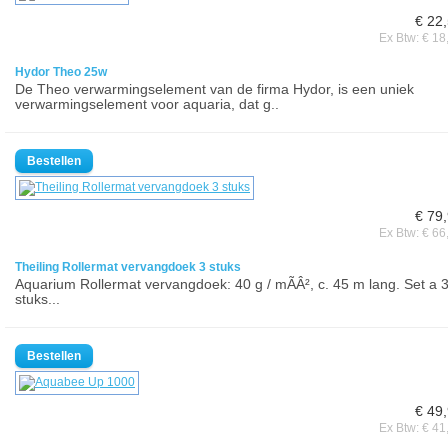
€ 22
Ex Btw: € 18
Hydor Theo 25w
De Theo verwarmingselement van de firma Hydor, is een uniek
verwarmingselement voor aquaria, dat g..
€ 79
Ex Btw: € 66
Theiling Rollermat vervangdoek 3 stuks
Aquarium Rollermat vervangdoek: 40 g / mÃÂ², c. 45 m lang. Set a 
stuks...
€ 49
Ex Btw: € 41