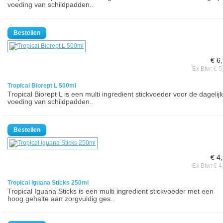
voeding van schildpadden..
€ 6
Ex Btw: € 5
Tropical Biorept L 500ml
Tropical Biorept L is een multi ingredient stickvoeder voor de dagelij
voeding van schildpadden..
€ 4
Ex Btw: € 4
Tropical Iguana Sticks 250ml
Tropical Iguana Sticks is een multi ingredient stickvoeder met een
hoog gehalte aan zorgvuldig ges..