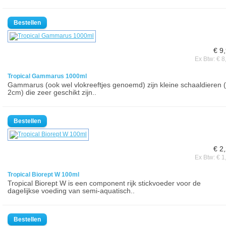
€ 9
Ex Btw: € 8
Tropical Gammarus 1000ml
Gammarus (ook wel vlokreeftjes genoemd) zijn kleine schaaldieren (
2cm) die zeer geschikt zijn..
€ 2
Ex Btw: € 1
Tropical Biorept W 100ml
Tropical Biorept W is een component rijk stickvoeder voor de
dagelijkse voeding van semi-aquatisch..