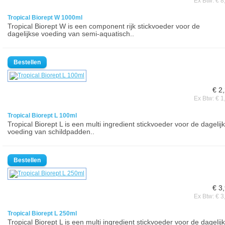
Ex Btw: € 8
Tropical Biorept W 1000ml
Tropical Biorept W is een component rijk stickvoeder voor de
dagelijkse voeding van semi-aquatisch..
€ 2
Ex Btw: € 1
Tropical Biorept L 100ml
Tropical Biorept L is een multi ingredient stickvoeder voor de dagelij
voeding van schildpadden..
€ 3
Ex Btw: € 3
Tropical Biorept L 250ml
Tropical Biorept L is een multi ingredient stickvoeder voor de dagelij