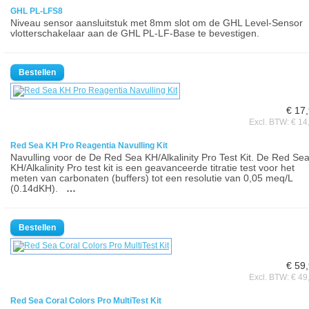
GHL PL-LFS8
Niveau sensor aansluitstuk met 8mm slot om de GHL Level-Sensor
vlotterschakelaar aan de GHL PL-LF-Base te bevestigen.
€ 17
Excl. BTW: € 14
Red Sea KH Pro Reagentia Navulling Kit
Navulling voor de De Red Sea KH/Alkalinity Pro Test Kit. De Red Se
KH/Alkalinity Pro test kit is een geavanceerde titratie test voor het
meten van carbonaten (buffers) tot een resolutie van 0,05 meq/L
(0.14dKH).
…
€ 59
Excl. BTW: € 49
Red Sea Coral Colors Pro MultiTest Kit