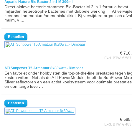
Aquatic Nature Bio Bacter 2 in1 M 300ml
Direct aktieve bacterie stammen Bio-Bacter M 2 in 1 formula bevat
miljarden heterotrophe bacteries met dubbele werking : A) verwijd
zeer snel ammonium/ammoniak/nitriet. B) verwijderd organisch afval
mulm, v
…
€ 710
Excl. BTW: € 587
ATI Sunpower T5 Armatuur 8x80watt - Dimbaar
Een favoriet onder hobbyisten die top-of-the-line prestaties tegen la
kosten willen. Net als de ATI PowerModule, heeft de SunPower Miro
Silver reflectoren en een actief koelsysteem voor optimale prestaties
en een lange leve
…
€ 585
Excl. BTW: € 483