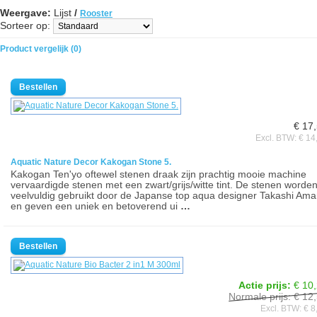
Weergave:
Lijst
/
Rooster
Sorteer op:
Product vergelijk (0)
€ 17
Excl. BTW: € 14
Aquatic Nature Decor Kakogan Stone 5.
Kakogan Ten'yo oftewel stenen draak zijn prachtig mooie machine
vervaardigde stenen met een zwart/grijs/witte tint. De stenen worde
veelvuldig gebruikt door de Japanse top aqua designer Takashi Am
en geven een uniek en betoverend ui
…
Actie prijs:
€ 10
Normale prijs: € 12
Excl. BTW: € 8