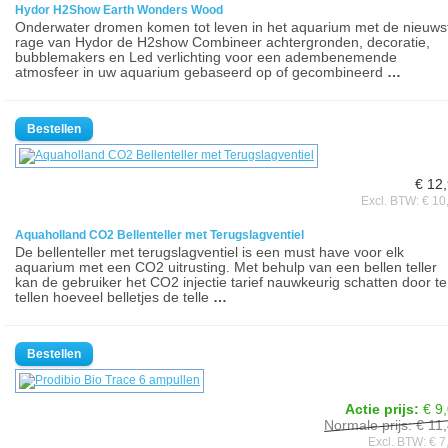
Hydor H2Show Earth Wonders Wood
Onderwater dromen komen tot leven in het aquarium met de nieuws
rage van Hydor de H2show Combineer achtergronden, decoratie,
bubblemakers en Led verlichting voor een adembenemende
atmosfeer in uw aquarium gebaseerd op of gecombineerd
…
€ 12
Excl. BTW: € 10
Aquaholland CO2 Bellenteller met Terugslagventiel
De bellenteller met terugslagventiel is een must have voor elk
aquarium met een CO2 uitrusting. Met behulp van een bellen teller
kan de gebruiker het CO2 injectie tarief nauwkeurig schatten door te
tellen hoeveel belletjes de telle
…
Actie prijs:
€ 9
Normale prijs: € 11
Excl. BTW: € 7