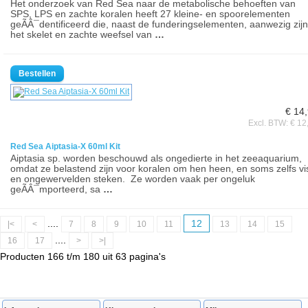
Het onderzoek van Red Sea naar de metabolische behoeften van
SPS, LPS en zachte koralen heeft 27 kleine- en spoorelementen
geÃÂ¯dentificeerd die, naast de funderingselementen, aanwezig zijn
het skelet en zachte weefsel van
…
€ 14
Excl. BTW: € 12
Red Sea Aiptasia-X 60ml Kit
Aiptasia sp. worden beschouwd als ongedierte in het zeeaquarium,
omdat ze belastend zijn voor koralen om hen heen, en soms zelfs vi
en ongewervelden steken. Ze worden vaak per ongeluk
geÃÂ¯mporteerd, sa
…
....
12
|<
<
7
8
9
10
11
13
14
15
....
16
17
>
>|
Producten 166 t/m 180 uit 63 pagina's