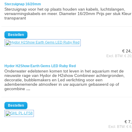
Sterzuignap 16/20mm
Sterzuignap voor het op plaats houden van kabels, luchtslangen,
verwarmingskabels en meer. Diameter 16/20mm Prijs per stuk Kleur
transparant
€ 24
Excl. BTW: € 20
Hydor H2Show Earth Gems LED Ruby Red
Onderwater edelstenen komen tot leven in het aquarium met de
nieuwste rage van Hydor de H2show Combineer achtergronden,
decoratie, bubblemakers en Led verlichting voor een
adembenemende atmosfeer in uw aquarium gebaseerd op of
gecombine
…
€ 7
Excl. BTW: € 6