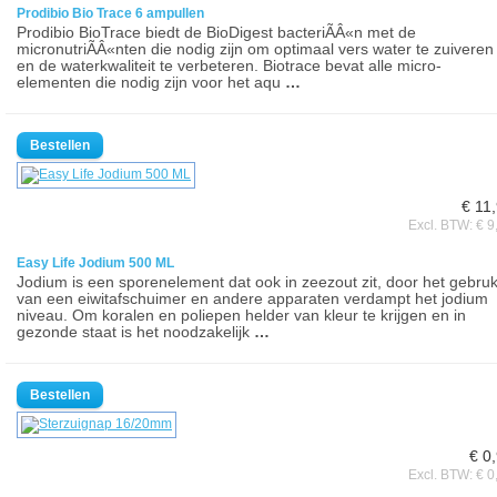
Prodibio Bio Trace 6 ampullen
Prodibio BioTrace biedt de BioDigest bacteriÃÂ«n met de
micronutriÃÂ«nten die nodig zijn om optimaal vers water te zuiveren
en de waterkwaliteit te verbeteren. Biotrace bevat alle micro-
elementen die nodig zijn voor het aqu
…
€ 11
Excl. BTW: € 9
Easy Life Jodium 500 ML
Jodium is een sporenelement dat ook in zeezout zit, door het gebru
van een eiwitafschuimer en andere apparaten verdampt het jodium
niveau. Om koralen en poliepen helder van kleur te krijgen en in
gezonde staat is het noodzakelijk
…
€ 0
Excl. BTW: € 0