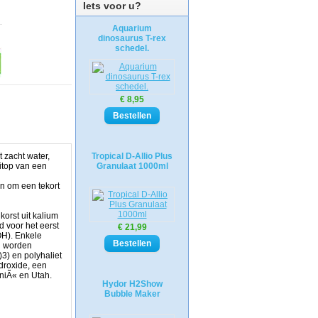
Iets voor u?
Aquarium
dinosaurus T-rex
schedel.
€ 8,95
t zacht water,
Tropical D-Allio Plus
eitop van een
Granulaat 1000ml
en om een tekort
orst uit kalium
d voor het eerst
€ 21,99
OH). Enkele
n worden
3) en polyhaliet
roxide, een
rniÃ« en Utah.
Hydor H2Show
Bubble Maker