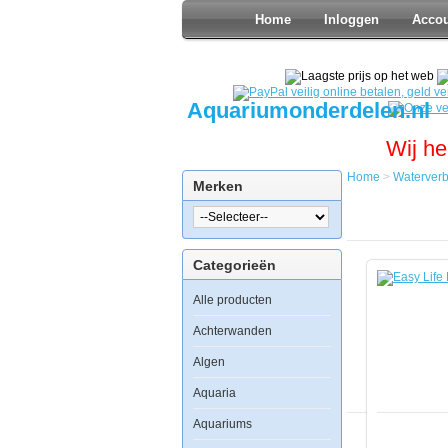
Home
Inloggen
Acco
Aquariumonderdelen.nl
Wij he
Home
>
Waterverb
Merken
Home
Waterverbe
Watercondi
Easy
Categorieën
Life
Kalium
Alle producten
500ml
Achterwanden
Algen
Aquaria
Easy
Life
Aquariums
Kalium
500ml