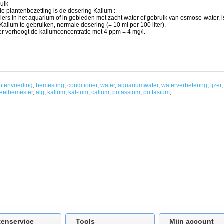
uik
de plantenbezetting is de dosering Kalium :
eiers in het aquarium of in gebieden met zacht water of gebruik van osmose-water, 
alium te gebruiken, normale dosering (= 10 ml per 100 liter).
ter verhoogt de kaliumconcentratie met 4 ppm = 4 mg/l.
ntenvoeding
,
bemesting
,
conditioner
,
water
,
aquariumwater
,
waterverbetering
,
ijzer
eelbemester
,
alg
,
kalium
,
kal-ium
,
calium
,
potassium
,
pottasium
,
tenservice
Tools
Mijn account