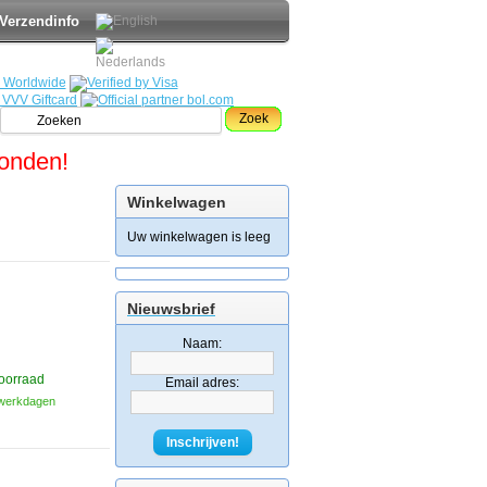
Verzendinfo
Zoek
zonden!
Winkelwagen
Uw winkelwagen is leeg
Nieuwsbrief
Naam:
oorraad
Email adres:
3 werkdagen
Inschrijven!