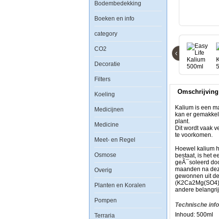
Bodembedekking
Boeken en info
category
Kalium
is
CO2
‹
een
makro-
Decoratie
voedingsstof
en
Filters
net
zo
Omschrijving
belangrijk
Koeling
als
bijvoorbeeld
Kalium is een ma
Medicijnen
ijzer.
kan er gemakkeli
Vooral
plant.
Medicine
in
Dit wordt vaak v
gebieden
te voorkomen.
Meet- en Regel
met
zacht
Hoewel kalium h
Osmose
water,
bestaat, is het 
kan
geÃ¯soleerd doo
er
maanden na deze
Overig
gemakkelijk
gewonnen uit de
een
(K2Ca2Mg(SO4)4
Planten en Koralen
kaliumtekort
andere belangrij
ontstaan.
Pompen
Dat
Technische inf
uit
Inhoud: 500ml
Terraria
zich