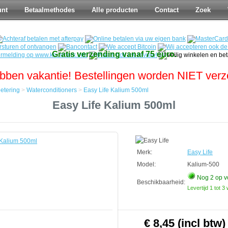
unt
Betaalmethodes
Alle producten
Contact
Zoek
Gratis verzending vanaf 75 euro.
bben vakantie! Bestellingen worden NIET ver
etering
>
Waterconditioners
>
Easy Life Kalium 500ml
Easy Life Kalium 500ml
tering
tioners
Merk:
Easy Life
Model:
Kalium-500
Nog 2
op v
Beschikbaarheid:
Levertijd 1 tot 
€ 8,45 (incl btw)