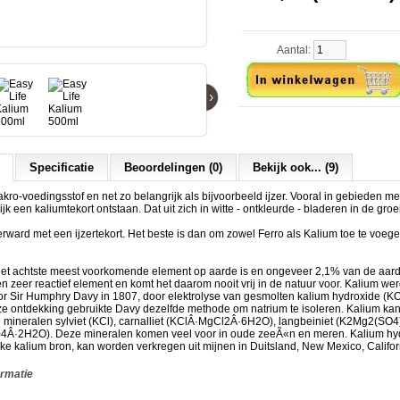
Aantal:
›
Specificatie
Beoordelingen (0)
Bekijk ook... (9)
kro-voedingsstof en net zo belangrijk als bijvoorbeeld ijzer. Vooral in gebieden me
jk een kaliumtekort ontstaan. Dat uit zich in witte - ontkleurde - bladeren in de gro
erward met een ijzertekort. Het beste is dan om zowel Ferro als Kalium toe te voeg
et achtste meest voorkomende element op aarde is en ongeveer 2,1% van de aardk
een zeer reactief element en komt het daarom nooit vrij in de natuur voor. Kalium wer
r Sir Humphry Davy in 1807, door elektrolyse van gesmolten kalium hydroxide (K
 ontdekking gebruikte Davy dezelfde methode om natrium te isoleren. Kalium ka
 mineralen sylviet (KCl), carnalliet (KClÂ·MgCl2Â·6H2O), langbeiniet (K2Mg2(SO4)
Â·2H2O). Deze mineralen komen veel voor in oude zeeÃ«n en meren. Kalium hyd
ke kalium bron, kan worden verkregen uit mijnen in Duitsland, New Mexico, Califo
ormatie