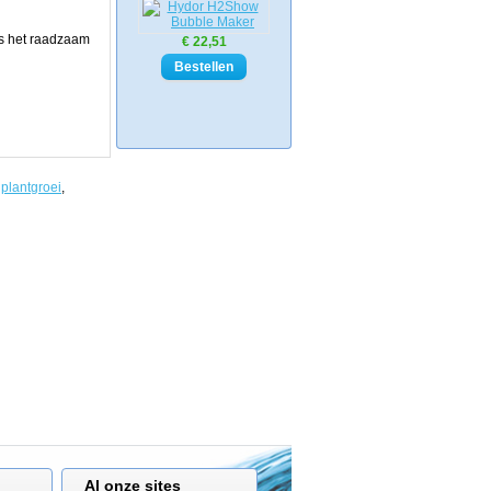
is het raadzaam
€ 22,51
,
plantgroei
,
Al onze sites