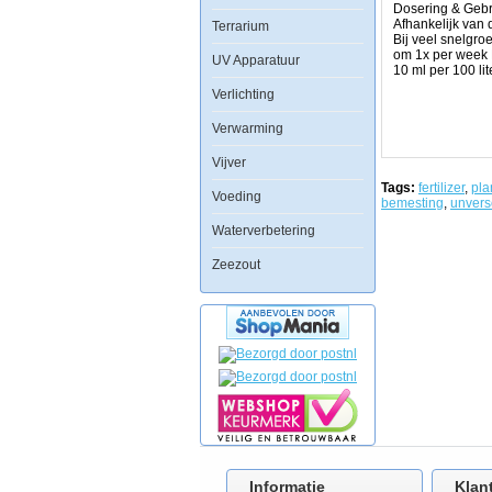
Dosering & Gebr
in
Afhankelijk van 
Terrarium
witte
Bij veel snelgro
-
om 1x per week K
ontkleurde
UV Apparatuur
10 ml per 100 li
-
bladeren
Verlichting
in
de
Verwarming
groeitop
van
Vijver
een
plant.
Tags:
fertilizer
,
pla
Dit
Voeding
bemesting
,
unvers
wordt
vaak
Waterverbetering
verward
met
Zeezout
een
ijzertekort.
Het
beste
is
dan
om
zowel
Ferro
als
Kalium
toe
te
voegen
Informatie
Klan
om