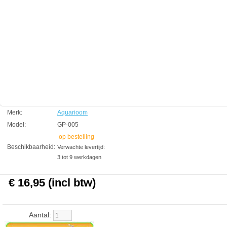
Product ID:
3.7
96
16.95
16.95
2026-08-20
Pre-
Available from:
Aquariumonderdelen.nl
Order
New
Merk:
Aquarioom
Model:
GP-005
op bestelling
Beschikbaarheid:
Verwachte levertijd:
3 tot 9 werkdagen
€ 16,95 (incl btw)
Aantal: