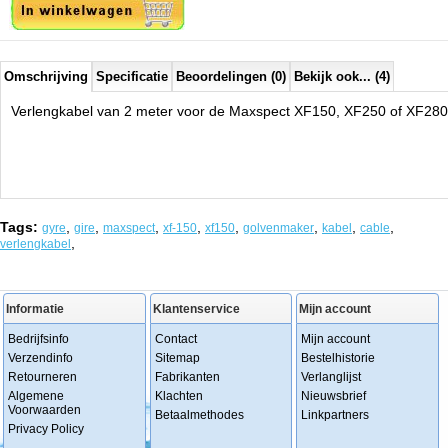
Omschrijving
Specificatie
Beoordelingen (0)
Bekijk ook... (4)
Verlengkabel van 2 meter voor de Maxspect XF150, XF250 of XF280
Tags:
,
,
,
,
,
,
,
,
gyre
gire
maxspect
xf-150
xf150
golvenmaker
kabel
cable
,
verlengkabel
Informatie
Klantenservice
Mijn account
Bedrijfsinfo
Contact
Mijn account
Verzendinfo
Sitemap
Bestelhistorie
Retourneren
Fabrikanten
Verlanglijst
Algemene
Klachten
Nieuwsbrief
Voorwaarden
Betaalmethodes
Linkpartners
Privacy Policy