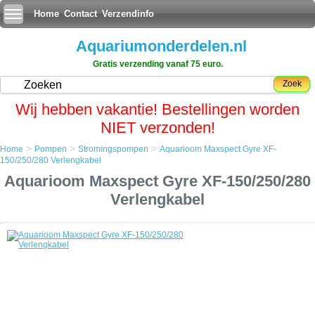
Home
Contact
Verzendinfo
Aquariumonderdelen.nl
Gratis verzending vanaf 75 euro.
Zoek
Wij hebben vakantie! Bestellingen worden
NIET verzonden!
>
>
>
Home
Pompen
Stromingspompen
Aquarioom Maxspect Gyre XF-
Home
150/250/280 Verlengkabel
Pompen
Aquarioom Maxspect Gyre XF-150/250/280
Stromingspompen
Aquarioom Maxspect Gyre XF-150/250/280 Verlengkabel
Verlengkabel
Aquarioom Maxspect Gyre XF-150/250/280 Verlengkabel
Verlengkabel van 2 meter voor de Maxspect XF150, XF250 of XF280
Aquarioom
Manufactured by:
Aquarioom
Model:
GP-005