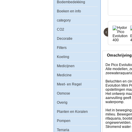
Bodembedekking
Boeken en info
De
Pico
category
Evolution
pompen
CO2
van
‹
Hydor
Decoratie
garanderen
hoge
prestaties,
Filters
kleine
Omschrijving
grootte
Koeling
en
de
De Pico Evolutio
Medicijnen
totale
Alle modellen, z
veiligheid.
zeewateraquaria, 
Medicine
Alle
modellen,
Beluchten en ci
Meet- en Regel
zelfs
Evolution Mini P
de
opstellingen maa
kleinste,
Osmose
Het ontwerp maa
hebben
aanvulling geeft
een
waterpomp.
Overig
debietregeling
en
Het in beweging
Planten en Koralen
zijn
milieu. Bewegend
ideaal
rifaquaria, boot
Pompen
voor
ongewervelden
toepassingen
Stromend water g
in
Terraria