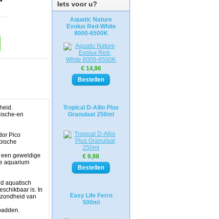
Iets voor u?
Aquatic Nature
Evolux Red-White
8000-6500K
€ 14,96
gheid.
Tropical D-Allio Plus
pische-en
Granulaat 250ml
dor Pico
opische
t een geweldige
€ 9,98
ge aquarium
nd aquatisch
schikbaar is. In
Easy Life Ferro
gezondheid van
500ml
dpadden.