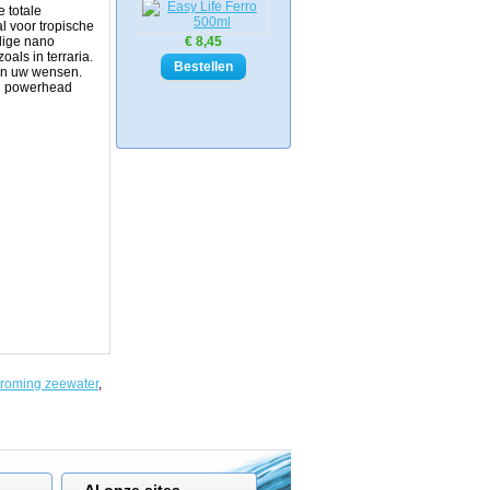
 totale
l voor tropische
ldige nano
€ 8,45
als in terraria.
an uw wensen.
en powerhead
troming zeewater
,