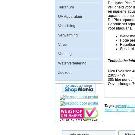
tropische-
De Hydor Pico Ev
en
Terrarium
veiligheid voor 
zeewateraquaria,
en mariene aquar
in
aquarium pomp te
UV Apparatuur
terraria,
De Pico aquariu
tafel
Gebruik het aqu
Verlichting
fonteinen,
voor rifaquaria.
vazen,
Verwarming
mini
Werkt met
aquariums
Hoge pre
en
Vijver
Regelbar
interieur
Geschikt 
artikelen.
Voeding
Beluchten
Technische info
Waterverbetering
en
circuleren
Pico Evolution 
Zeezout
van
230V - 4W
uw
385 liter per uur
aquarium
Opvoerhoogte 
water
is
nog
nooit
zo
Tags:
opvoerpom
gemakkelijk
Nano stroming
,
st
geweest
als
met
de
Hydor
Pico