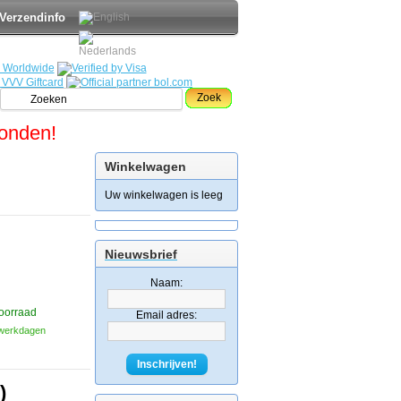
Verzendinfo
Zoek
zonden!
Winkelwagen
Uw winkelwagen is leeg
Nieuwsbrief
Naam:
oorraad
Email adres:
3 werkdagen
Inschrijven!
)