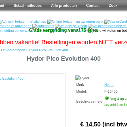
unt
Betaalmethodes
Alle producten
Contact
Zoek
Gratis verzending vanaf 75 euro.
bben vakantie! Bestellingen worden NIET ver
>
Opvoerpompen
>
Hydor Pico Evolution 400
Hydor Pico Evolution 400
mpen
Merk:
Hydor
Model:
P-16400
Nog 4
op v
Beschikbaarheid:
Levertijd 1 tot 
€ 14,50 (incl btw