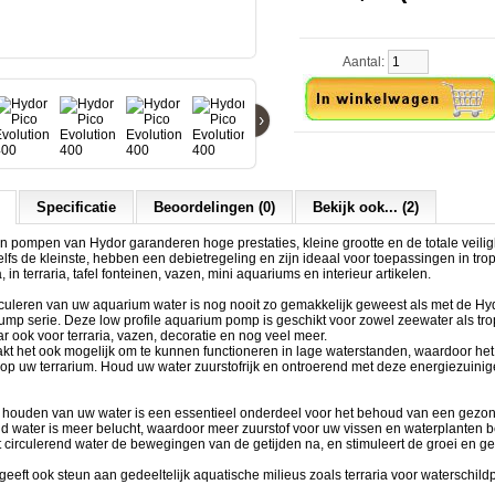
Aantal:
›
Specificatie
Beoordelingen (0)
Bekijk ook... (2)
n pompen van Hydor garanderen hoge prestaties, kleine grootte en de totale veili
elfs de kleinste, hebben een debietregeling en zijn ideaal voor toepassingen in tro
in terraria, tafel fonteinen, vazen, mini aquariums en interieur artikelen.
rculeren van uw aquarium water is nog nooit zo gemakkelijk geweest als met de Hy
ump serie. Deze low profile aquarium pomp is geschikt voor zowel zeewater als tr
r ook voor terraria, vazen, decoratie en nog veel meer.
kt het ook mogelijk om te kunnen functioneren in lage waterstanden, waardoor he
 op uw terrarium. Houd uw water zuurstofrijk en ontroerend met deze energiezuini
 houden van uw water is een essentieel onderdeel voor het behoud van een gezo
 water is meer belucht, waardoor meer zuurstof voor uw vissen en waterplanten be
st circulerend water de bewegingen van de getijden na, en stimuleert de groei en 
.
eeft ook steun aan gedeeltelijk aquatische milieus zoals terraria voor waterschil