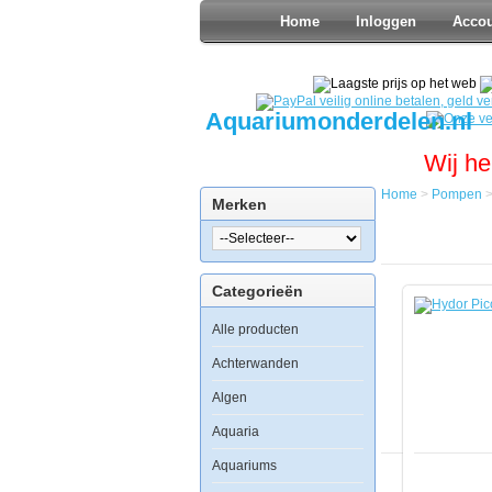
Home
Inloggen
Acco
Aquariumonderdelen.nl
Wij he
Home
>
Pompen
Merken
Home
Pompen
Opvoerpo
Hydor
Categorieën
Pico
Evolution
Alle producten
400
Achterwanden
Algen
Hydor
Aquaria
Pico
Evolution
Aquariums
400