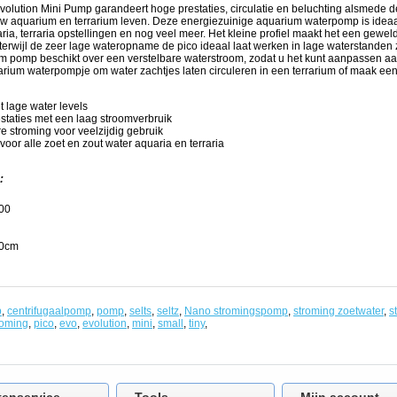
olution Mini Pump garandeert hoge prestaties, circulatie en beluchting alsmede de
uw aquarium en terrarium leven. Deze energiezuinige aquarium waterpomp is ideaa
ia, terraria opstellingen en nog veel meer. Het kleine profiel maakt het een gewe
rwijl de zeer lage wateropname de pico ideaal laat werken in lage waterstanden zo
m pomp beschikt over een verstelbare waterstroom, zodat u het kunt aanpassen a
arium waterpompje om water zachtjes laten circuleren in een terrarium of maak e
 lage water levels
staties met een laag stroomverbruik
e stroming voor veelzijdig gebruik
voor alle zoet en zout water aquaria en terraria
:
400
70cm
p
,
centrifugaalpomp
,
pomp
,
selts
,
seltz
,
Nano stromingspomp
,
stroming zoetwater
,
s
roming
,
pico
,
evo
,
evolution
,
mini
,
small
,
tiny
,