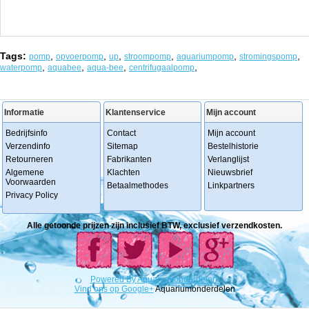
Tags:
,
,
,
,
,
,
pomp
opvoerpomp
up
stroompomp
aquariumpomp
stromingspomp
,
,
,
,
waterpomp
aquabee
aqua-bee
centrifugaalpomp
Informatie
Klantenservice
Mijn account
Bedrijfsinfo
Contact
Mijn account
Verzendinfo
Sitemap
Bestelhistorie
Retourneren
Fabrikanten
Verlanglijst
Algemene
Klachten
Nieuwsbrief
Voorwaarden
Betaalmethodes
Linkpartners
Privacy Policy
Alle getoonde prijzen zijn inclusief BTW, exclusief verzendkosten.
Powered
By
Aquariumonderdelen.
Vind ons op Google+
Aquariumonderdelen