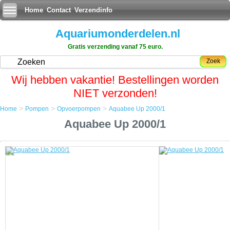
Home
Contact
Verzendinfo
Aquariumonderdelen.nl
Gratis verzending vanaf 75 euro.
Zoek
Wij hebben vakantie! Bestellingen worden
NIET verzonden!
>
>
>
Home
Pompen
Opvoerpompen
Aquabee Up 2000/1
Home
Aquabee Up 2000/1
Pompen
Opvoerpompen
Aquabee Up 2000/1
Aquabee Up 2000/1
Aquabee levert met de Up serie een compacte geluidsarme
opvoerpomp voor zoet en zoutwater aquariums en vijvers.
De pomp produceert een minimale ruis en heeft een lange levensduur
door middel van een keramisch binnenwerk en een keramische rotor
as. De Aquabee opvoerpompen zijn zuinig in stroomverbruik, geven
weinig warmte af en leveren hoge prestaties.