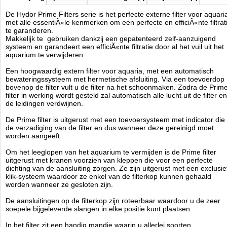
afvoerbuis met uitstroomkop en zeer soepele slangen alles met
bijbehorende bevestigingsmaterialen
De Hydor Prime Filters serie is het perfecte externe filter voor aquari
met alle essentiÃ«le kenmerken om een perfecte en efficiÃ«nte filtrat
Hydor
te garanderen.
Manufactured by:
Hydor
Makkelijk te gebruiken dankzij een gepatenteerd zelf-aanzuigend
Model:
C-01227
systeem en garandeert een efficiÃ«nte filtratie door al het vuil uit het
Product ID:
08011195054244
aquarium te verwijderen.
4.8
175
84.95
84.95
2026-08-25
1
Available from:
Aquariumonderdelen.nl
New
Een hoogwaardig extern filter voor aquaria, met een automatisch
bewateringssysteem met hermetische afsluiting. Via een toevoerdop
bovenop de filter vult u de filter na het schoonmaken. Zodra de Prim
filter in werking wordt gesteld zal automatisch alle lucht uit de filter en
de leidingen verdwijnen.
De Prime filter is uitgerust met een toevoersysteem met indicator die
de verzadiging van de filter en dus wanneer deze gereinigd moet
worden aangeeft.
Om het leeglopen van het aquarium te vermijden is de Prime filter
uitgerust met kranen voorzien van kleppen die voor een perfecte
dichting van de aansluiting zorgen. Ze zijn uitgerust met een exclusie
klik-systeem waardoor ze enkel van de filterkop kunnen gehaald
worden wanneer ze gesloten zijn.
De aansluitingen op de filterkop zijn roteerbaar waardoor u de zeer
soepele bijgeleverde slangen in elke positie kunt plaatsen.
In het filter zit een handig mandje waarin u allerlei soorten