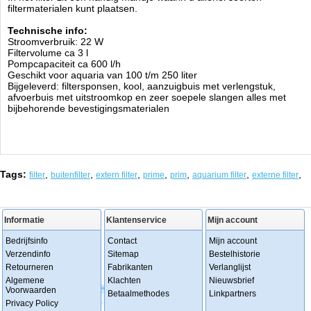
filtermaterialen kunt plaatsen.
Technische info:
Stroomverbruik: 22 W
Filtervolume ca 3 l
Pompcapaciteit ca 600 l/h
Geschikt voor aquaria van 100 t/m 250 liter
Bijgeleverd: filtersponsen, kool, aanzuigbuis met verlengstuk,
afvoerbuis met uitstroomkop en zeer soepele slangen alles met
bijbehorende bevestigingsmaterialen
Tags:
,
,
,
,
,
,
,
filter
buitenfilter
extern filter
prime
prim
aquarium filter
externe filter
Informatie
Klantenservice
Mijn account
Bedrijfsinfo
Contact
Mijn account
Verzendinfo
Sitemap
Bestelhistorie
Retourneren
Fabrikanten
Verlanglijst
Algemene
Klachten
Nieuwsbrief
Voorwaarden
Betaalmethodes
Linkpartners
Privacy Policy