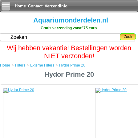
Home
Contact
Verzendinfo
Aquariumonderdelen.nl
Gratis verzending vanaf 75 euro.
Zoek
Wij hebben vakantie! Bestellingen worden
NIET verzonden!
>
>
>
Home
Filters
Externe Filters
Hydor Prime 20
Home
Hydor Prime 20
Filters
Externe Filters
Hydor Prime 20
Hydor Prime 20
De Hydor Prime Filters serie is het perfecte externe filter voor aquaria
met alle essentiÃÂ«le kenmerken om een perfecte en efficiÃÂ«nte
filtratie te garanderen.
Makkelijk te gebruiken dankzij een gepatenteerd zelf-aanzuigend
systeem en garandeert een efficiÃÂ«nte filtratie door al het vuil uit het
aquarium te verwijderen.