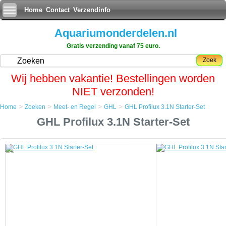
Home
Contact
Verzendinfo
Aquariumonderdelen.nl
Gratis verzending vanaf 75 euro.
Zoek
Wij hebben vakantie! Bestellingen worden
NIET verzonden!
>
>
>
>
Home
Zoeken
Meet- en Regel
GHL
GHL Profilux 3.1N Starter-Set
Home
GHL Profilux 3.1N Starter-Set
Zoeken
Meet- en Regel
GHL
GHL Profilux 3.1N Starter-Set
GHL Profilux 3.1N Starter-Set
De ProfiLux 3.1N Starter-Set is ideaal als u de temperatuur en pH-
waarde van uw aquarium wilt meten en/of controleren en als u de
verlichting wilt controleren.
Verder heeft de ProfiLux 3.1N een LAN aansluiting en zijn eigen
Webserver. De ProfiLux 3.1N heeft een ingebouwd ProfiLux Aquatic
Bus (PAB) systeem voor uitstekende uitbreidingsopties en kan ook,