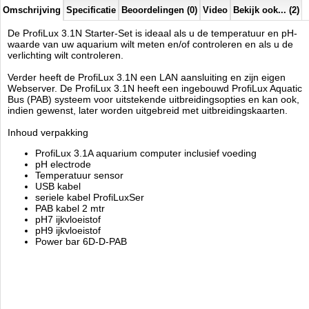
Omschrijving
Specificatie
Beoordelingen (0)
Video
Bekijk ook... (2)
De ProfiLux 3.1N Starter-Set is ideaal als u de temperatuur en pH-
waarde van uw aquarium wilt meten en/of controleren en als u de
verlichting wilt controleren.
Verder heeft de ProfiLux 3.1N een LAN aansluiting en zijn eigen
Webserver. De ProfiLux 3.1N heeft een ingebouwd ProfiLux Aquatic
Bus (PAB) systeem voor uitstekende uitbreidingsopties en kan ook,
indien gewenst, later worden uitgebreid met uitbreidingskaarten.
Inhoud verpakking
ProfiLux 3.1A aquarium computer inclusief voeding
pH electrode
Temperatuur sensor
USB kabel
seriele kabel ProfiLuxSer
PAB kabel 2 mtr
pH7 ijkvloeistof
pH9 ijkvloeistof
Power bar 6D-D-PAB