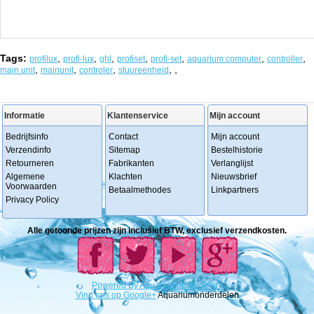
Tags:
,
,
,
,
,
,
,
profilux
profi-lux
ghl
profiset
profi-set
aquarium computer
controller
,
,
,
,
,
main unit
mainunit
controler
stuureenheid
Informatie
Klantenservice
Mijn account
Bedrijfsinfo
Contact
Mijn account
Verzendinfo
Sitemap
Bestelhistorie
Retourneren
Fabrikanten
Verlanglijst
Algemene
Klachten
Nieuwsbrief
Voorwaarden
Betaalmethodes
Linkpartners
Privacy Policy
Alle getoonde prijzen zijn inclusief BTW, exclusief verzendkosten.
Powered
By
Aquariumonderdelen.
Vind ons op Google+
Aquariumonderdelen