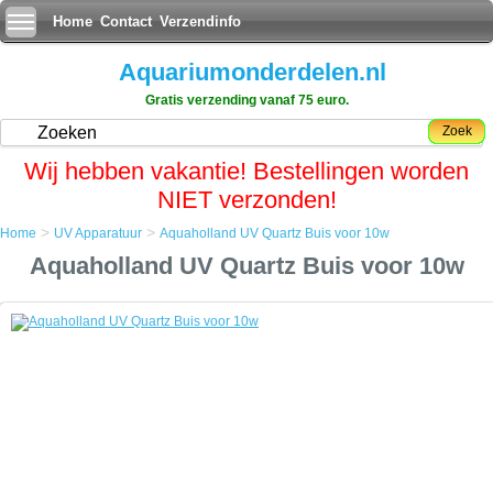
Home
Contact
Verzendinfo
Aquariumonderdelen.nl
Gratis verzending vanaf 75 euro.
Zoek
Wij hebben vakantie! Bestellingen worden
NIET verzonden!
>
>
Home
UV Apparatuur
Aquaholland UV Quartz Buis voor 10w
Home
Aquaholland UV Quartz Buis voor 10w
UV Apparatuur
Aquaholland UV Quartz Buis voor 10w
Aquaholland UV Quartz Buis voor 10w
Kwartsglas wordt veel toegepast. Het is sterk, zet weinig uit en kan dus
grote temperatuurverschillen doorstaan, het is chemisch vrij inert en
het verwekingspunt ligt hoog (1665ÃÂ°C).
Dit allemaal door de sterke covalente bindingen in en tussen de SiO4-
monomeren. Het is ook transparant voor ultraviolette straling, in
tegenstelling tot de meeste andere vormen van glas.
Het wordt daarom toegepast als cuvetmateriaal in de spectroscopie