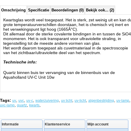
Omschrijving
Specificatie
Beoordelingen (0)
Bekijk ook... (2)
Kwartsglas wordt veel toegepast. Het is sterk, zet weinig uit en kan d
grote temperatuurverschillen doorstaan, het is chemisch vrij inert en
het verwekingspunt ligt hoog (1665Â°C).
Dit allemaal door de sterke covalente bindingen in en tussen de SiO4
monomeren. Het is ook transparant voor ultraviolette straling, in
tegenstelling tot de meeste andere vormen van glas.
Het wordt daarom toegepast als cuvetmateriaal in de spectroscopie
van het zichtbaar/ultraviolette deel van het spectrum.
Technische info:
Quartz binnen buis ter vervanging van de binnenbuis van de
Aquaholland UV-C Unit 10w
Tags:
,
,
,
,
,
,
,
,
uv
uvc
uv-c
waterzuivering
uv licht
uv-licht
algenbestrijding
uv-lamp
,
,
,
uvc-lamp
quartz
kwarts
Informatie
Klantenservice
Mijn account