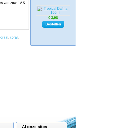
les van zowel A &
€ 3,98
koraal
,
coral
,
Al onze sites