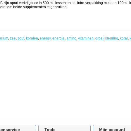
B zijn apart verkrijgbaar in 500 ml flessen en als intro-verpakking met een 100ml f
ordt om beide supplementen te gebruiken.
arium
,
zee
,
zout
,
koralen
,
energy
,
energie
,
amino
,
vitaminen
,
groei
,
kleuring
,
koral
,
tenservice
Tools
Mijn account