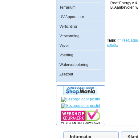
geeft.
Reef Energy A & 
Terrarium
B. Aanbevolen w
Reef
Energy
UV Apparatuur
A
is
Verlichting
een
unieke
Verwarming
samenstelling
Tags:
rif
,
reef
,
aqu
van
corals
,
koolhydraten,
Vijver
aminozuren,
vetzuren
Voeding
en
zwevende
Waterverbetering
eiwit
koppels
Zeezout
voor
rechtstreekse
consumptie
en
absorptie
door
de
koralen.
De
schorsing
van
eiwit
kudden
bevordert
de
Informatie
Klan