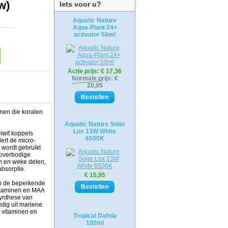
w)
Iets voor u?
Aquatic Nature
Aqua-Plant 24+
activator 50ml
Actie prijs:
€ 17,36
Normale prijs: €
20,95
inen die koralen
Aquatic Nature Solar
Lux 13W White
iwit koppels
6500K
ert de micro-
l wordt gebruikt
 overbodige
en en weke delen,
absorptie.
€ 15,95
jn de beperkende
vitaminen en MAA
synthese van
tig uit mariene
 vitaminen en
Tropical Dafnia
100ml