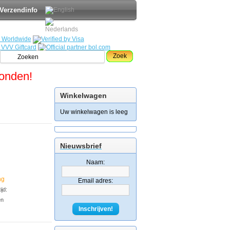
Verzendinfo
Zoek
zonden!
Winkelwagen
Uw winkelwagen is leeg
Nieuwsbrief
Naam:
ng
Email adres:
jd:
en
Inschrijven!