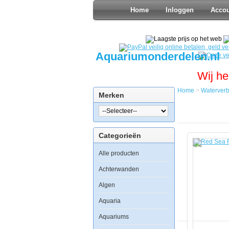
Home
Inloggen
Acco
Aquariumonderdelen.nl
Wij he
Home
>
Waterverb
Merken
Home
Waterverbe
Watercondi
Red
Categorieën
Sea
Reef
Alle producten
Energy
A
5000ml
Achterwanden
Algen
Aquaria
Aquariums
Red