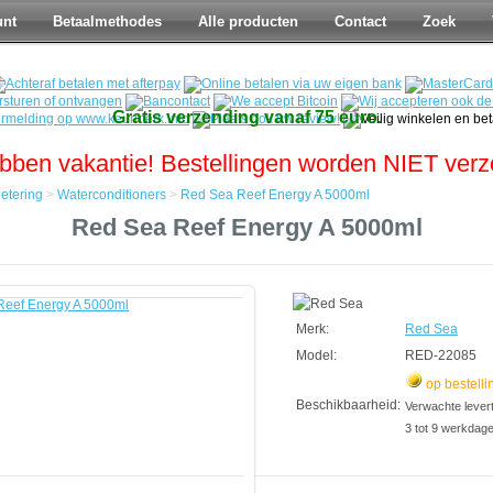
unt
Betaalmethodes
Alle producten
Contact
Zoek
Gratis verzending vanaf 75 euro.
bben vakantie! Bestellingen worden NIET ver
etering
>
Waterconditioners
>
Red Sea Reef Energy A 5000ml
Red Sea Reef Energy A 5000ml
tering
tioners
Merk:
Red Sea
Model:
RED-22085
op bestelli
Beschikbaarheid:
Verwachte leverti
3 tot 9 werkdag