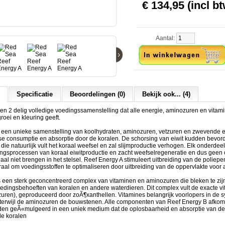
€ 134,95 (incl bt
Aantal:
›
Specificatie
Beoordelingen (0)
Bekijk ook... (4)
en 2 delig volledige voedingssamenstelling dat alle energie, aminozuren en vitam
roei en kleuring geeft.
ling
s een unieke samenstelling van koolhydraten, aminozuren, vetzuren en zwevende e
se consumptie en absorptie door de koralen. De schorsing van eiwit kudden bevord
 die natuurlijk vult het koraal weefsel en zal slijmproductie verhogen. Elk onderdee
lingsprocessen van koraal eiwitproductie en zacht weefselregeneratie en dus geen
aal niet brengen in het stelsel. Reef Energy A stimuleert uitbreiding van de poliep
aal om voedingsstoffen te optimaliseren door uitbreiding van de oppervlakte voor 
s een sterk geconcentreerd complex van vitaminen en aminozuren die bleken te zi
voedingsbehoeften van koralen en andere waterdieren. Dit complex vult de exacte 
uren), geproduceerd door zoÃ¶xanthellen. Vitamines belangrijk voorlopers in de 
 terwijl de aminozuren de bouwstenen. Alle componenten van Reef Energy B afkoms
en geÃ«mulgeerd in een uniek medium dat de oplosbaarheid en absorptie van de
de koralen