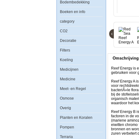
Sea
Bodembedekking
Reef
Energy
Boeken en info
A
5000ml
category
CO2
‹
Decoratie
Reef
Filters
Energy
Omschrijving
is
Koeling
een
2
Reef Energy is e
Medicijnen
delig
gebruiken voor g
volledige
Medicine
voedingssamenstel
Reef Energy A i
dat
voor rechtstreek
Meet- en Regel
alle
bacteriÃ«le flora
energie,
bij de stofwisse
aminozuren
Osmose
organisch materi
en
waardoor het kor
vitaminen
Overig
die
Reef Energy B i
koralen
factoren in de 
Planten en Koralen
gebruiken
(mariene aminoz
voor
eiwitten chromo
Pompen
groei
bronnen en word
en
zuren verbetert 
kleuring
Terraria