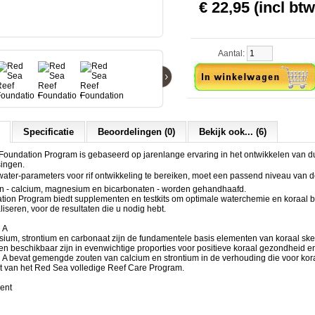
€ 22,95 (incl btw
Aantal:
›
Specificatie
Beoordelingen (0)
Bekijk ook... (6)
Foundation Program is gebaseerd op jarenlange ervaring in het ontwikkelen van 
singen.
e water-parameters voor rif ontwikkeling te bereiken, moet een passend niveau van 
 - calcium, magnesium en bicarbonaten - worden gehandhaafd.
tion Program biedt supplementen en testkits om optimale waterchemie en koraal b
liseren, voor de resultaten die u nodig hebt.
 A
ium, strontium en carbonaat zijn de fundamentele basis elementen van koraal skel
 beschikbaar zijn in evenwichtige proporties voor positieve koraal gezondheid en
 A bevat gemengde zouten van calcium en strontium in de verhouding die voor kor
it van het Red Sea volledige Reef Care Program.
le
ent