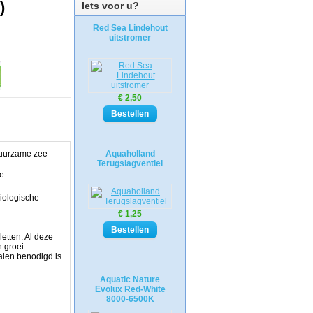
)
Iets voor u?
Red Sea Lindehout
uitstromer
€ 2,50
duurzame zee-
Aquaholland
Terugslagventiel
de
iologische
€ 1,25
etten. Al deze
 groei.
alen benodigd is
Aquatic Nature
Evolux Red-White
8000-6500K