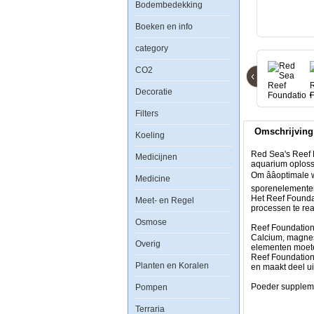
Reef
Bodembedekking
Foundation
A
Boeken en info
1kg
category
CO2
‹
Decoratie
Red
Sea's
Reef
Filters
Foundation
Omschrijving
Program
Koeling
is
gebaseerd
Red Sea's Reef 
Medicijnen
op
aquarium oplos
jarenlange
Om ââoptimal
Medicine
ervaring
sporenelementen
in
Het Reef Founda
Meet- en Regel
het
processen te rea
ontwikkelen
van
Osmose
Reef Foundation
duurzame
Calcium, magnes
zee-
Overig
elementen moeten
aquarium
Reef Foundation
oplossingen.
Planten en Koralen
en maakt deel u
Om
Ã¢ÂÂÃ¢ÂÂoptima
Poeder supplem
Pompen
water-
parameters
Terraria
voor