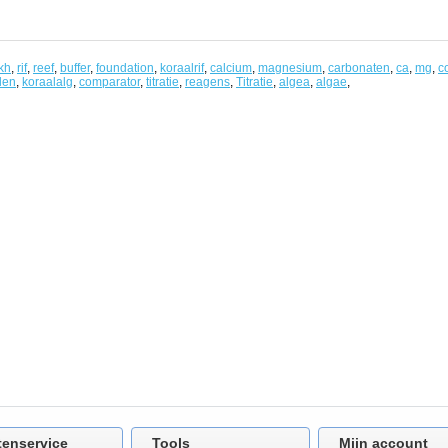
kh
,
rif
,
reef
,
buffer
,
foundation
,
koraalrif
,
calcium
,
magnesium
,
carbonaten
,
ca
,
mg
,
c
len
,
koraalalg
,
comparator
,
titratie
,
reagens
,
Titratie
,
algea
,
algae
,
tenservice
Tools
Mijn account