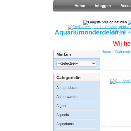
Home
Inloggen
Acco
Aquariumonderdelen.nl
Wij he
Home
>
Waterverb
Merken
Home
Waterverbe
Watercondi
Red
Categorieën
Sea
Reef
Alle producten
Foundation
A
1kg
Achterwanden
Algen
Aquaria
Aquariums
Red
Sea