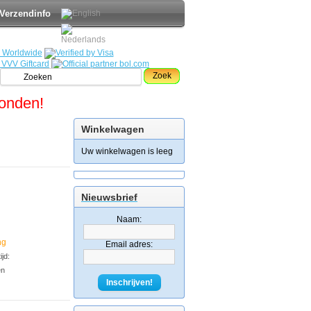
Verzendinfo
Zoek
zonden!
Winkelwagen
Uw winkelwagen is leeg
Nieuwsbrief
Naam:
ng
Email adres:
jd:
en
Inschrijven!