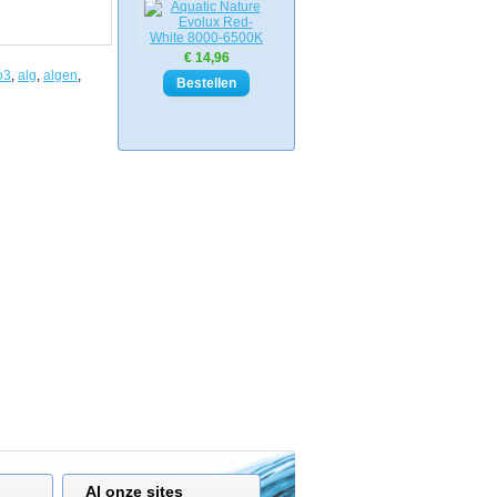
€ 14,96
o3
,
alg
,
algen
,
Al onze sites