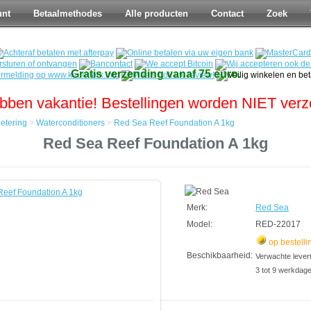
unt
Betaalmethodes
Alle producten
Contact
Zoek
Gratis verzending vanaf 75 euro.
bben vakantie! Bestellingen worden NIET ver
etering
>
Waterconditioners
>
Red Sea Reef Foundation A 1kg
Red Sea Reef Foundation A 1kg
tering
tioners
Merk:
Red Sea
Model:
RED-22017
op bestelli
Beschikbaarheid:
Verwachte leverti
3 tot 9 werkdag