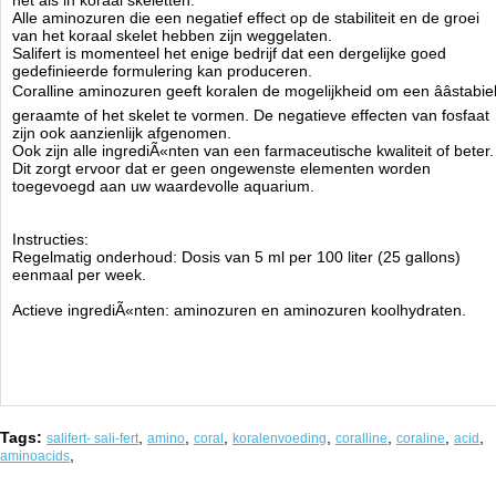
net als in koraal skeletten.
Alle aminozuren die een negatief effect op de stabiliteit en de groei
van het koraal skelet hebben zijn weggelaten.
Salifert is momenteel het enige bedrijf dat een dergelijke goed
gedefinieerde formulering kan produceren.
Coralline aminozuren geeft koralen de mogelijkheid om een ââstabie
geraamte of het skelet te vormen. De negatieve effecten van fosfaat
zijn ook aanzienlijk afgenomen.
Ook zijn alle ingrediÃ«nten van een farmaceutische kwaliteit of beter.
Dit zorgt ervoor dat er geen ongewenste elementen worden
toegevoegd aan uw waardevolle aquarium.
Instructies:
Regelmatig onderhoud: Dosis van 5 ml per 100 liter (25 gallons)
eenmaal per week.
Actieve ingrediÃ«nten: aminozuren en aminozuren koolhydraten.
Tags:
,
,
,
,
,
,
,
salifert- sali-fert
amino
coral
koralenvoeding
coralline
coraline
acid
,
aminoacids