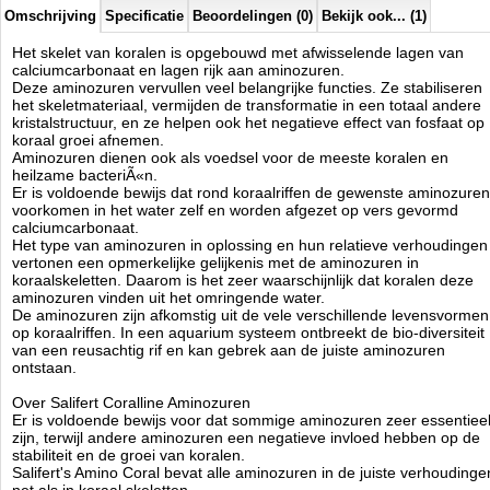
toegevoegd aan uw waardevolle aquarium.
Omschrijving
Specificatie
Beoordelingen (0)
Bekijk ook... (1)
Het skelet van koralen is opgebouwd met afwisselende lagen van
Instructies:
calciumcarbonaat en lagen rijk aan aminozuren.
Regelmatig onderhoud: Dosis van 5 ml per 100 liter (25 gallons)
Deze aminozuren vervullen veel belangrijke functies. Ze stabiliseren
eenmaal per week.
het skeletmateriaal, vermijden de transformatie in een totaal andere
kristalstructuur, en ze helpen ook het negatieve effect van fosfaat op
Actieve ingrediÃÂ«nten: aminozuren en aminozuren koolhydraten.
koraal groei afnemen.
Aminozuren dienen ook als voedsel voor de meeste koralen en
heilzame bacteriÃ«n.
Er is voldoende bewijs dat rond koraalriffen de gewenste aminozuren
Salifert
voorkomen in het water zelf en worden afgezet op vers gevormd
Manufactured by:
Salifert
calciumcarbonaat.
Model:
SA-3040
Het type van aminozuren in oplossing en hun relatieve verhoudingen
Product ID:
8714079140070
vertonen een opmerkelijke gelijkenis met de aminozuren in
4
250
9.95
9.95
2026-08-26
3
New
Available from:
Aquariumonderdelen.nl
koraalskeletten. Daarom is het zeer waarschijnlijk dat koralen deze
aminozuren vinden uit het omringende water.
De aminozuren zijn afkomstig uit de vele verschillende levensvormen
op koraalriffen. In een aquarium systeem ontbreekt de bio-diversiteit
van een reusachtig rif en kan gebrek aan de juiste aminozuren
ontstaan.
Over Salifert Coralline Aminozuren
Er is voldoende bewijs voor dat sommige aminozuren zeer essentiee
zijn, terwijl andere aminozuren een negatieve invloed hebben op de
stabiliteit en de groei van koralen.
Salifert's Amino Coral bevat alle aminozuren in de juiste verhoudinge