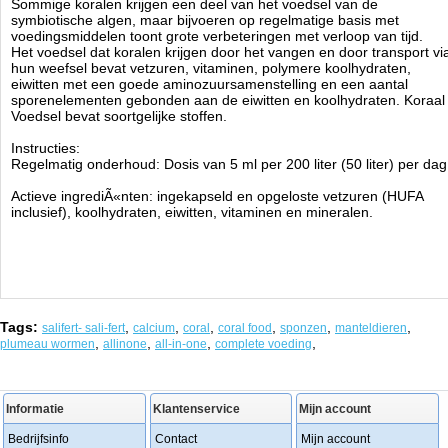
Sommige koralen krijgen een deel van het voedsel van de
symbiotische algen, maar bijvoeren op regelmatige basis met
voedingsmiddelen toont grote verbeteringen met verloop van tijd.
Het voedsel dat koralen krijgen door het vangen en door transport vi
hun weefsel bevat vetzuren, vitaminen, polymere koolhydraten,
eiwitten met een goede aminozuursamenstelling en een aantal
sporenelementen gebonden aan de eiwitten en koolhydraten. Koraal
Voedsel bevat soortgelijke stoffen.
Instructies:
Regelmatig onderhoud: Dosis van 5 ml per 200 liter (50 liter) per dag
Actieve ingrediÃ«nten: ingekapseld en opgeloste vetzuren (HUFA
inclusief), koolhydraten, eiwitten, vitaminen en mineralen.
Tags:
,
,
,
,
,
,
salifert- sali-fert
calcium
coral
coral food
sponzen
manteldieren
,
,
,
,
plumeau wormen
allinone
all-in-one
complete voeding
Informatie
Klantenservice
Mijn account
Bedrijfsinfo
Contact
Mijn account