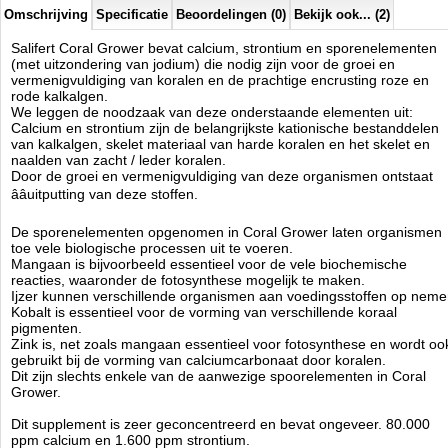
vorming van calcium en strontium carbonaten te gebruiken.
Omschrijving
Specificatie
Beoordelingen (0)
Bekijk ook... (2)
Om het bereik van sporenelementen te completeren wordt Salifert
Jodium sterk aanbevolen.
Salifert Coral Grower bevat calcium, strontium en sporenelementen
(met uitzondering van jodium) die nodig zijn voor de groei en
Insturcties:
vermenigvuldiging van koralen en de prachtige encrusting roze en
Regelmatig onderhoud: Dosering 5 ml per 100 liter (25 gallons)
rode kalkalgen.
eenmaal per week.
We leggen de noodzaak van deze onderstaande elementen uit:
Salifert
Calcium en strontium zijn de belangrijkste kationische bestanddelen
Manufactured by:
Salifert
van kalkalgen, skelet materiaal van harde koralen en het skelet en
Model:
SA-3035
naalden van zacht / leder koralen.
Product ID:
8714079140131
Door de groei en vermenigvuldiging van deze organismen ontstaat
4.2
143
11.95
11.95
2026-08-24
1
Available from:
Aquariumonderdelen.nl
ââuitputting van deze stoffen.
New
De sporenelementen opgenomen in Coral Grower laten organismen
toe vele biologische processen uit te voeren.
Mangaan is bijvoorbeeld essentieel voor de vele biochemische
reacties, waaronder de fotosynthese mogelijk te maken.
Ijzer kunnen verschillende organismen aan voedingsstoffen op neme
Kobalt is essentieel voor de vorming van verschillende koraal
pigmenten.
Zink is, net zoals mangaan essentieel voor fotosynthese en wordt oo
gebruikt bij de vorming van calciumcarbonaat door koralen.
Dit zijn slechts enkele van de aanwezige spoorelementen in Coral
Grower.
Dit supplement is zeer geconcentreerd en bevat ongeveer. 80.000
ppm calcium en 1.600 ppm strontium.