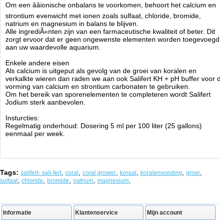
Om een ââionische onbalans te voorkomen, behoort het calcium en
strontium evenwicht met ionen zoals sulfaat, chloride, bromide,
natrium en magnesium in balans te blijven.
Alle ingrediÃ«nten zijn van een farmaceutische kwaliteit of beter. Dit
zorgt ervoor dat er geen ongewenste elementen worden toegevoegd
aan uw waardevolle aquarium.
Enkele andere eisen
Als calcium is uitgeput als gevolg van de groei van koralen en
verkalkte wieren dan raden we aan ook Salifert KH + pH buffer voor 
vorming van calcium en strontium carbonaten te gebruiken.
Om het bereik van sporenelementen te completeren wordt Salifert
Jodium sterk aanbevolen.
Insturcties:
Regelmatig onderhoud: Dosering 5 ml per 100 liter (25 gallons)
eenmaal per week.
Tags:
,
,
,
,
,
,
salifert- sali-fert
coral
coral grower
koraal
koralenvoeding
groei
,
,
,
,
,
sulfaat
chloride
bromide
natrium
magnesium
Informatie
Klantenservice
Mijn account