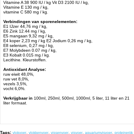
Vitamine A 38 900 IU / kg Vit D3 2100 IU / kg,
Vitamine E 130 mg / kg,
vitamine C 580 mg / kg.
Verbindingen van sporenelementen:
E1 IJzer 44,76 mg / kg,
E6 Zink 12.44 mg / kg,
E5 mangaan 9,32 mg / kg,
E4 koper 2,23 mg / kg E2 Jodium 0,26 mg / kg,
E8 selenium, 0,27 mg / kg,
E7 Molybdeen 0.07 mg / kg,
E3 Kobalt 0.015 mg / kg.
Lecithine. Kleurstoffen.
Antioxidant Analyse:
ruw eiwit 48,0%,
ruw vet 8,0%,
vezels 3,5%,
vocht 6,0%.
Verkrijgbaar in
100ml, 250ml, 500ml, 1000ml, 5 liter, 11 liter en 21
liter formaat.
Tags:
,
,
,
,
,
vlokvoer
vlokkenvoer
vissenvoer
visvoer
aquariumvisvoer
proteinerijk