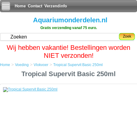
Home
Contact
Verzendinfo
Aquariumonderdelen.nl
Gratis verzending vanaf 75 euro.
Zoek
Wij hebben vakantie! Bestellingen worden
NIET verzonden!
>
>
>
Home
Voeding
Vlokvoer
Tropical Supervit Basic 250ml
Home
Tropical Supervit Basic 250ml
Voeding
Vlokvoer
Tropical Supervit Basic 250ml
Tropical Supervit Basic 250ml
Tropical Supervit Basic is een compleet proteinerijk vlokvoer van de
hoogste kwaliteit voor alle aquariumvissen. Met een hoog gehalte van
weefselopbouwende proteinen, mineralen en vitaminen.
Een optimale selectie van natuurlijke voedingsrijke ingredienten
garandeerd een goede spijsvertering en gezonde opgroei, daar de
vissen met de voor de stofwisseling benodigde energie worden
voorzien.