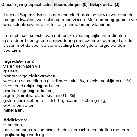
E7 Molybdeen 0.07 mg / kg,
Omschrijving
Specificatie
Beoordelingen (0)
Bekijk ook... (3)
E3 Kobalt 0.015 mg / kg.
Lecithine. Kleurstoffen.
Tropical Supervit Basic is een compleet proteinerijk vlokvoer van de
hoogste kwaliteit voor alle aquariumvissen. Met een hoog gehalte va
Antioxidant Analyse:
weefselopbouwende proteinen, mineralen en vitaminen.
ruw eiwit 48,0%,
ruw vet 8,0%,
Een optimale selectie van natuurlijke voedingsrijke ingredienten
vezels 3,5%,
garandeerd een goede spijsvertering en gezonde opgroei, daar de
vocht 6,0%.
vissen met de voor de stofwisseling benodigde energie worden
voorzien.
Verkrijgbaar in
100ml, 250ml, 500ml, 1000ml, 5 liter, 11 liter en 21
liter formaat.
IngrediÃ«nten:
vis en derivaten vis,
Tropical
granen,
Manufactured by:
Tropical
plantaardige eiwitextracten,
Model:
TRS-033
week-en schaaldieren (.. krillmeel min 1%, inktvis maaltijd min 1%),
Product ID:
5900469771044
vlees en dierlijke bijproducten,
3.4
224
4.99
4.99
2026-08-25
3
New
Available from:
Aquariumonderdelen.nl
plantaardige bijproducten,
algen (Spirulina platensis min 0.5. %),
gisten (inclusief beta-1, 3/1 ,6-glucaan 1 000 mg / kg),
oliÃ«n en vetten,
mineralen.
Additieven:
vitaminen,
pro-vitaminen en chemisch duidelijk omschreven stoffen met een
gelijkaardige werking.