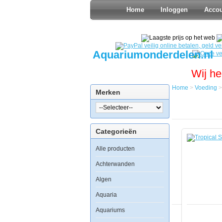
Home
Inloggen
Acco
Aquariumonderdelen.nl
Wij he
Home
>
Voeding
Merken
Home
Voeding
Granulaatv
Tropical
Categorieën
Supervit
Granulaat
Alle producten
1000ml
Achterwanden
Algen
Aquaria
Tropical
Supervit
Aquariums
Granulaat
1000ml