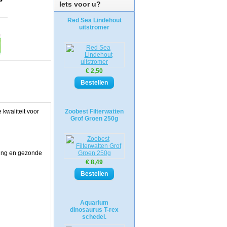
Iets voor u?
Red Sea Lindehout
uitstromer
€ 2,50
 kwaliteit voor
Zoobest Filterwatten
Grof Groen 250g
ring en gezonde
€ 8,49
Aquarium
dinosaurus T-rex
schedel.