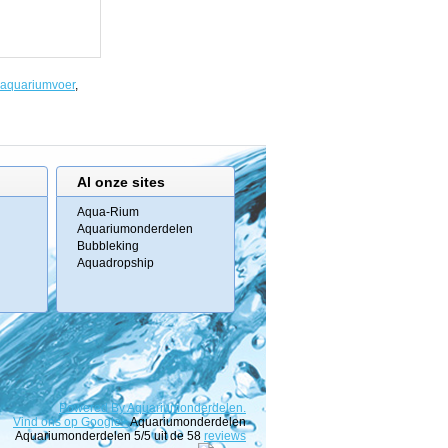
aquariumvoer
,
Al onze sites
Aqua-Rium
Aquariumonderdelen
Bubbleking
Aquadropship
Powered
By
Aquariumonderdelen.
Vind ons op Google+
Aquariumonderdelen
Aquariumonderdelen
5
/5 uit de
58
reviews