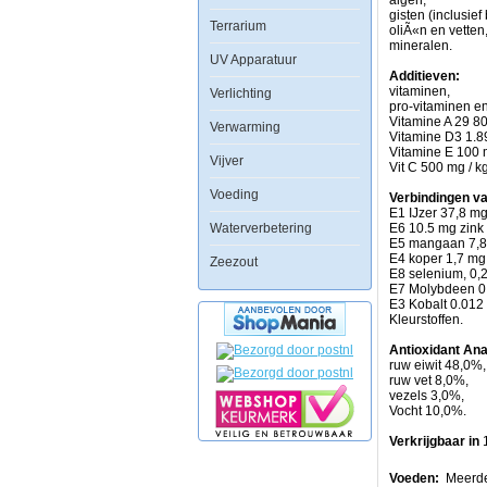
algen,
C
gisten (inclusief
ondersteunen
Terrarium
oliÃ«n en vetten
het
mineralen.
immuunsysteem.
UV Apparatuur
Additieven:
Een
vitaminen,
Verlichting
optimale
pro-vitaminen en
selectie
Vitamine A 29 80
Verwarming
van
Vitamine D3 1.89
natuurlijke
Vitamine E 100 
Vijver
voedingsrijke
Vit C 500 mg / k
ingredienten
garandeerd
Voeding
Verbindingen v
een
E1 IJzer 37,8 mg
goede
Waterverbetering
E6 10.5 mg zink 
spijsvertering
E5 mangaan 7,8 
en
E4 koper 1,7 mg 
Zeezout
gezonde
E8 selenium, 0,2
opgroei,
E7 Molybdeen 0,
daar
E3 Kobalt 0.012 
de
Kleurstoffen.
vissen
met
Antioxidant An
de
ruw eiwit 48,0%
voor
ruw vet 8,0%,
de
vezels 3,0%,
stofwisseling
Vocht 10,0%.
benodigde
energie
Verkrijgbaar in
worden
voorzien.
Voeden:
Meerder