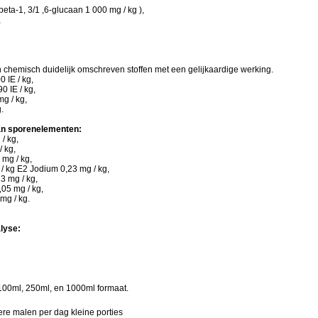
 beta-1, 3/1 ,6-glucaan 1 000 mg / kg ),
,
 chemisch duidelijk omschreven stoffen met een gelijkaardige werking.
0 IE / kg,
0 IE / kg,
mg / kg,
g.
an sporenelementen:
 / kg,
/ kg,
mg / kg,
/ kg E2 Jodium 0,23 mg / kg,
3 mg / kg,
05 mg / kg,
mg / kg.
alyse:
,
100ml, 250ml, en 1000ml formaat.
e malen per dag kleine porties