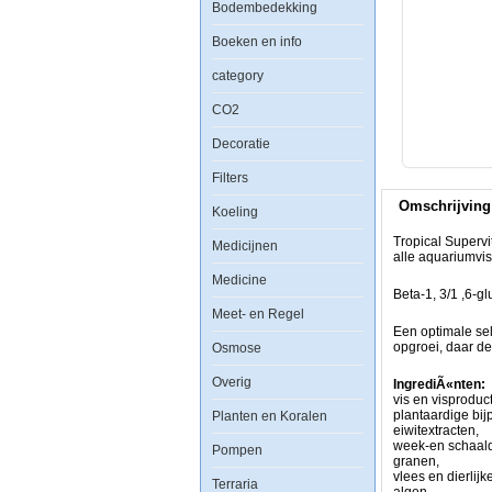
Bodembedekking
Boeken en info
category
Tropical
Supervit
CO2
Granulaat
is
Decoratie
een
Multi
Filters
ingredienten
gegranuleerd
Omschrijving
proteinerijk
Koeling
voer
van
Tropical Supervi
Medicijnen
de
alle aquariumvi
hoogste
Medicine
kwaliteit
Beta-1, 3/1 ,6-
voor
Meet- en Regel
alle
Een optimale sel
aquariumvissen.
opgroei, daar de
Osmose
Beta-
Overig
IngrediÃ«nten:
1,
vis en visproduc
3/1
plantaardige bij
Planten en Koralen
,6-
eiwitextracten,
glucaan
week-en schaal
en
Pompen
granen,
gestabiliseerde
vlees en dierlijk
vitamine
Terraria