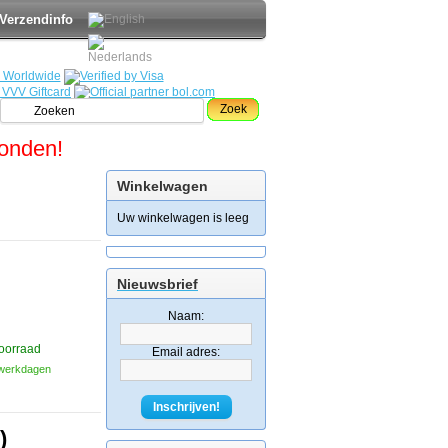
Verzendinfo
Zoek
zonden!
Winkelwagen
Uw winkelwagen is leeg
Nieuwsbrief
Naam:
oorraad
Email adres:
3 werkdagen
Inschrijven!
)