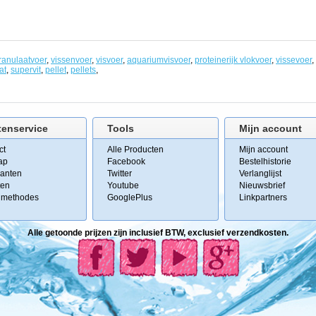
ranulaatvoer
,
vissenvoer
,
visvoer
,
aquariumvisvoer
,
proteinerijk vlokvoer
,
vissevoer
,
at
,
supervit
,
pellet
,
pellets
,
tenservice
Tools
Mijn account
ct
Alle Producten
Mijn account
ap
Facebook
Bestelhistorie
kanten
Twitter
Verlanglijst
ten
Youtube
Nieuwsbrief
lmethodes
GooglePlus
Linkpartners
Alle getoonde prijzen zijn inclusief BTW, exclusief verzendkosten.