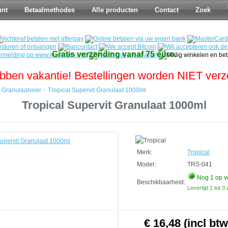
unt
Betaalmethodes
Alle producten
Contact
Zoek
Gratis verzending vanaf 75 euro.
bben vakantie! Bestellingen worden NIET ver
>
Granulaatvoer
>
Tropical Supervit Granulaat 1000ml
Tropical Supervit Granulaat 1000ml
oer
Merk:
Tropical
Model:
TRS-041
Nog 1
op v
Beschikbaarheid:
Levertijd 1 tot 
€ 16,48 (incl btw