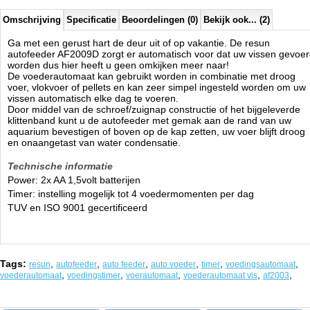
Omschrijving
Specificatie
Beoordelingen (0)
Bekijk ook... (2)
Ga met een gerust hart de deur uit of op vakantie. De resun
autofeeder AF2009D zorgt er automatisch voor dat uw vissen gevoe
worden dus hier heeft u geen omkijken meer naar!
De voederautomaat kan gebruikt worden in combinatie met droog
voer, vlokvoer of pellets en kan zeer simpel ingesteld worden om uw
vissen automatisch elke dag te voeren.
Door middel van de schroef/zuignap constructie of het bijgeleverde
klittenband kunt u de autofeeder met gemak aan de rand van uw
aquarium bevestigen of boven op de kap zetten, uw voer blijft droog
en onaangetast van water condensatie.
Technische informatie
Power: 2x AA 1,5volt batterijen
Timer: instelling mogelijk tot 4 voedermomenten per dag
TUV en ISO 9001 gecertificeerd
Tags:
,
,
,
,
,
,
resun
autofeeder
auto feeder
auto voeder
timer
voedingsautomaat
,
,
,
,
,
voederautomaat
voedingstimer
voerautomaat
voederautomaat vis
af2003