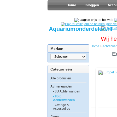
Home
Inloggen
Acco
Aquariumonderdelen.nl
Wij he
Home
>
Achterwa
Merken
Home
E
Achterwan
Foto
Achterwan
Categorieën
Europet
Foto
Alle producten
Achterwan
Sea
&
Achterwanden
Rock
- 3D Achterwanden
30x60cm
- Foto
Achterwanden
- Overige &
Accessoires
Algen