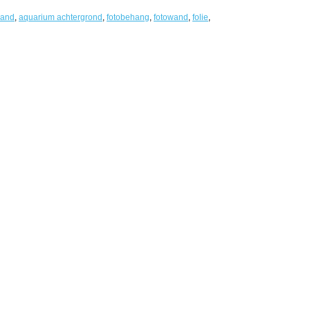
wand
,
aquarium achtergrond
,
fotobehang
,
fotowand
,
folie
,