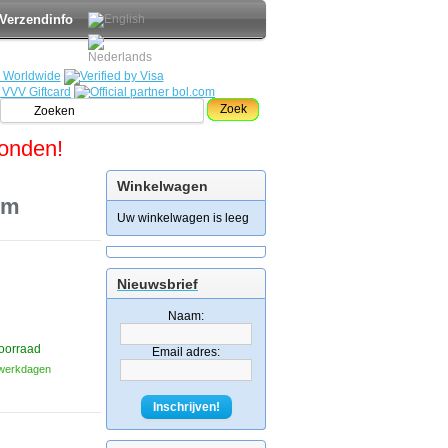
Verzendinfo
Zoek
zonden!
Winkelwagen
cm
Uw winkelwagen is leeg
Nieuwsbrief
Naam:
oorraad
Email adres:
3 werkdagen
Inschrijven!