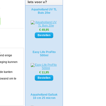
Iets voor u?
Aquaholland UV TL
Buis 20w
€ 49,95
.
Easy Life ProFito
ond enige
500ml
eweging kunnen
 de kanten
€ 11,95
otowand om te
Aquaholland Gafzak
10 cm 25 micron