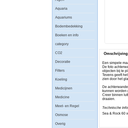
Europet
Foto
Aquaria
Achterwand
Sea
Aquariums
&
Rock
30x60cm
Bodembedekking
Boeken en info
category
Een
CO2
Omschrijving
simpele
maar
Decoratie
zeer
Een simpele maar
effectieve
De foto achterw
manier
Filters
objecten bij te p
om
Tevens geeft he
uw
zien door het gla
Koeling
aquarium
een
De achterwanden 
Medicijnen
uitstraling
kunnen worden g
als
Creer binnen lut
Medicine
nooit
draaien.
tevoren
te
Meet- en Regel
Technische inf
geven.
Sea & Rock 60 x
De
Osmose
foto
achterwand
Overig
plaatst