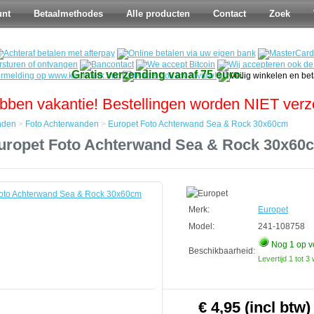
unt
Betaalmethodes
Alle producten
Contact
Zoek
Gratis verzending vanaf 75 euro.
bben vakantie! Bestellingen worden NIET ver
nden
>
Foto Achterwanden
>
Europet Foto Achterwand Sea & Rock 30x60cm
uropet Foto Achterwand Sea & Rock 30x60
den
den
Merk:
Europet
d
Model:
241-108758
Nog 1
op v
Beschikbaarheid:
Levertijd 1 tot 
€ 4,95 (incl btw)