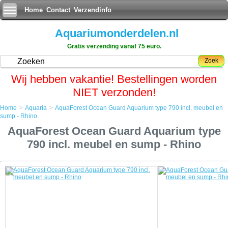
Home
Contact
Verzendinfo
Aquariumonderdelen.nl
Gratis verzending vanaf 75 euro.
Zoek
Wij hebben vakantie! Bestellingen worden
NIET verzonden!
>
>
Home
Aquaria
AquaForest Ocean Guard Aquarium type 790 incl. meubel en
Home
sump - Rhino
Aquaria
AquaForest Ocean Guard Aquarium type
AquaForest Ocean Guard Aquarium type 790 incl. meubel en sump - Rhino
790 incl. meubel en sump - Rhino
AquaForest Ocean Guard Aquarium type 790 incl. meubel en sump - Rhino
Moderne technologieÃÂ«n gecombineerd met jarenlange
aquariumervaring heeft ervoor gezorgd dat de Aquaforest aquaria
kunnen worden gecreerd.
Elk onderdeel van dit zorgvuldig ontworpen aquarium is gemaakt om