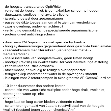
- ultrasterke A2 roestvrijstalen schroeven
- de hoogste transparantie OptiWhite
- vervormt de kleuren niet, is gemakkelijker schoon te houden
- speciaal schuim om trillingen te elimineren
- duurzaam, randloos, met zwarte siliconen
- ruisonderdrukkende afdekking op de overloop
- jarenlang getest door zeeaquarianen
- Inclusief hoge kwaliteit filtersokken
- passende dikte toegestaan om af te zien van versterkingen
- volledige beschikbaarheid van speciale apparatuur
- zwarte overloop, onder- en achterruit
- geruisloze waterstroom gegarandeerd
- verbinding gemaakt van gespecialiseerde aquariumsiliconen
- materialen van de hoogste kwaliteit en moderne technologie
- professioneel antitrillingsschuim
- duurzaam PVC-opvangbak met speciale hydraulica
Technische informatie
- hoog systeemvermogen gegarandeerd door geschikte buisdiamete
AquaForest Ocean Guard Aquarium type 790 incl. meubel en sump
- cascadekamers met filtersokken (vervangbaar met AF-
Afmeting 150 x 65 x 60hg - sump 90 x 50,5 en 45 hg.
mediareactoren)
Aquarium 590 ltr.
- snelle installatie van loodgieterswerk, geen lijmen nodig!
Kleur: Rhino
- noodpijp (revisie) en kwaliteitsafsluiter voor nauwkeurige afstelling
- zelfnivellerende, stille downflow
- afneembaar, eenvoudig te reinigen overlooprooster
- terugslagklep voorkomt dat water in de opvangbak stroomt
Voor verzending buiten nederland gelieve
op te nemen.
contact
- leidingen voor 2 retourpompen in twee grootste AF OceanGuard se
Aquaforest
Manufactured by:
Aquaforest
- 10 keer duurzamer dan andere kasten
Model:
AF-790-R
- constructie van waterdicht multiplex onder hoge druk, zwelt niet,
Product ID:
neemt geen water op, niet
4.2
282
3798.99
3798.99
2026-08-
Available from:
Aquariumonderdelen.nl
vervormen
19
Pre-Order
New
- hoge kast en laag carter bieden voldoende ruimte
- scharnieren gemaakt van Japans roestvrij staal van de hoogste
kwaliteit (bestand tegen zout en chemicaliÃ«n)