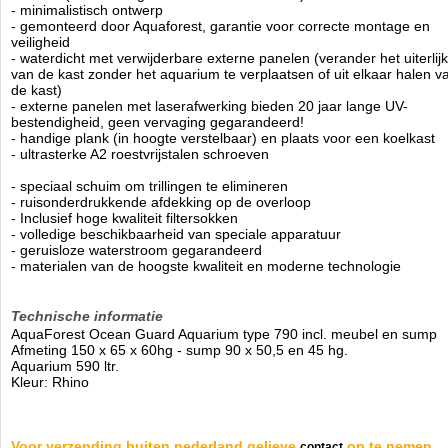
- minimalistisch ontwerp
- gemonteerd door Aquaforest, garantie voor correcte montage en
veiligheid
- waterdicht met verwijderbare externe panelen (verander het uiterlijk
van de kast zonder het aquarium te verplaatsen of uit elkaar halen v
de kast)
- externe panelen met laserafwerking bieden 20 jaar lange UV-
bestendigheid, geen vervaging gegarandeerd!
- handige plank (in hoogte verstelbaar) en plaats voor een koelkast
- ultrasterke A2 roestvrijstalen schroeven
- speciaal schuim om trillingen te elimineren
- ruisonderdrukkende afdekking op de overloop
- Inclusief hoge kwaliteit filtersokken
- volledige beschikbaarheid van speciale apparatuur
- geruisloze waterstroom gegarandeerd
- materialen van de hoogste kwaliteit en moderne technologie
Technische informatie
AquaForest Ocean Guard Aquarium type 790 incl. meubel en sump
Afmeting 150 x 65 x 60hg - sump 90 x 50,5 en 45 hg.
Aquarium 590 ltr.
Kleur: Rhino
Voor verzending buiten nederland gelieve
op te nemen.
contact