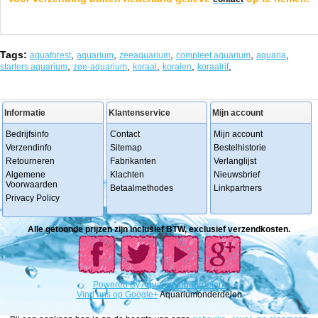
Tags:
,
,
,
,
,
aquaforest
aquarium
zeeaquarium
compleet aquarium
aquaria
,
,
,
,
,
starters aquarium
zee-aquarium
koraal
koralen
koraalrif
Informatie
Klantenservice
Mijn account
Bedrijfsinfo
Contact
Mijn account
Verzendinfo
Sitemap
Bestelhistorie
Retourneren
Fabrikanten
Verlanglijst
Algemene
Klachten
Nieuwsbrief
Voorwaarden
Betaalmethodes
Linkpartners
Privacy Policy
Alle getoonde prijzen zijn inclusief BTW, exclusief verzendkosten.
Powered
By
Aquariumonderdelen.
Vind ons op Google+
Aquariumonderdelen