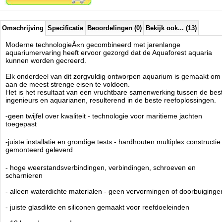
- oplossingen die zijn ontwikkeld om de meest veeleisende koralen
een optimale leefomgeving te bieden
- gemakkelijk schoon te maken en te onderhouden - verwijderbaar
overlooprooster, ruime kast
Omschrijving
Specificatie
Beoordelingen (0)
Bekijk ook... (13)
- slim ontworpen cascadekamers om het filtratieproces te
ondersteunen
Moderne technologieÃ«n gecombineerd met jarenlange
- wees altijd voorbereid - in het geval van een black-out voorkomt de
aquariumervaring heeft ervoor gezorgd dat de Aquaforest aquaria
terugslagklep dat er water in de opvangbak stroomt
kunnen worden gecreerd.
ULTRA STIL VOOR MAXIMAAL COMFORT
Elk onderdeel van dit zorgvuldig ontworpen aquarium is gemaakt om
- anti-vibratieschuim zowel op carter als op display
aan de meest strenge eisen te voldoen.
- zelfnivellerende downflow met geluidsdempende kap op de overloop
Het is het resultaat van een vruchtbare samenwerking tussen de bes
- slim ontworpen opvangkamers om stromingsgeluiden te verminderen
ingenieurs en aquarianen, resulterend in de beste reefoplossingen.
- nauwkeurige waterpeilregeling en geluidsonderdrukking door
schuifafsluiter
-geen twijfel over kwaliteit - technologie voor maritieme jachten
toegepast
Het Optiwhite Ã¢ÂÂ¢ glas, gewaardeerd door aquarianen over de hele
wereld, is geplaatst op een waterdichte hogedruk hardhouten multiplex
-juiste installatie en grondige tests - hardhouten multiplex constructie
constructie die een hoge belastbaarheid garandeert. De AF Aquaria
gemonteerd geleverd
sets bereiken onze klanten met een compleet gemonteerde
draagconstructie, hierdoor bespaart u tijd en u kunt er zeker van zijn
- hoge weerstandsverbindingen, verbindingen, schroeven en
dat het correct is gemonteerd en grondig is getest. De specifieke eisen
scharnieren
van zeeaquaria hebben ons doen besluiten over technologieÃÂ«n die
- alleen waterdichte materialen - geen vervormingen of doorbuiginge
voldoen aan de hoogste normen en eisen bij de constructie van
zeiljachten. Het garandeert duurzaamheid en veiligheid, waardoor de
- juiste glasdikte en siliconen gemaakt voor reefdoeleinden
kast 10 keer duurzamer dan andere producten van dit type die op de
markt verkrijgbaar zijn.