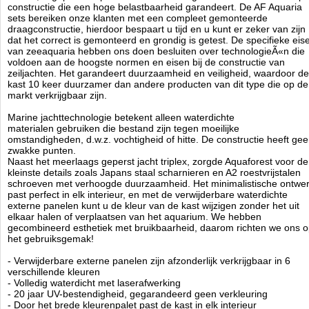
constructie die een hoge belastbaarheid garandeert. De AF Aquaria
- duurzaam PVC-opvangbak met speciale hydraulica
sets bereiken onze klanten met een compleet gemonteerde
- hoog systeemvermogen gegarandeerd door geschikte buisdiameters
draagconstructie, hierdoor bespaart u tijd en u kunt er zeker van zijn
- cascadekamers met filtersokken (vervangbaar met AF-
dat het correct is gemonteerd en grondig is getest. De specifieke eis
mediareactoren)
van zeeaquaria hebben ons doen besluiten over technologieÃ«n die
- snelle installatie van loodgieterswerk, geen lijmen nodig!
voldoen aan de hoogste normen en eisen bij de constructie van
- noodpijp (revisie) en kwaliteitsafsluiter voor nauwkeurige afstelling
zeiljachten. Het garandeert duurzaamheid en veiligheid, waardoor de
- zelfnivellerende, stille downflow
kast 10 keer duurzamer dan andere producten van dit type die op de
- afneembaar, eenvoudig te reinigen overlooprooster
markt verkrijgbaar zijn.
- terugslagklep voorkomt dat water in de opvangbak stroomt
- leidingen voor 2 retourpompen in twee grootste AF OceanGuard sets
Marine jachttechnologie betekent alleen waterdichte
materialen gebruiken die bestand zijn tegen moeilijke
- 10 keer duurzamer dan andere kasten
omstandigheden, d.w.z. vochtigheid of hitte. De constructie heeft ge
- constructie van waterdicht multiplex onder hoge druk, zwelt niet,
zwakke punten.
neemt geen water op, niet
Naast het meerlaags geperst jacht triplex, zorgde Aquaforest voor de
vervormen
kleinste details zoals Japans staal scharnieren en A2 roestvrijstalen
- hoge kast en laag carter bieden voldoende ruimte
schroeven met verhoogde duurzaamheid. Het minimalistische ontwe
- scharnieren gemaakt van Japans roestvrij staal van de hoogste
past perfect in elk interieur, en met de verwijderbare waterdichte
kwaliteit (bestand tegen zout en chemicaliÃÂ«n)
externe panelen kunt u de kleur van de kast wijzigen zonder het uit
elkaar halen of verplaatsen van het aquarium. We hebben
- minimalistisch ontwerp
gecombineerd esthetiek met bruikbaarheid, daarom richten we ons 
- gemonteerd door Aquaforest, garantie voor correcte montage en
het gebruiksgemak!
veiligheid
- waterdicht met verwijderbare externe panelen (verander het uiterlijk
- Verwijderbare externe panelen zijn afzonderlijk verkrijgbaar in 6
van de kast zonder het aquarium te verplaatsen of uit elkaar halen van
verschillende kleuren
de kast)
- Volledig waterdicht met laserafwerking
- externe panelen met laserafwerking bieden 20 jaar lange UV-
- 20 jaar UV-bestendigheid, gegarandeerd geen verkleuring
bestendigheid, geen vervaging gegarandeerd!
- Door het brede kleurenpalet past de kast in elk interieur
- handige plank (in hoogte verstelbaar) en plaats voor een koelkast