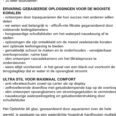
- 10 keer duurzamer!
Marine jachttechnologie betekent alleen waterdichte
ERVARING GEBASEERDE OPLOSSINGEN VOOR DE MOOISTE
materialen gebruiken die bestand zijn tegen moeilijke
KORALEN
omstandigheden, d.w.z. vochtigheid of hitte. De constructie heeft geen
- ontworpen door topaquarianen die hun succes met anderen willen
zwakke punten.
delen
Naast het meerlaags geperst jacht triplex, zorgde Aquaforest voor de
- we weten wat belangrijk is - efficiÃ«nte filtratie gegarandeerd door
kleinste details zoals Japans staal scharnieren en A2 roestvrijstalen
voldoende leidingdiameters
schroeven met verhoogde duurzaamheid. Het minimalistische ontwerp
- hoogwaardige schuifafsluiter om het waterpeil nauwkeurig af te
past perfect in elk interieur, en met de verwijderbare waterdichte
stellen
externe panelen kunt u de kleur van de kast wijzigen zonder het uit
- oplossingen die zijn ontwikkeld om de meest veeleisende koralen
elkaar halen of verplaatsen van het aquarium. We hebben
een optimale leefomgeving te bieden
gecombineerd esthetiek met bruikbaarheid, daarom richten we ons op
- gemakkelijk schoon te maken en te onderhouden - verwijderbaar
het gebruiksgemak!
overlooprooster, ruime kast
- slim ontworpen cascadekamers om het filtratieproces te
- Verwijderbare externe panelen zijn afzonderlijk verkrijgbaar in 6
ondersteunen
verschillende kleuren
- wees altijd voorbereid - in het geval van een black-out voorkomt de
- Volledig waterdicht met laserafwerking
terugslagklep dat er water in de opvangbak stroomt
- 20 jaar UV-bestendigheid, gegarandeerd geen verkleuring
- Door het brede kleurenpalet past de kast in elk interieur
ULTRA STIL VOOR MAXIMAAL COMFORT
- anti-vibratieschuim zowel op carter als op display
- de hoogste transparantie OptiWhite
- zelfnivellerende downflow met geluidsdempende kap op de overloo
- vervormt de kleuren niet, is gemakkelijker schoon te houden
- slim ontworpen opvangkamers om stromingsgeluiden te verminder
- duurzaam, randloos, met zwarte siliconen
- nauwkeurige waterpeilregeling en geluidsonderdrukking door
- jarenlang getest door zeeaquarianen
schuifafsluiter
- passende dikte toegestaan om af te zien van versterkingen
- zwarte overloop, onder- en achterruit
- verbinding gemaakt van gespecialiseerde aquariumsiliconen
Het Optiwhite â¢ glas, gewaardeerd door aquarianen over de hele
- professioneel antitrillingsschuim
wereld, is geplaatst op een waterdichte hogedruk hardhouten multipl