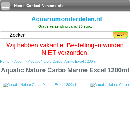
Home
Contact
Verzendinfo
Aquariumonderdelen.nl
Gratis verzending vanaf 75 euro.
Zoek
Wij hebben vakantie! Bestellingen worden
NIET verzonden!
>
>
Home
Algen
Aquatic Nature Carbo Marine Excel 1200ml
Home
Aquatic Nature Carbo Marine Excel 1200ml
Algen
Aquatic Nature Carbo Marine Excel 1200ml
Aquatic Nature Carbo Marine Excel 1200ml
De werking van actieve kool berust op een zeer groot oppervlak door een
fijne microstructuur met een groot aantal zeer fijne porien. Commercieel
verkrijgbare actieve-koolsoorten hebben een inwendig oppervlak van 500 tot
2000 m
/g.
2
De actieve-kooldeeltjes (koolstofatomen) oefenen een aantrekkingskracht uit