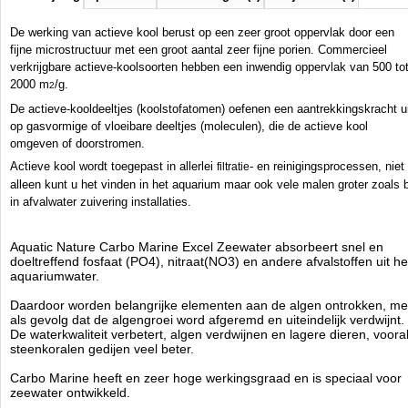
Aquatic Nature
De werking van actieve kool berust op een zeer groot oppervlak door een
Manufactured by:
Aquatic Nature
fijne microstructuur met een groot aantal zeer fijne porien. Commercieel
Model:
AN-07314
Product ID:
5413946073147
verkrijgbare actieve-koolsoorten hebben een inwendig oppervlak van 500 to
4.5
149
24.94
24.94
2026-08-30
2
Available from:
Aquariumonderdelen.nl
2000 m
/g.
2
New
De actieve-kooldeeltjes (koolstofatomen) oefenen een aantrekkingskracht u
op gasvormige of vloeibare deeltjes (moleculen), die de actieve kool
omgeven of doorstromen.
Actieve kool wordt toegepast in allerlei
- en reinigingsprocessen, niet
filtratie
alleen kunt u het vinden in het aquarium maar ook vele malen groter zoals 
in afvalwater zuivering installaties.
Aquatic Nature Carbo Marine Excel Zeewater absorbeert snel en
doeltreffend fosfaat (PO4), nitraat(NO3) en andere afvalstoffen uit he
aquariumwater.
Daardoor worden belangrijke elementen aan de algen ontrokken, me
als gevolg dat de algengroei word afgeremd en uiteindelijk verdwijnt.
De waterkwaliteit verbetert, algen verdwijnen en lagere dieren, voora
steenkoralen gedijen veel beter.
Carbo Marine heeft en zeer hoge werkingsgraad en is speciaal voor
zeewater ontwikkeld.