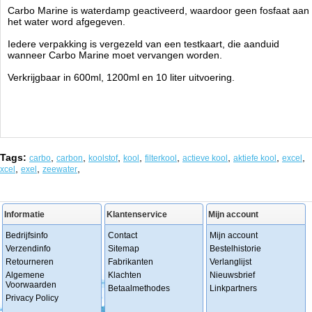
Carbo Marine is waterdamp geactiveerd, waardoor geen fosfaat aan
het water word afgegeven.
Iedere verpakking is vergezeld van een testkaart, die aanduid
wanneer Carbo Marine moet vervangen worden.
Verkrijgbaar in 600ml, 1200ml en 10 liter uitvoering.
Tags:
,
,
,
,
,
,
,
,
carbo
carbon
koolstof
kool
filterkool
actieve kool
aktiefe kool
excel
,
,
,
xcel
exel
zeewater
Informatie
Klantenservice
Mijn account
Bedrijfsinfo
Contact
Mijn account
Verzendinfo
Sitemap
Bestelhistorie
Retourneren
Fabrikanten
Verlanglijst
Algemene
Klachten
Nieuwsbrief
Voorwaarden
Betaalmethodes
Linkpartners
Privacy Policy