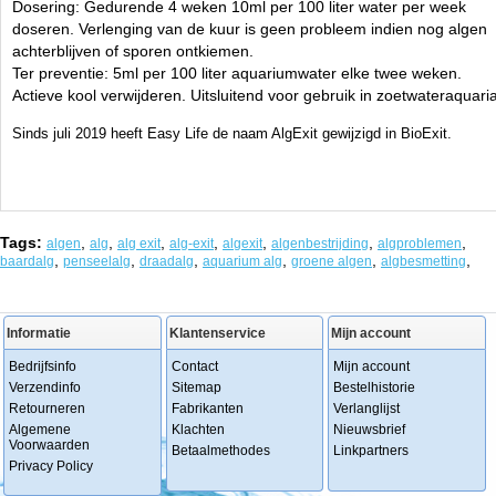
Dosering: Gedurende 4 weken 10ml per 100 liter water per week
doseren. Verlenging van de kuur is geen probleem indien nog algen
achterblijven of sporen ontkiemen.
Ter preventie: 5ml per 100 liter aquariumwater elke twee weken.
Actieve kool verwijderen. Uitsluitend voor gebruik in zoetwateraquaria
Sinds juli 2019 heeft Easy Life de naam AlgExit gewijzigd in BioExit.
Tags:
,
,
,
,
,
,
,
algen
alg
alg exit
alg-exit
algexit
algenbestrijding
algproblemen
,
,
,
,
,
,
baardalg
penseelalg
draadalg
aquarium alg
groene algen
algbesmetting
Informatie
Klantenservice
Mijn account
Bedrijfsinfo
Contact
Mijn account
Verzendinfo
Sitemap
Bestelhistorie
Retourneren
Fabrikanten
Verlanglijst
Algemene
Klachten
Nieuwsbrief
Voorwaarden
Betaalmethodes
Linkpartners
Privacy Policy