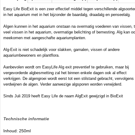
Manufactured by:
Easy Life
Model:
Bioexit-250
Easy Life BioExit is een zeer effectief middel tegen verschillende algsoorte
Product ID:
8718347330323
in het aquarium met in het bijzonder de baardalg, draadalg en penseelalg.
3.6
85
7.01
7.01
2026-08-25
10
New
Available from:
Aquariumonderdelen.nl
Algen kunnen in het aquarium onstaan na overmatig voederen van vissen, 
veel vissen in het aquarium, overmatige belichting of bemesting. Alg kan o
meekomen met aangeschafte aquariumplanten.
Alg-Exit is niet schadelijk voor slakken, garnalen, vissen of andere
aquariumbewoners en plantflora.
Aanbevolen wordt om EasyLife Alg exit preventief te gebruiken, maar bij
vergevorderde algbesmetting zal het binnen enkele dagen ook al effect
verkrijgen. De algengroei wordt eerst tot een stilstand gebracht, vervolgens
verdwijnen de algen. Verder aanwezige algsporen worden verwijderd.
Sinds Juli 2019 heeft Easy Life de naam AlgExit gewijzigd in BioExit
Technische informatie
Inhoud: 250ml