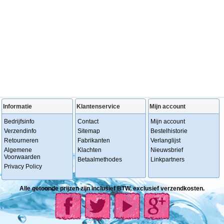
Informatie
Klantenservice
Mijn account
Bedrijfsinfo
Contact
Mijn account
Verzendinfo
Sitemap
Bestelhistorie
Retourneren
Fabrikanten
Verlanglijst
Algemene
Klachten
Nieuwsbrief
Voorwaarden
Betaalmethodes
Linkpartners
Privacy Policy
Alle getoonde prijzen zijn inclusief BTW, exclusief verzendkosten.