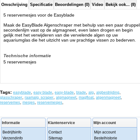
Omschrijving
Specificatie
Beoordelingen (0)
Video
Bekijk ook... (8)
5 reservemesjes voor de Easyblade
Maak de EasyBlade Algenschraper met behulp van een paar druppel
secondenlijm vast op de algmagneet, even laten drogen en begin
gelijk met het verwijderen van die vervelende algen op uw
aquariumglas die het uitzicht van uw prachtige vissen zo bederven.
Technische informatie
5 reservemesjes
Tags:
,
,
,
,
,
,
easyblade
easy blade
easy-blade
blade
alg
algbestrijding
,
,
,
,
,
glasschraper
raamalg. scraper
algmagneet
magfloat
algenmagneet
,
,
,
reservemes
mesjes
reservemesjes
Informatie
Klantenservice
Mijn account
Bedrijfsinfo
Contact
Mijn account
Verzendinfo
Sitemap
Bestelhistorie