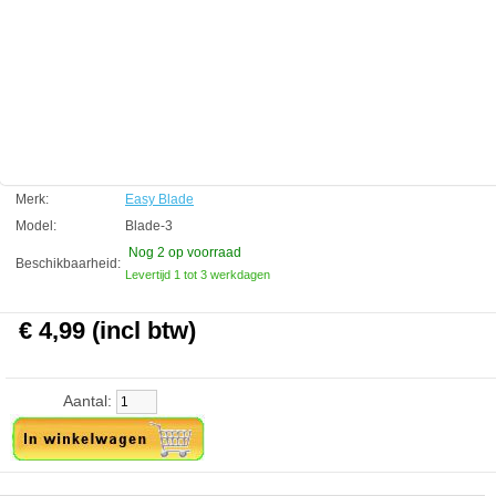
5 reservemesjes
Easy Blade
Manufactured by:
Easy Blade
Model:
Blade-3
Product ID:
FALSE
4.8
188
4.99
4.99
2026-08-30
2
New
Available from:
Aquariumonderdelen.nl
Merk:
Easy Blade
Model:
Blade-3
Nog 2
op voorraad
Beschikbaarheid:
Levertijd 1 tot 3 werkdagen
€ 4,99 (incl btw)
Aantal: