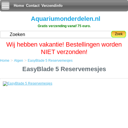
Home
Contact
Verzendinfo
Aquariumonderdelen.nl
Gratis verzending vanaf 75 euro.
Zoek
Wij hebben vakantie! Bestellingen worden
NIET verzonden!
>
>
Home
Algen
EasyBlade 5 Reservemesjes
Home
EasyBlade 5 Reservemesjes
Algen
EasyBlade 5 Reservemesjes
EasyBlade 5 Reservemesjes
5 reservemesjes voor de Easyblade
Maak de EasyBlade Algenschraper met behulp van een paar druppels
secondenlijm vast op de algmagneet, even laten drogen en begin
gelijk met het verwijderen van die vervelende algen op uw
aquariumglas die het uitzicht van uw prachtige vissen zo bederven.
Technische informatie