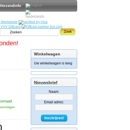
Verzendinfo
Zoek
zonden!
Winkelwagen
Uw winkelwagen is leeg
Nieuwsbrief
Naam:
oorraad
Email adres:
3 werkdagen
Inschrijven!
)