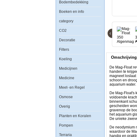
Large
Bodembedekking
Boeken en info
category
De
Mag-
CO2
Float
‹
revolutionair
Decoratie
gepatenteerde
drijvende
aquarium
Filters
reiniger
Omschrijving
verwijdert
Koeling
algen
uit
De Mag-Float rev
Medicijnen
je
handen te krijge
aquarium
magneet loslaat 
Medicine
zonder
schoon en droog 
natte
aquarium water.
Meet- en Regel
handen
te
De Mag-Float's 
krijgen.
Osmose
voldoende krach
Super
binnenkant schur
handig
gescheiden worde
Overig
drijvende
gravenop de bod
reiniger,
het aquarium gla
Planten en Koralen
reinigt
De unieke zweve
aquarium
Pompen
ruiten
De neodymium ma
en
waardoor de Mag
drijft
Terraria
handig en prakt