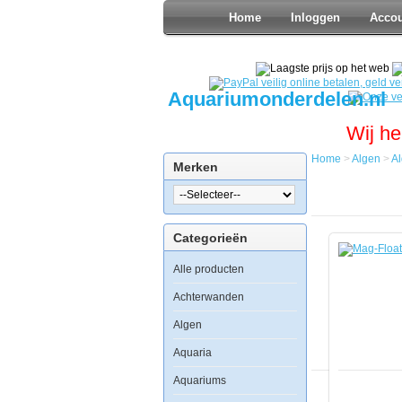
Home
Inloggen
Acco
Aquariumonderdelen.nl
Wij he
Home
>
Algen
>
A
Merken
Home
Algen
Algmagnet
Mag-
Categorieën
Float
350
Alle producten
Algenmagn
Large
Achterwanden
Algen
Aquaria
Mag-
Float
Aquariums
350
Algenmagneet