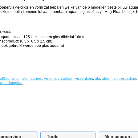
 oppervlakte-dikte en vorm zal bepalen welke van de 6 modellen beste bij uw aqua
s kleine betta kommen tot aan openbare aquaria, glas of acryl, Mag-Float bestrijkt 
ormatie
aquariums tot 125 liter, met een glas dikte tot 16mm
et product: (8.5 x 6.5 x 2.5 cm)
 ook gebruikt worden op glas aquaria)
oat350
,
small
,
algmagneet
,
viskom
,
vissekom
,
vissenkom
,
alg
,
algen
,
algbestrijding
,
aquariumglas
,
tenservice
Tools
Mijn account