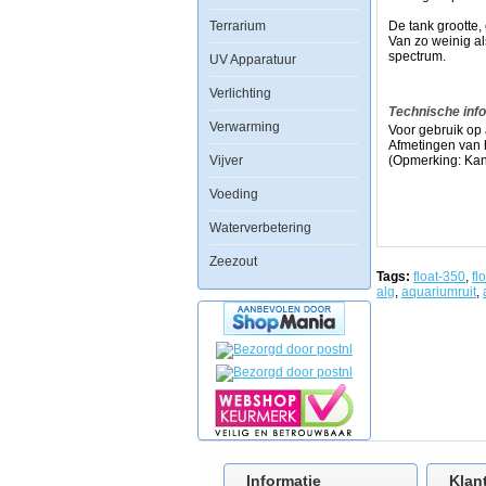
omhoog
wanneer
Terrarium
De tank grootte,
de
Van zo weinig al
binnenste
spectrum.
UV Apparatuur
magneet
loslaat
Verlichting
van
Technische inf
de
Verwarming
buitenste
Voor gebruik op 
magneet.
Afmetingen van h
Omdat
Vijver
(Opmerking: Kan
je
nooit
Voeding
diep
hoeft
Waterverbetering
te
reiken
Zeezout
in
Tags:
float-350
,
fl
het
alg
,
aquariumruit
,
aquarium,
kunt
u
niet
alleen
schoon
en
droog
te
blijven,
maar
ook
voorkomen
Informatie
Klan