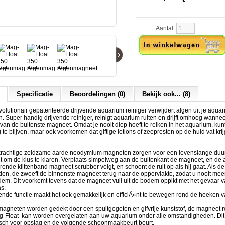
Aantal:
›
Specificatie
Beoordelingen (0)
Bekijk ook... (8)
olutionair gepatenteerde drijvende aquarium reiniger verwijdert algen uit je aqua
n. Super handig drijvende reiniger, reinigt aquarium ruiten en drijft omhoog wanne
van de buitenste magneet. Omdat je nooit diep hoeft te reiken in het aquarium, kunt
te blijven, maar ook voorkomen dat giftige lotions of zeepresten op de huid vat kri
krachtige zeldzame aarde neodymium magneten zorgen voor een levenslange du
t om de klus te klaren. Verplaats simpelweg aan de buitenkant de magneet, en de
ende klittenband magneet scrubber volgt, en schoont de ruit op als hij gaat. Als 
n, de zweeft de binnenste magneet terug naar de oppervlakte, zodat u nooit meer
em. Dit voorkomt tevens dat de magneet vuil uit de bodem oppikt met het gevaar 
s.
nde functie maakt het ook gemakkelijk en efficiÃ«nt te bewegen rond de hoeken v
gneten worden gedekt door een spuitgegoten en gifvrije kunststof, de magneet ro
-Float kan worden overgelaten aan uw aquarium onder alle omstandigheden. Dit
isch voor opslag en de volgende schoonmaakbeurt beurt.