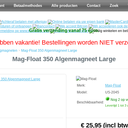
unt
Betaalmethodes
Alle producten
Contact
Zoek
Gratis verzending vanaf 75 euro.
bben vakantie! Bestellingen worden NIET ver
lgmagneten
>
Mag-Float 350 Algenmagneet Large
Mag-Float 350 Algenmagneet Large
en
Merk:
Mag-Float
eet
Model:
US-2045
Nog 2
op v
Beschikbaarheid:
Levertijd 1 tot 
€ 25,95 (incl btw