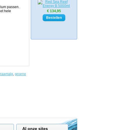
rium passen.
het hele
€ 134,95
raamalg
,
groene
Al onze sites