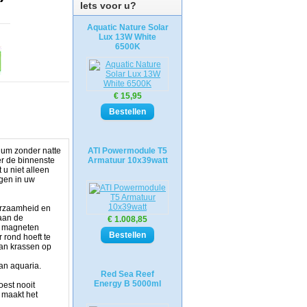
Iets voor u?
Aquatic Nature Solar
Lux 13W White
6500K
€ 15,95
rium zonder natte
ATI Powermodule T5
er de binnenste
Armatuur 10x39watt
 u niet alleen
jgen in uw
urzaamheid en
 aan de
€ 1.008,85
de magneten
 rond hoeft te
van krassen op
an aquaria.
Red Sea Reef
Energy B 5000ml
est nooit
 maakt het