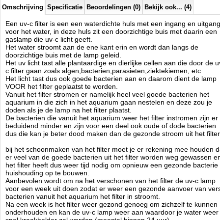
Omschrijving
Specificatie
Beoordelingen (0)
Bekijk ook... (4)
* Bij bovengenoemde doorstroomsnelheden ligt de UV
stralingsintensiteit op 33000 uW/sec/cm2
Een uv-c filter is een een waterdichte huls met een ingang en uitgan
Desgewenst kan de UV intensiteit aanmerkelijk verhoogd worden door
voor het water, in deze huls zit een doorzichtige buis met daarin een
de stroomsnelheid te verminderen.
gaslamp die uv-c licht geeft.
Aquaholland
Het water stroomt aan de ene kant erin en wordt dan langs de
Manufactured by:
Aquaholland
doorzichtige buis met de lamp geleid.
Model:
UV-100321
Het uv licht tast alle plantaardige en dierlijke cellen aan die door de u
Product ID:
c filter gaan zoals algen,bacterien,parasieten,ziektekiemen, etc
3.7
283
134.95
134.95
2026-08-18
Available from:
Aquariumonderdelen.nl
Het licht tast dus ook goede bacterien aan en daarom dient de lamp
Pre-Order
New
VOOR het filter geplaatst te worden.
Vanuit het filter stromen er namelijk heel veel goede bacterien het
aquarium in die zich in het aquarium gaan nestelen en deze zou je
doden als je de lamp na het filter plaatst.
De bacterien die vanuit het aquarium weer het filter instromen zijn er
beduidend minder en zijn voor een deel ook oude of dode bacterien
dus die kan je beter dood maken dan de gezonde stroom uit het filter
bij het schoonmaken van het filter moet je er rekening mee houden d
er veel van de goede bacterien uit het filter worden weg gewassen e
het filter heeft dus weer tijd nodig om opnieuw een gezonde bacterie
huishouding op te bouwen.
Aanbevolen wordt om na het verschonen van het filter de uv-c lamp
voor een week uit doen zodat er weer een gezonde aanvoer van ver
bacterien vanuit het aquarium het filter in stroomt.
Na een week is het filter weer gezond genoeg om zichzelf te kunnen
onderhouden en kan de uv-c lamp weer aan waardoor je water weer