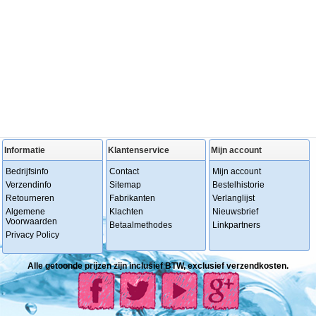
Informatie
Klantenservice
Mijn account
Bedrijfsinfo
Contact
Mijn account
Verzendinfo
Sitemap
Bestelhistorie
Retourneren
Fabrikanten
Verlanglijst
Algemene
Klachten
Nieuwsbrief
Voorwaarden
Betaalmethodes
Linkpartners
Privacy Policy
Alle getoonde prijzen zijn inclusief BTW, exclusief verzendkosten.