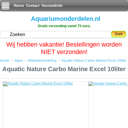
Home
Contact
Verzendinfo
Aquariumonderdelen.nl
Gratis verzending vanaf 75 euro.
Zoek
Wij hebben vakantie! Bestellingen worden
NIET verzonden!
>
>
>
Home
Algen
Waterbehandeling
Aquatic Nature Carbo Marine Excel 10liter
Home
Aquatic Nature Carbo Marine Excel 10liter
Algen
Waterbehandeling
Aquatic Nature Carbo Marine Excel 10liter
Aquatic Nature Carbo Marine Excel 10liter
De werking van actieve kool berust op een zeer groot oppervlak door een
fijne microstructuur met een groot aantal zeer fijne porien. Commercieel
verkrijgbare actieve-koolsoorten hebben een inwendig oppervlak van 500 tot
2000 m
/g.
2
De actieve-kooldeeltjes (koolstofatomen) oefenen een aantrekkingskracht uit