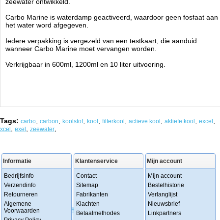
zeewater ontwikkeld.
Carbo Marine is waterdamp geactiveerd, waardoor geen fosfaat aan
het water word afgegeven.
Iedere verpakking is vergezeld van een testkaart, die aanduid
wanneer Carbo Marine moet vervangen worden.
Verkrijgbaar in 600ml, 1200ml en 10 liter uitvoering.
Tags:
,
,
,
,
,
,
,
,
carbo
carbon
koolstof
kool
filterkool
actieve kool
aktiefe kool
excel
,
,
,
xcel
exel
zeewater
Informatie
Klantenservice
Mijn account
Bedrijfsinfo
Contact
Mijn account
Verzendinfo
Sitemap
Bestelhistorie
Retourneren
Fabrikanten
Verlanglijst
Algemene
Klachten
Nieuwsbrief
Voorwaarden
Betaalmethodes
Linkpartners