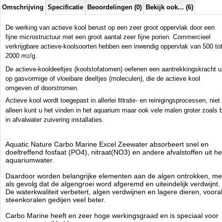
Omschrijving
Specificatie
Beoordelingen (0)
Bekijk ook... (6)
Aquatic Nature
De werking van actieve kool berust op een zeer groot oppervlak door een
Manufactured by:
Aquatic Nature
Model:
AN-07318
fijne microstructuur met een groot aantal zeer fijne porien. Commercieel
Product ID:
verkrijgbare actieve-koolsoorten hebben een inwendig oppervlak van 500 to
3.4
156
99.95
99.95
2026-08-19
Pre-
Available from:
Aquariumonderdelen.nl
2000 m
/g.
2
Order
New
De actieve-kooldeeltjes (koolstofatomen) oefenen een aantrekkingskracht u
op gasvormige of vloeibare deeltjes (moleculen), die de actieve kool
omgeven of doorstromen.
Actieve kool wordt toegepast in allerlei
- en reinigingsprocessen, niet
filtratie
alleen kunt u het vinden in het aquarium maar ook vele malen groter zoals 
in afvalwater zuivering installaties.
Aquatic Nature Carbo Marine Excel Zeewater absorbeert snel en
doeltreffend fosfaat (PO4), nitraat(NO3) en andere afvalstoffen uit he
aquariumwater.
Daardoor worden belangrijke elementen aan de algen ontrokken, me
als gevolg dat de algengroei word afgeremd en uiteindelijk verdwijnt.
De waterkwaliteit verbetert, algen verdwijnen en lagere dieren, voora
steenkoralen gedijen veel beter.
Carbo Marine heeft en zeer hoge werkingsgraad en is speciaal voor