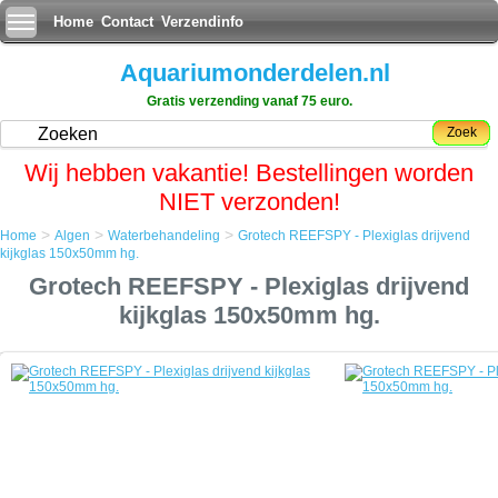
Home
Contact
Verzendinfo
Aquariumonderdelen.nl
Gratis verzending vanaf 75 euro.
Zoek
Wij hebben vakantie! Bestellingen worden
NIET verzonden!
>
>
>
Home
Algen
Waterbehandeling
Grotech REEFSPY - Plexiglas drijvend
Home
kijkglas 150x50mm hg.
Algen
Grotech REEFSPY - Plexiglas drijvend
Waterbehandeling
Grotech REEFSPY - Plexiglas drijvend kijkglas 150x50mm hg.
kijkglas 150x50mm hg.
Grotech REEFSPY - Plexiglas drijvend kijkglas 150x50mm hg.
Kristalhelder drijvend kijkglas voor aquaria en tanks. Krijg een levendig
beeld van uw aquarium of tank met behulp van dit duurzame plexiglas
kijkglas.
Grotech Reefspy is een vakkundig vervaardigd kijkglas van plexiglas.
Dit materiaal is een type van plastic. Hoewel het een glasachtig uiterlijk