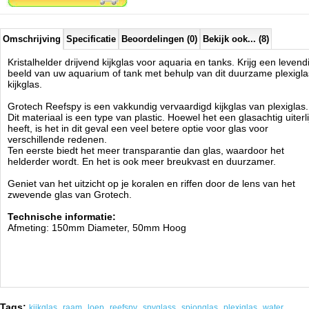
Omschrijving
Specificatie
Beoordelingen (0)
Bekijk ook... (8)
Kristalhelder drijvend kijkglas voor aquaria en tanks. Krijg een levend
beeld van uw aquarium of tank met behulp van dit duurzame plexigla
kijkglas.
Grotech Reefspy is een vakkundig vervaardigd kijkglas van plexiglas.
Dit materiaal is een type van plastic. Hoewel het een glasachtig uiterli
heeft, is het in dit geval een veel betere optie voor glas voor
verschillende redenen.
Ten eerste biedt het meer transparantie dan glas, waardoor het
helderder wordt. En het is ook meer breukvast en duurzamer.
Geniet van het uitzicht op je koralen en riffen door de lens van het
zwevende glas van Grotech.
Technische informatie:
Afmeting: 150mm Diameter, 50mm Hoog
Tags:
,
,
,
,
,
,
,
kijkglas
raam
loep
reefspy
spyglass
spionglas
plexiglas
water