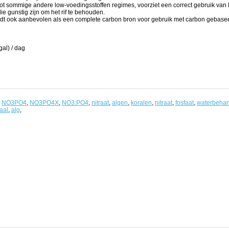
 tot sommige andere low-voedingsstoffen regimes, voorziet een correct gebruik van
ie gunstig zijn om het rif te behouden.
t ook aanbevolen als een complete carbon bron voor gebruik met carbon gebase
gal) / dag
,
NO3PO4
,
NO3PO4X
,
NO3:PO4
,
nitraat
,
algen
,
koralen
,
nitraat
,
fosfaat
,
waterbehan
aal
,
alg
,