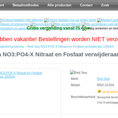
unt
Betaalmethodes
Alle producten
Contact
Zoek
Gratis verzending vanaf 75 euro.
bben vakantie! Bestellingen worden NIET ver
aterbehandeling
>
Red Sea NO3:PO4-X Nitraat en Fosfaat verwijderaar 1000ml
 NO3:PO4-X Nitraat en Fosfaat verwijderaa
ndeling
Merk:
Red Sea
Model:
RED-22204
op bestelli
ar
Beschikbaarheid:
Verwachte leverti
3 tot 9 werkdag