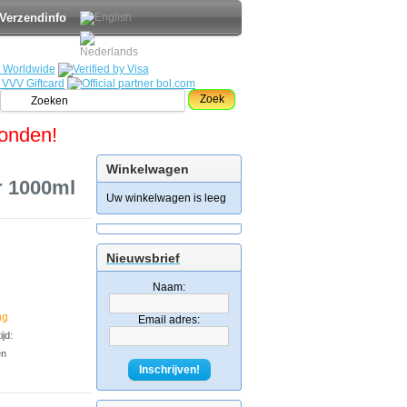
Verzendinfo
Zoek
zonden!
Winkelwagen
r 1000ml
Uw winkelwagen is leeg
Nieuwsbrief
Naam:
ng
Email adres:
jd:
en
Inschrijven!