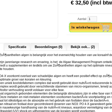
€ 32,50 (incl btw
Aantal:
Specificatie
Beoordelingen (0)
Bekijk ook... (2)
oÃ¶xanthellen algen is belangrijk voor het evenwichtig houden van uw koraalrif de
zijn jarenlange research en ervaring, is het de Algae Management Program ontwik
edt u supplementen en testkits om uw ZoÃ¶xanthellen algen op het optimale nivea
 te houden.
X voorkomt overlast van schadelijke algen en heeft een positief effect op zoÃ¶x
timale groei van koralen en kleuring.
en uniek koolstofatomen complex dat wordt gebruikt door nutriÃ«nt reducerende b
complex wordt gebruikt door verschillende stammen van micro-organismen, terwijl aa
f: fosfor verhouding wordt voldaan voor elke fase.
t organisch gebonden elementen die belangrijk stimulators zijn in elke fase van 
 Deze metalen en niet-metalen elementen voorkomen bacteriÃ«le voortplanting en 
aat tot stikstofgas en de absorptie en het gebruik van fosfaten door de bacteriÃ«n.
van nitraat en fosfaat door gecontroleerd doseren van NO3: PO 4-X garandeert gelei
n nauwkeurige handhaving van de nutriÃ«nt niveaus, waardoor vernietiging van d
ltraviolet (UV) shock en uithongering van de koralen wordt voorkomen.