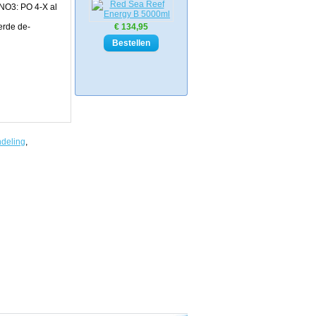
 NO3: PO 4-X al
erde de-
€ 134,95
deling
,