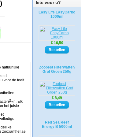
)
Iets voor u?
Easy Life EasyCarbo
1000ml
€ 16,50
 natuurlijke
Zoobest Filterwatten
Grof Groen 250g
keld.
u voor de teelt
anthellen
€ 8,49
acteriÃ«n. Elk
n het juiste
het
volledige
Red Sea Reef
Energy B 5000ml
delijke
e zooxanthellae