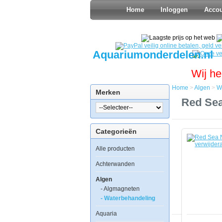
Home
Inloggen
Acco
Aquariumonderdelen.nl
Wij he
Home
>
Algen
>
W
Merken
Home
Red Sea
Algen
Waterbeha
Red
Categorieën
Sea
NO3:PO4-
Alle producten
X
Nitraat
en
Achterwanden
Fosfaat
verwijdera
Algen
1000ml
- Algmagneten
- Waterbehandeling
Aquaria