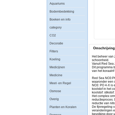
Aquariums
Red
Bodembedekking
Sea
NO3:PO4-
Boeken en info
X
Nitraat
en
category
Fosfaat
verwijderaar
CO2
1000ml
Decoratie
Omschrijving
Filters
Het beheer van Z
Koeling
schoonheid.
Het
Vanuit Red Sea 
Medicijnen
beheer
Dit programma bi
van
van het koraalrif
ZoÃÂ¶xanthellen
Medicine
Red Sea NO3:PO4-
algen
waaronder een op
Meet- en Regel
is
NO3: PO 4-X is e
belangrijk
koolstof in het 
voor
Osmose
koolstof: stiksto
het
Het complex omva
evenwichtig
Overig
reductieproces.
houden
reductie van nitr
van
De fijnregeling 
Planten en Koralen
uw
veranderingen e
koraalrif
bevolking door u