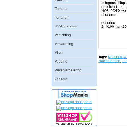
Pompen
de
In tegenstelling
natuurlijke
de micro-fauna d
Terraria
schoonheid.
NO3: PO4-X word
Vanuit
nitratoren.
Red
Terrarium
Sea
dosering:
zijn
UV Apparatuur
2ml/100 liter (25
jarenlange
research
Verlichting
en
ervaring,
Verwarming
is
het
de
Vijver
Algae
Tags:
NO3:PO4-X
Management
zooxanthellen
,
kor
Voeding
Program
ontwikkeld.
Waterverbetering
Dit
programma
Zeezout
biedt
u
supplementen
en
testkits
om
uw
ZoÃÂ¶xanthellen
algen
op
het
optimale