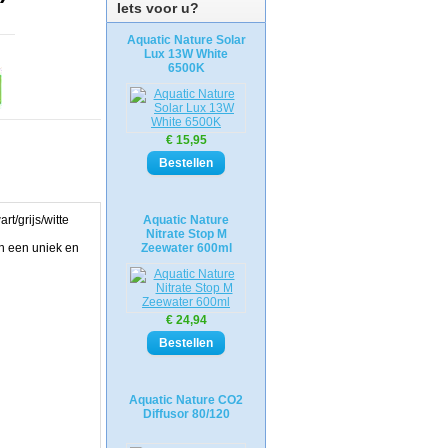
Iets voor u?
Aquatic Nature Solar
Lux 13W White
6500K
€ 15,95
t/grijs/witte
Aquatic Nature
Nitrate Stop M
n een uniek en
Zeewater 600ml
€ 24,94
Aquatic Nature CO2
Diffusor 80/120