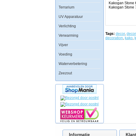
gebruikt
Kakogan Stone 
Terrarium
door
Kakogan Stone 
de
Japanse
UV Apparatuur
top
aqua
Verlichting
designer
Takashi
Tags:
decor
,
decor
Verwarming
Amano
decoration
,
kako
,
en
Vijver
geven
een
uniek
Voeding
en
betoverend
Waterverbetering
uiterlijk
aan
Zeezout
het
aquarium.
De
stenen
zijn
vrij
van
toxische
stoffen
en
de
waterwaarde
wordt
Informatie
Klan
niet