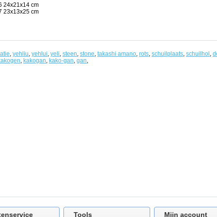
6 24x21x14 cm
7 23x13x25 cm
atie
,
yehliu
,
yehlui
,
yeli
,
steen
,
stone
,
takashi amano
,
rots
,
schuilplaats
,
schuilhol
,
d
kakogen
,
kakogan
,
kako-gan
,
gan
,
tenservice
Tools
Mijn account