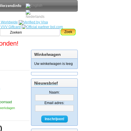
Verzendinfo
Zoek
zonden!
Winkelwagen
Uw winkelwagen is leeg
Nieuwsbrief
e
Naam:
oorraad
Email adres:
3 werkdagen
Inschrijven!
)