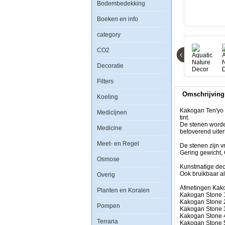
Bodembedekking
Aquatic
Nature
Boeken en info
Decor
Kakogan
category
Stone
3
CO2
‹
Decoratie
Filters
Omschrijving
Kakogan
Koeling
Ten'yo
oftewel
Kakogan Ten'yo o
Medicijnen
stenen
tint.
draak
De stenen worde
Medicine
zijn
betoverend uiter
prachtig
Meet- en Regel
mooie
De stenen zijn v
machine
Gering gewicht, 
Osmose
vervaardigde
stenen
Kunstmatige deco
met
Ook bruikbaar als
Overig
een
zwart/grijs/witte
Afmetingen Kak
Planten en Koralen
tint.
Kakogan Stone 
De
Kakogan Stone 
Pompen
stenen
Kakogan Stone 
worden
Kakogan Stone 
Terraria
veelvuldig
Kakogan Stone 