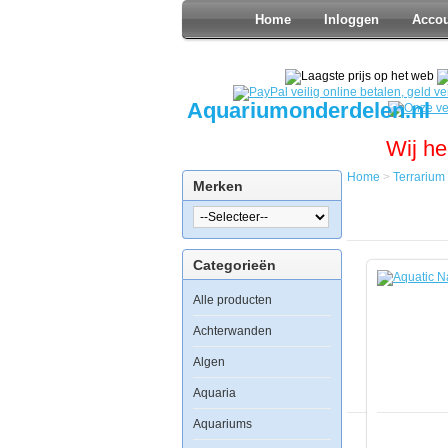
Home
Inloggen
Acco
Aquariumonderdelen.nl
Wij he
Home
>
Terrarium
Merken
Home
Terrarium
Ornamente
&
Categorieën
Decoratie
Aquatic
Alle producten
Nature
Decor
Kakogan
Achterwanden
Stone
3
Algen
Aquaria
Aquariums