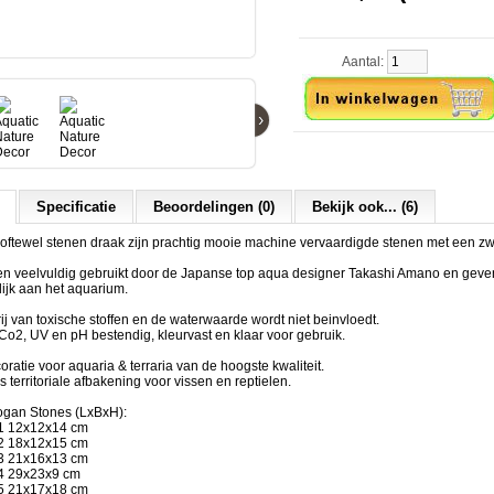
Aantal:
›
Specificatie
Beoordelingen (0)
Bekijk ook... (6)
ftewel stenen draak zijn prachtig mooie machine vervaardigde stenen met een zwar
n veelvuldig gebruikt door de Japanse top aqua designer Takashi Amano en geve
lijk aan het aquarium.
rij van toxische stoffen en de waterwaarde wordt niet beinvloedt.
Co2, UV en pH bestendig, kleurvast en klaar voor gebruik.
ratie voor aquaria & terraria van de hoogste kwaliteit.
 territoriale afbakening voor vissen en reptielen.
ogan Stones (LxBxH):
1 12x12x14 cm
2 18x12x15 cm
3 21x16x13 cm
4 29x23x9 cm
5 21x17x18 cm