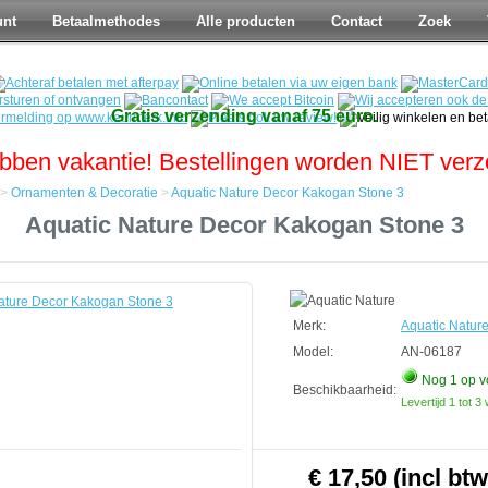
unt
Betaalmethodes
Alle producten
Contact
Zoek
Gratis verzending vanaf 75 euro.
bben vakantie! Bestellingen worden NIET ver
>
Ornamenten & Decoratie
>
Aquatic Nature Decor Kakogan Stone 3
Aquatic Nature Decor Kakogan Stone 3
n
Merk:
Aquatic Natur
Model:
AN-06187
Nog 1
op v
Beschikbaarheid:
Levertijd 1 tot 
€ 17,50 (incl btw