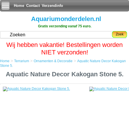
Home
Contact
Verzendinfo
Aquariumonderdelen.nl
Gratis verzending vanaf 75 euro.
Zoek
Wij hebben vakantie! Bestellingen worden
NIET verzonden!
>
>
>
Home
Terrarium
Ornamenten & Decoratie
Aquatic Nature Decor Kakogan
Home
Stone 5.
Terrarium
Aquatic Nature Decor Kakogan Stone 5.
Ornamenten & Decoratie
Aquatic Nature Decor Kakogan Stone 5.
Aquatic Nature Decor Kakogan Stone 5.
Kakogan Ten'yo oftewel stenen draak zijn prachtig mooie machine
vervaardigde stenen met een zwart/grijs/witte tint.
De stenen worden veelvuldig gebruikt door de Japanse top aqua
designer Takashi Amano en geven een uniek en betoverend uiterlijk
aan het aquarium.