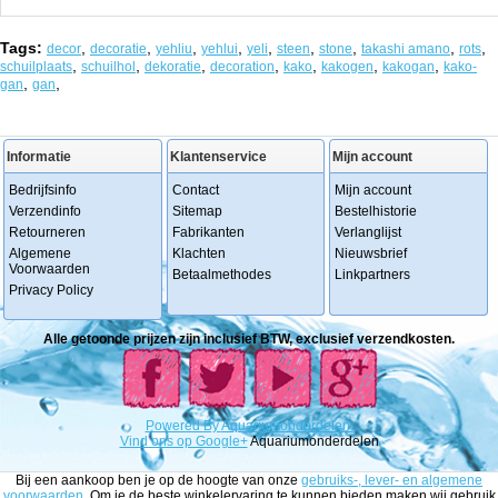
Tags:
,
,
,
,
,
,
,
,
,
decor
decoratie
yehliu
yehlui
yeli
steen
stone
takashi amano
rots
,
,
,
,
,
,
,
schuilplaats
schuilhol
dekoratie
decoration
kako
kakogen
kakogan
kako-
,
,
gan
gan
Informatie
Klantenservice
Mijn account
Bedrijfsinfo
Contact
Mijn account
Verzendinfo
Sitemap
Bestelhistorie
Retourneren
Fabrikanten
Verlanglijst
Algemene
Klachten
Nieuwsbrief
Voorwaarden
Betaalmethodes
Linkpartners
Privacy Policy
Alle getoonde prijzen zijn inclusief BTW, exclusief verzendkosten.
Powered
By
Aquariumonderdelen.
Vind ons op Google+
Aquariumonderdelen
Bij een aankoop ben je op de hoogte van onze
gebruiks-, lever- en algemene
voorwaarden
. Om je de beste winkelervaring te kunnen bieden maken wij gebruik